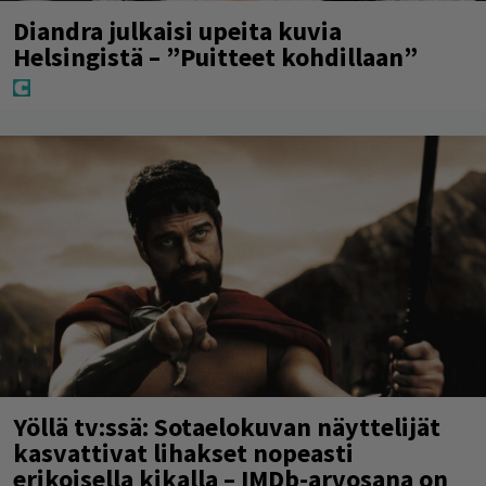
Diandra julkaisi upeita kuvia
Helsingistä – ”Puitteet kohdillaan”
Yöllä tv:ssä: Sotaelokuvan näyttelijät
kasvattivat lihakset nopeasti
erikoisella kikalla – IMDb-arvosana on