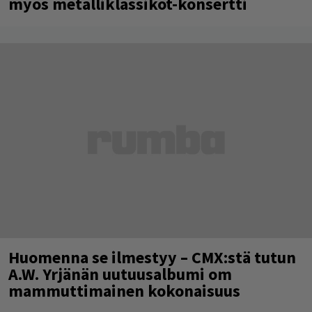
myös metalliklassikot-konsertti
Huomenna se ilmestyy – CMX:stä tutun
A.W. Yrjänän uutuusalbumi om
mammuttimainen kokonaisuus