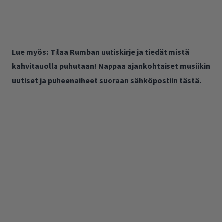
Lue myös:
Tilaa Rumban uutiskirje ja tiedät mistä
kahvitauolla puhutaan! Nappaa ajankohtaiset musiikin
uutiset ja puheenaiheet suoraan sähköpostiin tästä.