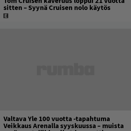
Tom Cruisen kaveruus loppui 21 vuotta
sitten – Syynä Cruisen nolo käytös
Valtava Yle 100 vuotta -tapahtuma
Veikkaus Arenalla syyskuussa – muista