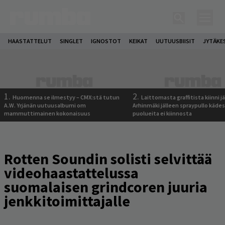
HAASTATTELUT
SINGLET
IGNOSTOT
KEIKAT
UUTUUSBIISIT
JYTÄKE
1.
2.
Huomenna se ilmestyy – CMX:stä tutun
Laittomasta graffitista kiinni 
A.W. Yrjänän uutuusalbumi om
Arhinmäki jälleen spraypullo kädes
mammuttimainen kokonaisuus
puolueita ei kiinnosta
Rotten Soundin solisti selvittää
videohaastattelussa
suomalaisen grindcoren juuria
jenkkitoimittajalle