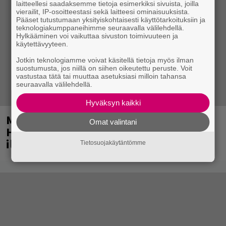
laitteellesi saadaksemme tietoja esimerkiksi sivuista, joilla
vierailit, IP-osoitteestasi sekä laitteesi ominaisuuksista.
Pääset tutustumaan yksityiskohtaisesti käyttötarkoituksiin ja
teknologiakumppaneihimme seuraavalla välilehdellä.
Hylkääminen voi vaikuttaa sivuston toimivuuteen ja
käytettävyyteen.
Jotkin teknologiamme voivat käsitellä tietoja myös ilman
suostumusta, jos niillä on siihen oikeutettu peruste. Voit
vastustaa tätä tai muuttaa asetuksiasi milloin tahansa
seuraavalla välilehdellä.
Hyväksyn kaikki
Mainio ohjelmatoimisto juhlii
Omat valintani
Helsingissä 10-vuotista taivaltaan –
ilmaistapahtumassa loistoesiintyjät
Tietosuojakäytäntömme