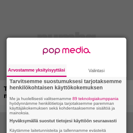
Arvostamme yksityisyyttäsi
Valintasi
Tarvitsemme suostumuksesi tarjotaksemme
Tampereella sunnuntaina superpäivä –
henkilökohtaisen käyttökokemuksen
nämä artistit mukana
Me ja huolellisesti valitsemamme
89 teknologiakumppania
hyödynnämme henkilötietoja tarjotaksemme paremman
käyttäjäkokemuksen sekä kohdentaaksemme sisältöä ja
mainoksia.
Hyväksymällä suostut tietojesi käyttöön seuraavasti
Käytämme laitetunnisteita ja tallennamme evästeitä