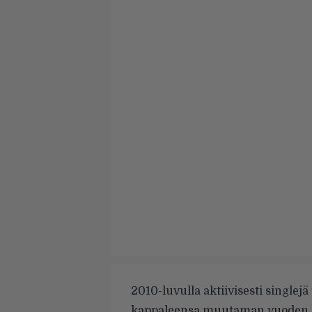
2010-luvulla aktiivisesti singlejä
kappaleensa muutaman vuoden hi