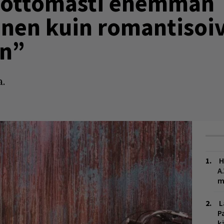
dottomasti enemmän
en kuin romantisoiv
n”
a.
H
A
m
L
P
k