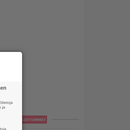
sen
tietoja
 ja
LUETUIMMAT
toja