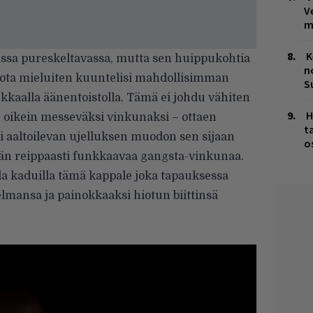
V
m
K
ssa pureskeltavassa, mutta sen huippukohtia
n
jota mieluiten kuuntelisi mahdollisimman
S
kkaalla äänentoistolla. Tämä ei johdu vähiten
H
tuu oikein messeväksi vinkunaksi – ottaen
t
 aaltoilevan ujelluksen muodon sen sijaan
o
itään reippaasti funkkaavaa gangsta-vinkunaa.
illa kaduilla tämä kappale joka tapauksessa
ansa ja painokkaaksi hiotun biittinsä