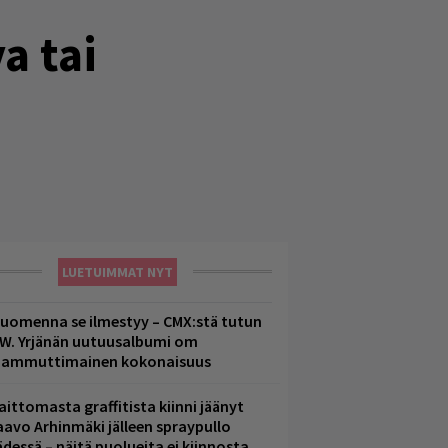
a tai
LUETUIMMAT NYT
uomenna se ilmestyy – CMX:stä tutun
.W. Yrjänän uutuusalbumi om
ammuttimainen kokonaisuus
aittomasta graffitista kiinni jäänyt
aavo Arhinmäki jälleen spraypullo
ädessä – näitä puolueita ei kiinnosta