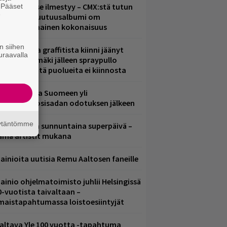
uomenna se ilmestyy – CMX:stä tutun
. Pääset
e
.W. Yrjänän uutuusalbumi om
ammuttimainen kokonaisuus
n siihen
aittomasta graffitista kiinni jäänyt
uraavalla
aavo Arhinmäki jälleen spraypullo
ädessä – näitä puolueita ei kiinnosta
eezer palaa Suomeen yli
eljännesvuosisadan odotuksen jälkeen
äytäntömme
ampereella sunnuntaina superpäivä –
ämä artistit mukana
ainioita uutisia Remu Aaltosen faneille
ainio ohjelmatoimisto juhlii Helsingissä
0-vuotista taivaltaan –
lmaistapahtumassa loistoesiintyjät
altava Yle 100 vuotta -tapahtuma