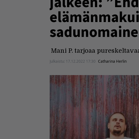
jälkeen: ”Eh
elämänmakuin
sadunomaine
Mani P. tarjoaa pureskeltava
Julkaistu:
17.12.2022 17:30
Catharina Herlin