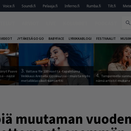
Voice.fi
Soundi.fi
Pelaaja.fi
Inferno.fi
Rumba.fi
Tilt.fi
Metel
TELUT
ARVIOT
LIVE
KOLUMNIT
PODCAST
VIDEOT
JYTÄKESÄ GO GO
BABYFACE
LYRIIKKABLOGI
FESTIVAALIT
MUSII
3.
jäänyt Paavo
Valtava Yle 100 vuotta -tapahtuma
4.
sä – näitä
Veikkaus Arenalla syyskuussa – muista myös
Tampereella sunnu
metalliklassikot-konsertti
nämä artistit mukana
iä muutaman vuoden 