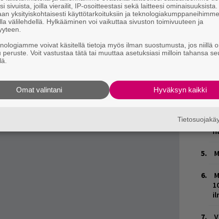
H
i sivuista, joilla vierailit, IP-osoitteestasi sekä laitteesi ominaisuuksista
tä se todennäköisesti merkitsee vastavirtaan
an yksityiskohtaisesti käyttötarkoituksiin ja teknologiakumppaneihimm
A
la välilehdellä. Hylkääminen voi vaikuttaa sivuston toimivuuteen ja
m
yyteen.
knologiamme voivat käsitellä tietoja myös ilman suostumusta, jos niillä o
L
u peruste. Voit vastustaa tätä tai muuttaa asetuksiasi milloin tahansa se
P
lä.
k
W
Omat valintani
Hyväksyn kaikki
n
Tietosuojak
T
n
M
M
1
i
V