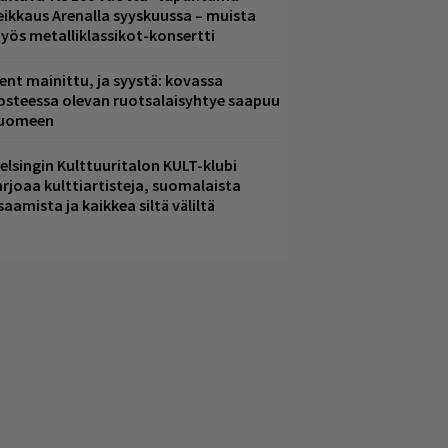
eikkaus Arenalla syyskuussa – muista
yös metalliklassikot-konsertti
ent mainittu, ja syystä: kovassa
osteessa olevan ruotsalaisyhtye saapuu
uomeen
elsingin Kulttuuritalon KULT-klubi
arjoaa kulttiartisteja, suomalaista
saamista ja kaikkea siltä väliltä