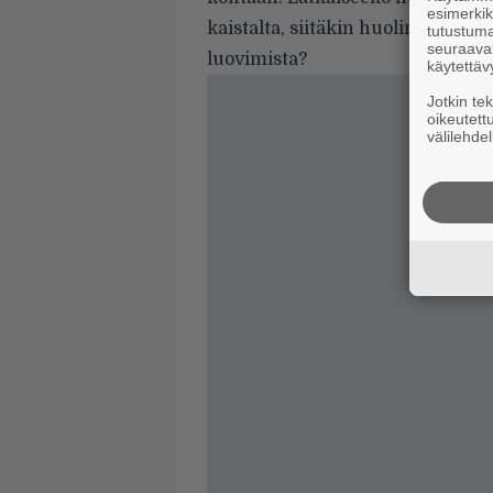
esimerkiks
kaistalta, siitäkin huolimatta et
tutustuma
seuraaval
luovimista?
käytettäv
Jotkin te
oikeutett
välilehdel