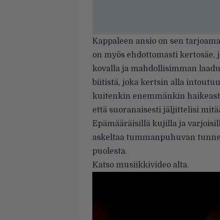
Kappaleen ansio on sen tarjoama
on myös ehdottomasti kertosäe, 
kovalla ja mahdollisimman laadu
biitistä, joka kertsin alla intou
kuitenkin enemmänkin haikeasti
että suoranaisesti jäljittelisi m
Epämääräisillä kujilla ja varjois
askeltaa tummanpuhuvan tunnelm
puolesta.
Katso musiikkivideo alta.