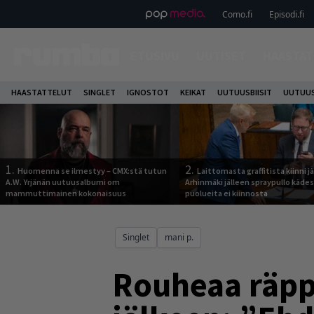
Como.fi
Episodi.fi
ETUSIVU
UUTISET
HAASTAT
HAASTATTELUT
SINGLET
IGNOSTOT
KEIKAT
UUTUUSBIISIT
UUTUUS
1.
2.
Huomenna se ilmestyy – CMX:stä tutun
Laittomasta graffitista kiinni 
A.W. Yrjänän uutuusalbumi om
Arhinmäki jälleen spraypullo kädes
mammuttimainen kokonaisuus
puolueita ei kiinnosta
Singlet
mani p.
Rouheaa räpp