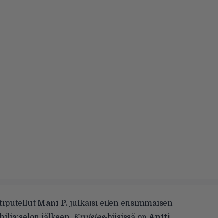
 tiputellut
Mani P.
julkaisi eilen ensimmäisen
ljaiselon jälkeen.
Kruisies
-biisissä on
Antti