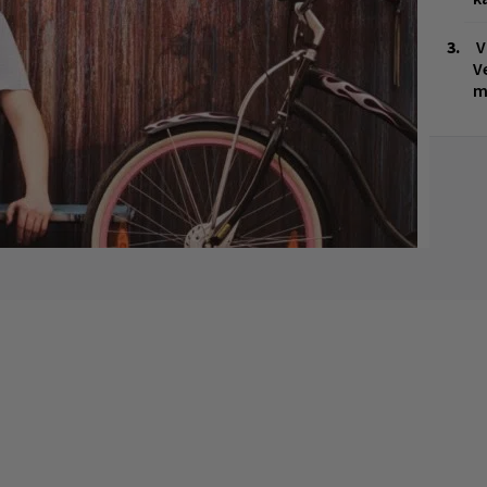
V
V
m