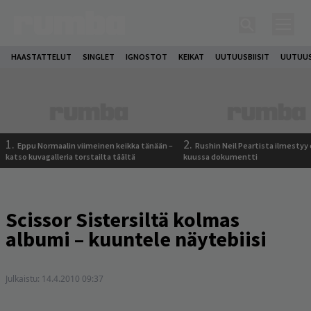
HAASTATTELUT
SINGLET
IGNOSTOT
KEIKAT
UUTUUSBIISIT
UUTUUS
1.
2.
Eppu Normaalin viimeinen keikka tänään –
Rushin Neil Peartista ilmestyy 
katso kuvagalleria torstailta täältä
kuussa dokumentti
Scissor Sistersiltä kolmas
albumi – kuuntele näytebiisi
Julkaistu:
14.4.2010 09:37