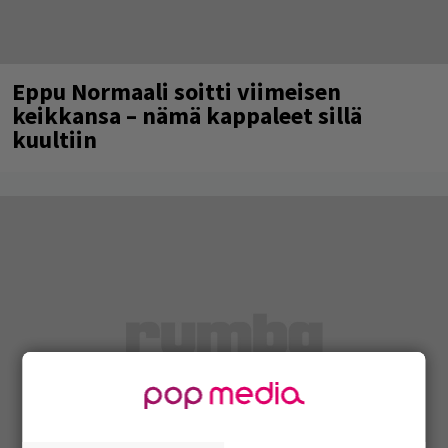
Eppu Normaali soitti viimeisen
keikkansa – nämä kappaleet sillä
kuultiin