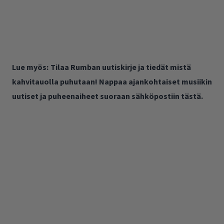
Lue myös:
Tilaa Rumban uutiskirje ja tiedät mistä
kahvitauolla puhutaan! Nappaa ajankohtaiset musiikin
uutiset ja puheenaiheet suoraan sähköpostiin tästä.