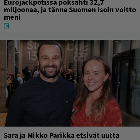
Eurojackpotissa poksahti 32,7
miljoonaa, ja tänne Suomen isoin voitto
meni
Sara ja Mikko Parikka etsivät uutta