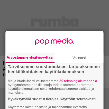
Arvostamme yksityisyyttäsi
Valintasi
Huomenna se ilmestyy – CMX:stä tutun
Tarvitsemme suostumuksesi tarjotaksemme
A.W. Yrjänän uutuusalbumi om
henkilökohtaisen käyttökokemuksen
mammuttimainen kokonaisuus
Me ja huolellisesti valitsemamme
89 teknologiakumppania
hyödynnämme henkilötietoja tarjotaksemme paremman
käyttäjäkokemuksen sekä kohdentaaksemme sisältöä ja
mainoksia.
Hyväksymällä suostut tietojesi käyttöön seuraavasti
Käytämme laitetunnisteita ja tallennamme evästeitä