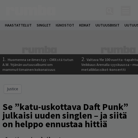
HAASTATTELUT
SINGLET
IGNOSTOT
KEIKAT
UUTUUSBIISIT
UUTUUS
1.
2.
Huomenna se ilmestyy – CMX:stä tutun
Valtava Yle 100 vuotta -tapah
A.W. Yrjänän uutuusalbumi om
Veikkaus Arenalla syyskuussa – m
mammuttimainen kokonaisuus
metalliklassikot-konsertti
Justice
Se ”katu-uskottava Daft Punk”
julkaisi uuden singlen – ja siitä
on helppo ennustaa hittiä