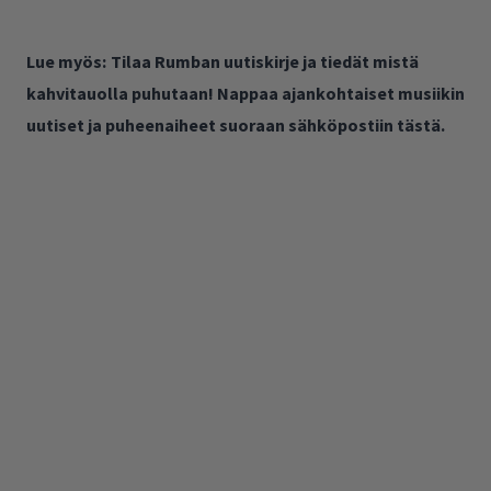
Lue myös:
Tilaa Rumban uutiskirje ja tiedät mistä
kahvitauolla puhutaan! Nappaa ajankohtaiset musiikin
uutiset ja puheenaiheet suoraan sähköpostiin tästä.