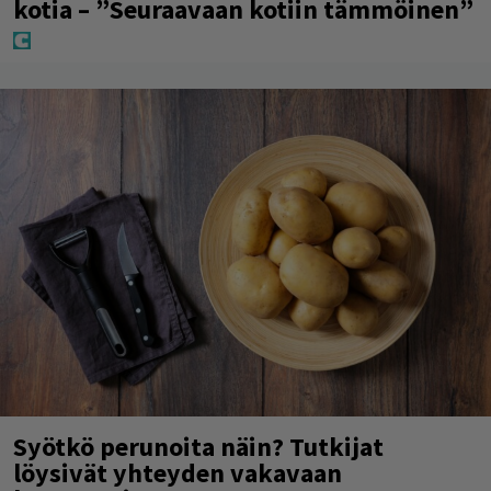
kotia – ”Seuraavaan kotiin tämmöinen”
Syötkö perunoita näin? Tutkijat
löysivät yhteyden vakavaan