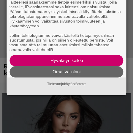
laitteellesi saadaksemme tietoja esimerkiksi sivuista, joilla
vierailit, IP-osoitteestasi sekä laitteesi ominaisuuksista.
Pääset tutustumaan yksityiskohtaisesti käyttötarkoituksiin ja
teknologiakumppaneihimme seuraavalla välilehdellä.
Hylkääminen voi vaikuttaa sivuston toimivuuteen ja
käytettävyyteen.
Jotkin teknologiamme voivat käsitellä tietoja myös ilman
suostumusta, jos niillä on siihen oikeutettu peruste. Voit
vastustaa tätä tai muuttaa asetuksiasi milloin tahansa
seuraavalla välilehdellä.
Hyväksyn kaikki
Rushin Neail Peartista ilmestyy ensi
kuussa dokumentti
Omat valintani
Tietosuojakäytäntömme