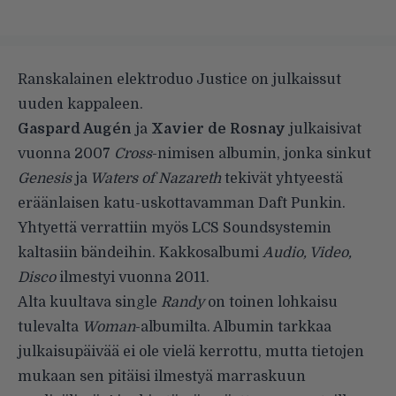
Ranskalainen elektroduo Justice on julkaissut
uuden kappaleen.
Gaspard Augén
ja
Xavier de Rosnay
julkaisivat
vuonna 2007
Cross
-nimisen albumin, jonka sinkut
Genesis
ja
Waters of Nazareth
tekivät yhtyeestä
eräänlaisen katu-uskottavamman Daft Punkin.
Yhtyettä verrattiin myös LCS Soundsystemin
kaltasiin bändeihin. Kakkosalbumi
Audio, Video,
Disco
ilmestyi vuonna 2011.
Alta kuultava single
Randy
on toinen lohkaisu
tulevalta
Woman
-albumilta. Albumin tarkkaa
julkaisupäivää ei ole vielä kerrottu, mutta tietojen
mukaan sen pitäisi ilmestyä marraskuun