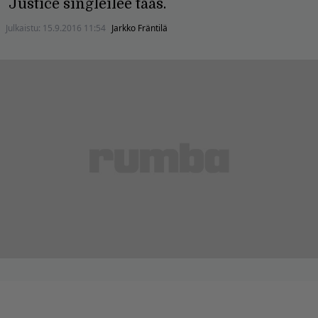
Justice singleilee taas.
Julkaistu:
15.9.2016 11:54
Jarkko Fräntilä