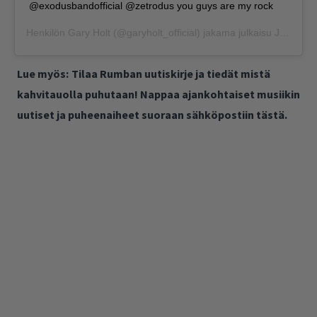
@exodusbandofficial @zetrodus you guys are my rock
Henkilön
Gary Holt
(@garyholt_official) jakama julkaisu
Joulu 2, 2018 kello 2.31 PST
Lue myös:
Tilaa Rumban uutiskirje ja tiedät mistä
kahvitauolla puhutaan! Nappaa ajankohtaiset musiikin
uutiset ja puheenaiheet suoraan sähköpostiin tästä.