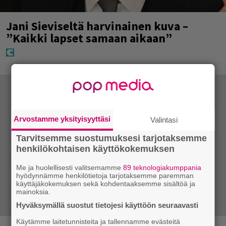
Jani Sieviseltä harvinainen kuva –
”Kaikki lapset samaan aikaan”
Arvostamme yksityisyyttäsi
Valintasi
Tarvitsemme suostumuksesi tarjotaksemme
henkilökohtaisen käyttökokemuksen
Me ja huolellisesti valitsemamme
89 teknologiakumppania
hyödynnämme henkilötietoja tarjotaksemme paremman
käyttäjäkokemuksen sekä kohdentaaksemme sisältöä ja
mainoksia.
Hyväksymällä suostut tietojesi käyttöön seuraavasti
Käytämme laitetunnisteita ja tallennamme evästeitä