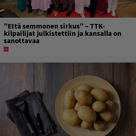
”Että semmonen sirkus” – TTK-
kilpailijat julkistettiin ja kansalla on
sanottavaa