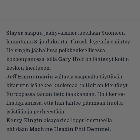
Slayer
saapuu jäähyväiskiertueellaan Suomeen
lauantaina 8. joulukuuta. Thrash-legenda esiintyy
Helsingin jäähallissa poikkeuksellisessa
kokoonpanossa, sillä
Gary Holt
on lähtenyt kotiin
kesken kiertueen.
Jeff Hannemanin
valtavia saappaita täyttävän
kitaristin isä tekee kuolemaa, ja Holt on kiertänyt
Euroopassa tämän tieto taakkanaan. Holt kertoo
Instagramissa, että hän lähtee pitämään huolta
isästään ja perheestään.
Kerry Kingin
aisaparina loppukiertueella
nähdään
Machine Headin Phil Demmel
.