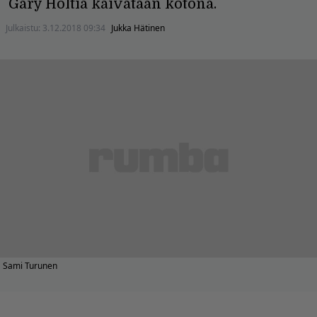
Gary Holtia kaivataan kotona.
Julkaistu:
3.12.2018 09:34
Jukka Hätinen
Sami Turunen