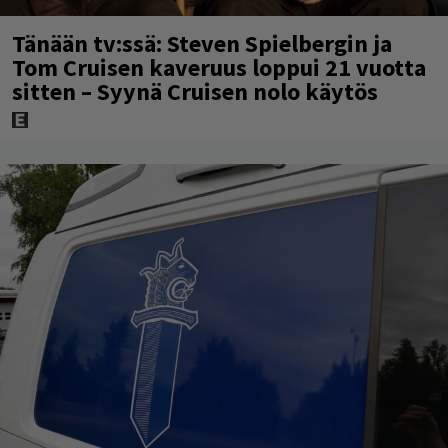
Tänään tv:ssä: Steven Spielbergin ja
Tom Cruisen kaveruus loppui 21 vuotta
sitten – Syynä Cruisen nolo käytös