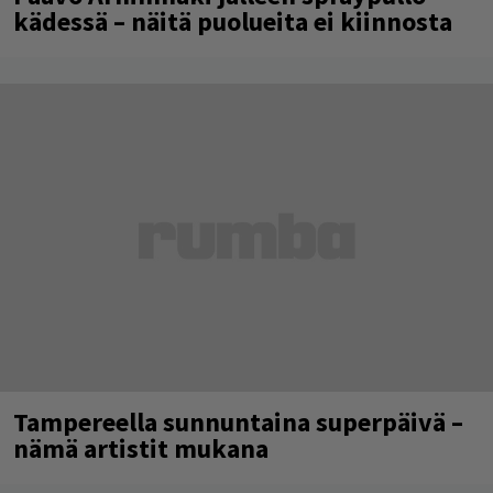
kädessä – näitä puolueita ei kiinnosta
Tampereella sunnuntaina superpäivä –
nämä artistit mukana