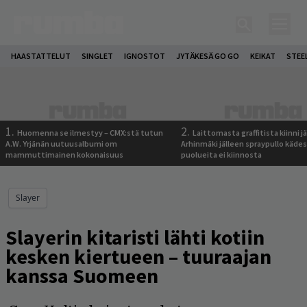
HAASTATTELUT
SINGLET
IGNOSTOT
JYTÄKESÄ GO GO
KEIKAT
STEE
1.
2.
Huomenna se ilmestyy – CMX:stä tutun
Laittomasta graffitista kiinni 
A.W. Yrjänän uutuusalbumi om
Arhinmäki jälleen spraypullo kädes
mammuttimainen kokonaisuus
puolueita ei kiinnosta
Slayer
Slayerin kitaristi lähti kotiin
kesken kiertueen – tuuraajan
kanssa Suomeen