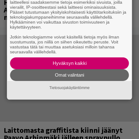
Huomenna se ilmestyy – CMX:stä tutun
laitteellesi saadaksemme tietoja esimerkiksi sivuista, joilla
vierailit, IP-osoitteestasi sekä laitteesi ominaisuuksista.
A.W. Yrjänän uutuusalbumi om
Pääset tutustumaan yksityiskohtaisesti käyttötarkoituksiin ja
mammuttimainen kokonaisuus
teknologiakumppaneihimme seuraavalla välilehdellä.
Hylkääminen voi vaikuttaa sivuston toimivuuteen ja
käytettävyyteen.
Jotkin teknologiamme voivat käsitellä tietoja myös ilman
suostumusta, jos niillä on siihen oikeutettu peruste. Voit
vastustaa tätä tai muuttaa asetuksiasi milloin tahansa
seuraavalla välilehdellä.
Hyväksyn kaikki
Omat valintani
Tietosuojakäytäntömme
Laittomasta graffitista kiinni jäänyt
Paavo Arhinmäki jälleen spraypullo