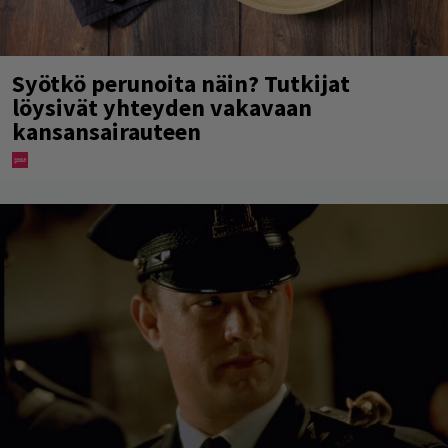
Syötkö perunoita näin? Tutkijat
löysivät yhteyden vakavaan
kansansairauteen