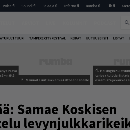
Voice.fi
Soundi.fi
Pelaaja.fi
Inferno.fi
Rumba.fi
Tilt.fi
Metel
TELUT
ARVIOT
LIVE
KOLUMNIT
PODCAST
ATUKULTTUURI
TAMPERE CITY FESTIVAL
KEIKAT
UUTUUSBIISIT
LISTAT
4.
jäänyt Paavo
Helsingin Kulttuur
sä – näitä
tarjoaa kulttiartistej
3.
Mainioita uutisia Remu Aaltosen faneille
osaamista ja kaikkea si
tää: Samae Koskisen
elu levynjulkkarikei