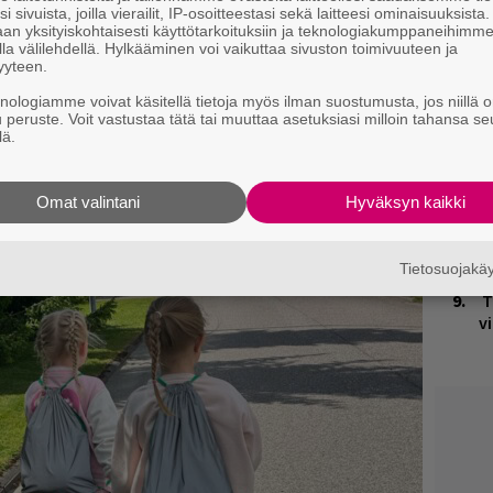
i sivuista, joilla vierailit, IP-osoitteestasi sekä laitteesi ominaisuuksista
H
an yksityiskohtaisesti käyttötarkoituksiin ja teknologiakumppaneihimm
t
la välilehdellä. Hylkääminen voi vaikuttaa sivuston toimivuuteen ja
o
yyteen.
knologiamme voivat käsitellä tietoja myös ilman suostumusta, jos niillä o
K
u peruste. Voit vastustaa tätä tai muuttaa asetuksiasi milloin tahansa se
n
lä.
S
ja tiedät mistä kahvitauolla puhutaan! Nappaa
Omat valintani
Hyväksyn kaikki
B
puheenaiheet suoraan sähköpostiin tästä.
ta
H
Tietosuojak
T
v