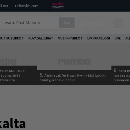
i.net
Leffatykki.com
Etsi
KIRJAUDU
UUTUUSVIDEOT
KUVAGALLERIAT
MUSIIKKIVIDEOT
LYRIIKKABLOGI
LIVE
AL
6.
italon KULT-klubi
Kent ma
5.
a, suomalaista
Äärimetallifestivaali Hyvinkäällä julkisti
nosteessa
ltä väliltä
esiintyjiä ensi vuodelle
Suomeen
kalta