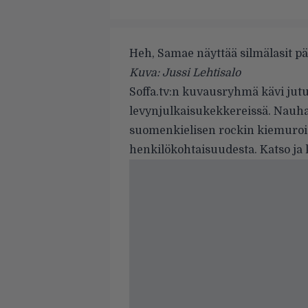
Heh, Samae näyttää silmälasit pää
Kuva: Jussi Lehtisalo
Soffa.tv:n kuvausryhmä kävi ju
levynjulkaisukekkereissä. Nauhall
suomenkielisen rockin kiemurois
henkilökohtaisuudesta. Katso ja