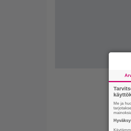
Ar
Tarvit
käytt
Me ja huo
tarjotak
mainoksi
Hyväksym
Käytämme 