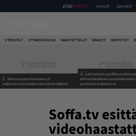
Como.fi
Episodi.fi
ETUSIVU
UUTISET
HAASTAT
STEELFEST
JYTÄKESÄ GO GO
HAASTATTELUT
SINGLET
IGNOSTOT
K
2.
Laittomasta graffitista kiinni 
1.
Weezer palaa Suomeen yli
Arhinmäki jälleen spraypullo kädes
neljännesvuosisadan odotuksen jälkeen
puolueita ei kiinnosta
Soffa.tv esit
videohaastatt