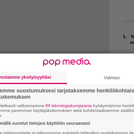
W
n
Ä
es
J
vostamme yksityisyyttäsi
Valintasi
H
k
semme suostumuksesi tarjotaksemme henkilökohtai
ökokemuksen
L
lellisesti valitsemamme
89 teknologiakumppania
hyödynnämme henkilö
P
semme paremman käyttäjäkokemuksen sekä kohdentaaksemme sisältöä
k
a.
ällä suostut tietojesi käyttöön seuraavasti
M
laitetunnisteita ja tallennamme evästeitä laitteellesi saadaksemme tie