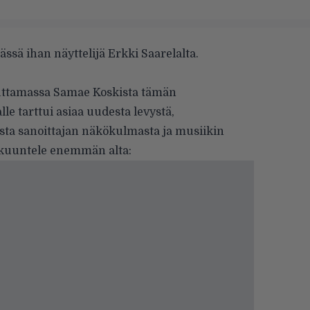
ssä ihan näyttelijä Erkki Saarelalta.
tuttamassa Samae Koskista tämän
e tarttui asiaa uudesta levystä,
ta sanoittajan näkökulmasta ja musiikin
 kuuntele enemmän alta: