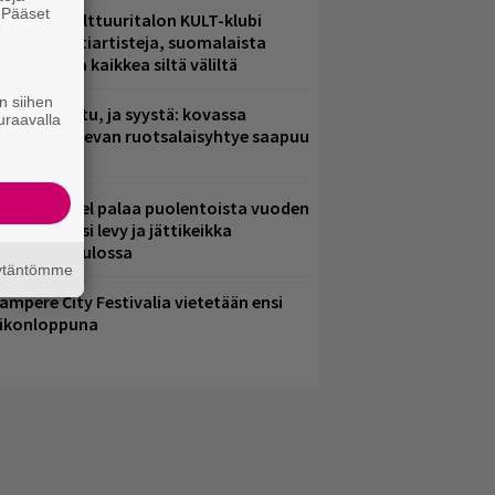
. Pääset
elsingin Kulttuuritalon KULT-klubi
e
arjoaa kulttiartisteja, suomalaista
saamista ja kaikkea siltä väliltä
n siihen
ent mainittu, ja syystä: kovassa
uraavalla
osteessa olevan ruotsalaisyhtye saapuu
uomeen
lind Channel palaa puolentoista vuoden
uolta – uusi levy ja jättikeikka
elsingissä tulossa
äytäntömme
ampere City Festivalia vietetään ensi
iikonloppuna