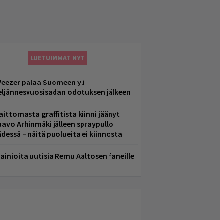
LUETUIMMAT NYT
eezer palaa Suomeen yli
eljännesvuosisadan odotuksen jälkeen
aittomasta graffitista kiinni jäänyt
aavo Arhinmäki jälleen spraypullo
ädessä – näitä puolueita ei kiinnosta
ainioita uutisia Remu Aaltosen faneille