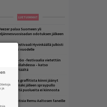
LUETUIMMAT
eezer palaa Suomeen yli
eljännesvuosisadan odotuksen jälkeen
ärimetallifestivaali Hyvinkäällä julkisti
iintyjiä ensi vuodelle
ytäkesä Go-Go -festivaalia vietettiin
elsingin Suvilahdessa – katso
uvagalleria täältä
sen
aittomasta graffitista kiinni jäänyt
tietoja
aavo Arhinmäki jälleen spraypullo
 ja
ädessä – näitä puolueita ei kiinnosta
ainioita uutisia Remu Aaltosen faneille
toja