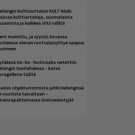
elsingin Kulttuuritalon KULT-klubi
arjoaa kulttiartisteja, suomalaista
saamista ja kaikkea siltä väliltä
ent mainittu, ja syystä: kovassa
osteessa olevan ruotsalaisyhtye saapuu
uomeen
ytäkesä Go-Go -festivaalia vietettiin
elsingin Suvilahdessa – katso
uvagalleria täältä
ainio ohjelmatoimisto juhlii Helsingissä
0-vuotista taivaltaan –
lmaistapahtumassa loistoesiintyjät