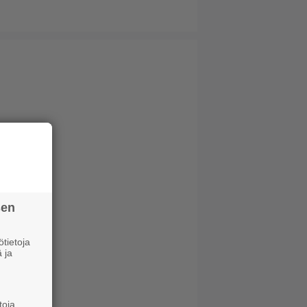
sen
tietoja
 ja
toja