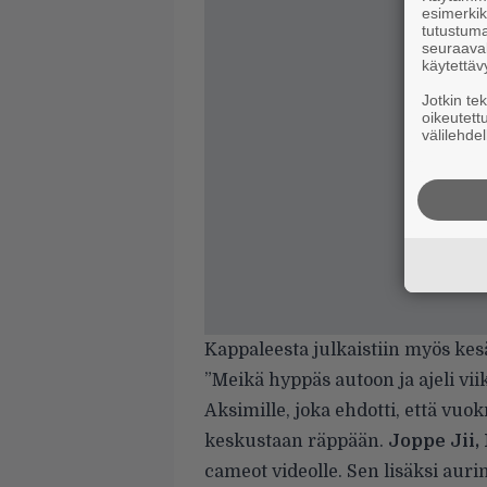
esimerkiks
tutustuma
seuraaval
käytettäv
Jotkin te
oikeutett
välilehdel
Kappaleesta julkaistiin myös kes
”Meikä hyppäs autoon ja ajeli vii
Aksimille, joka ehdotti, että vu
keskustaan räppään.
Joppe Jii,
cameot videolle. Sen lisäksi aur