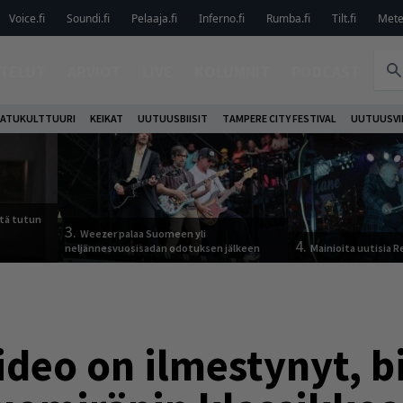
Voice.fi
Soundi.fi
Pelaaja.fi
Inferno.fi
Rumba.fi
Tilt.fi
Metel
TELUT
ARVIOT
LIVE
KOLUMNIT
PODCAST
ATUKULTTUURI
KEIKAT
UUTUUSBIISIT
TAMPERE CITY FESTIVAL
UUTUUSVI
tä tutun
3.
Weezer palaa Suomeen yli
4.
neljännesvuosisadan odotuksen jälkeen
Mainioita uutisia 
deo on ilmestynyt, bi