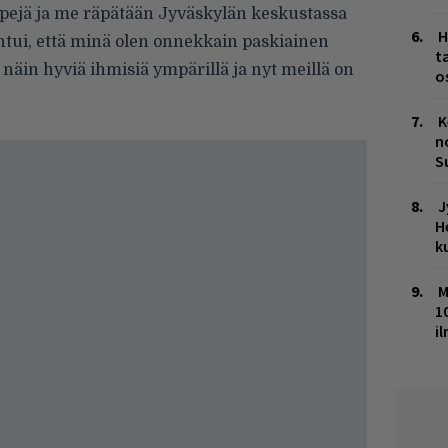
pejä ja me räpätään Jyväskylän keskustassa
H
untui, että minä olen onnekkain paskiainen
t
 näin hyviä ihmisiä ympärillä ja nyt meillä on
o
K
n
S
J
H
k
M
1
i