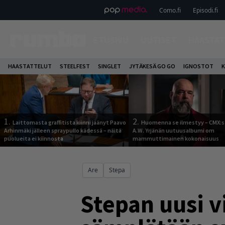
Como.fi
Episodi.fi
ETUSIVU
UUTISET
HAASTAT
HAASTATTELUT
STEELFEST
SINGLET
JYTÄKESÄ GO GO
IGNOSTOT
K
1.
2.
Laittomasta graffitista kiinni jäänyt Paavo
Huomenna se ilmestyy – CMX:s
Arhinmäki jälleen spraypullo kädessä – näitä
A.W. Yrjänän uutuusalbumi om
puolueita ei kiinnosta
mammuttimainen kokonaisuus
Are
Stepa
Stepan uusi vi