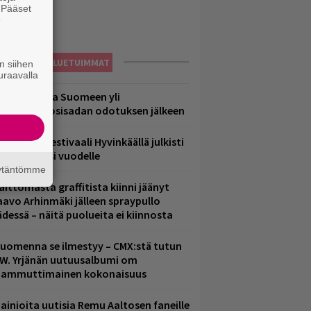
. Pääset
e
LUETUIMMAT
n siihen
uraavalla
eezer palaa Suomeen yli
eljännesvuosisadan odotuksen jälkeen
ärimetallifestivaali Hyvinkäällä julkisti
iintyjiä ensi vuodelle
äytäntömme
aittomasta graffitista kiinni jäänyt
aavo Arhinmäki jälleen spraypullo
ädessä – näitä puolueita ei kiinnosta
uomenna se ilmestyy – CMX:stä tutun
.W. Yrjänän uutuusalbumi om
ammuttimainen kokonaisuus
ainioita uutisia Remu Aaltosen faneille