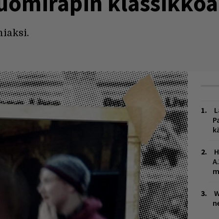
uomiräpin klassikkoa
iaksi.
L
P
k
H
A
m
W
n