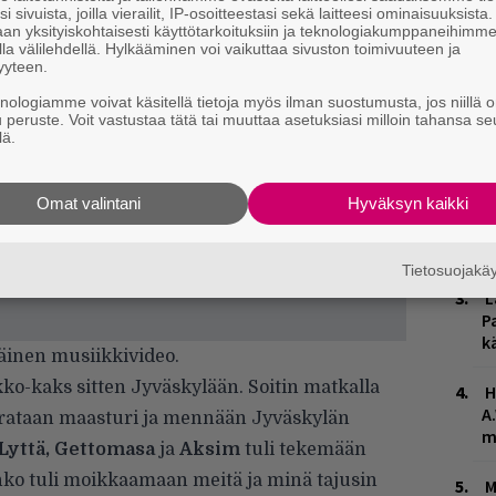
i sivuista, joilla vierailit, IP-osoitteestasi sekä laitteesi ominaisuuksista
an yksityiskohtaisesti käyttötarkoituksiin ja teknologiakumppaneihimm
la välilehdellä. Hylkääminen voi vaikuttaa sivuston toimivuuteen ja
yyteen.
knologiamme voivat käsitellä tietoja myös ilman suostumusta, jos niillä o
u peruste. Voit vastustaa tätä tai muuttaa asetuksiasi milloin tahansa se
lä.
W
n
Omat valintani
Hyväksyn kaikki
Ä
es
Tietosuojak
L
P
k
äinen musiikkivideo.
kko-kaks sitten Jyväskylään. Soitin matkalla
H
A
okrataan maasturi ja mennään Jyväskylän
m
 Lyttä, Gettomasa
ja
Aksim
tuli tekemään
inko tuli moikkaamaan meitä ja minä tajusin
M