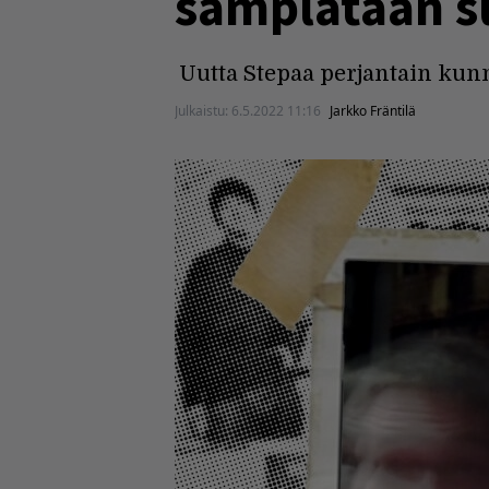
sämplätään s
Uutta Stepaa perjantain kunn
Julkaistu:
6.5.2022 11:16
Jarkko Fräntilä