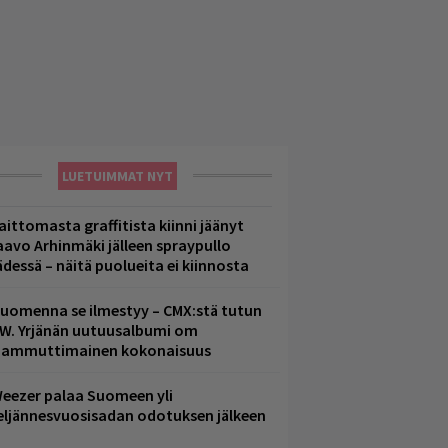
LUETUIMMAT NYT
aittomasta graffitista kiinni jäänyt
aavo Arhinmäki jälleen spraypullo
ädessä – näitä puolueita ei kiinnosta
uomenna se ilmestyy – CMX:stä tutun
.W. Yrjänän uutuusalbumi om
ammuttimainen kokonaisuus
eezer palaa Suomeen yli
eljännesvuosisadan odotuksen jälkeen