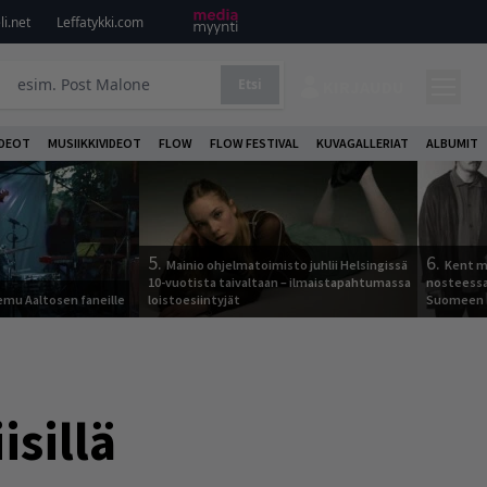
i.net
Leffatykki.com
Etsi
KIRJAUDU
DEOT
MUSIIKKIVIDEOT
FLOW
FLOW FESTIVAL
KUVAGALLERIAT
ALBUMIT
5.
6.
Mainio ohjelmatoimisto juhlii Helsingissä
Kent ma
10-vuotista taivaltaan – ilmaistapahtumassa
nosteessa
Remu Aaltosen faneille
loistoesiintyjät
Suomeen
isillä