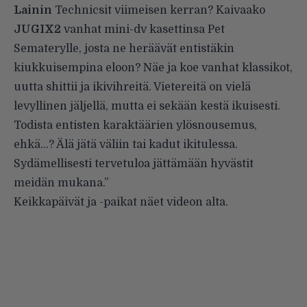
Lainin
Technicsit viimeisen kerran? Kaivaako
JUGIX2
vanhat mini-dv kasettinsa Pet
Sematerylle, josta ne heräävät entistäkin
kiukkuisempina eloon? Näe ja koe vanhat klassikot,
uutta shittii ja ikivihreitä. Vietereitä on vielä
levyllinen jäljellä, mutta ei sekään kestä ikuisesti.
Todista entisten karaktäärien ylösnousemus,
ehkä…? Älä jätä väliin tai kadut ikitulessa.
Sydämellisesti tervetuloa jättämään hyvästit
meidän mukana.”
Keikkapäivät ja -paikat näet videon alta.