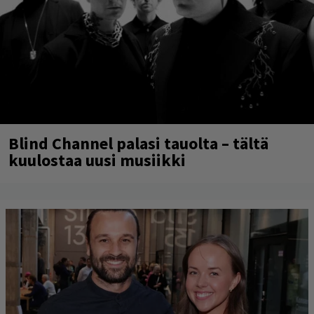
Blind Channel palasi tauolta – tältä
kuulostaa uusi musiikki