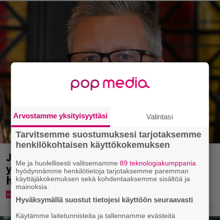
Arvostamme yksityisyyttäsi
Valintasi
Tarvitsemme suostumuksesi tarjotaksemme
henkilökohtaisen käyttökokemuksen
Jani Sievinen kokosi lapsikatraansa
Me ja huolellisesti valitsemamme
89 teknologiakumppania
yhteen – ”Minun suurin perintöni
hyödynnämme henkilötietoja tarjotaksemme paremman
heille”
käyttäjäkokemuksen sekä kohdentaaksemme sisältöä ja
mainoksia.
Hyväksymällä suostut tietojesi käyttöön seuraavasti
Käytämme laitetunnisteita ja tallennamme evästeitä