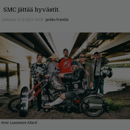
SMC jättää hyvästit.
Julkaistu:
31.8.2023 16:08
Jarkko Fräntilä
Amir Loasteeze Allard