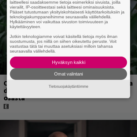
laitteellesi saadaksemme tietoja esimerkiksi sivuista, joilla
vierailit, IP-osoitteestasi sekä laitteesi ominaisuuksista.
Pääset tutustumaan yksityiskohtaisesti käyttötarkoituksiin ja
teknologiakumppaneihimme seuraavalla välilehdellä.
Hylkääminen voi vaikuttaa sivuston toimivuuteen ja
käytettävyyteen.
Jotkin teknologiamme voivat käsitellä tietoja myös ilman
suostumusta, jos niillä on siihen oikeutettu peruste. Voit
vastustaa tätä tai muuttaa asetuksiasi milloin tahansa
seuraavalla välilehdellä.
Hyväksyn kaikki
Omat valintani
Ohjaaja lähti kalppimaan 870 miljoonaa
Tietosuojakäytäntömme
dollaria tuottaneen elokuvan jatko-
osasta