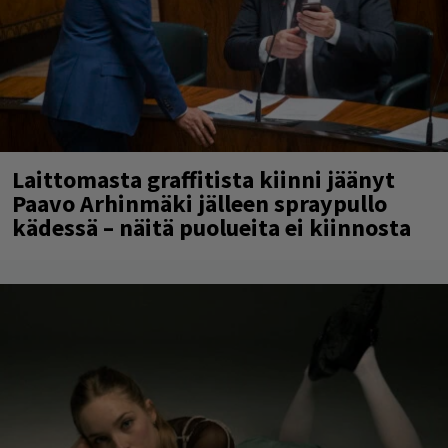
Laittomasta graffitista kiinni jäänyt
Paavo Arhinmäki jälleen spraypullo
kädessä – näitä puolueita ei kiinnosta