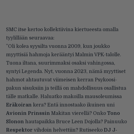
SMC itse kertoo kollektiivina kiertueesta omalla
tyylillään seuraavaa:
”Oli kolea syysilta vuonna 2009, kun joukko
myyttisiä hahmoja kerääntyi Malmin VPK-talolle.
Tuona iltana, suurimmaksi osaksi vahingossa,
syntyi Legenda. Nyt, vuonna 2023, nämä myyttiset
hahmot ahtautuvat viimeisen kerran Psykoosi-
pakun sisuksiin ja teillä on mahdollisuus osallistua
tälle matkalle. Haluatko makoilla mausoleumissa
Eräkoiran
kera? Entä innostaako ikuinen uni
Avionin Prinssin
Makitan vierellä? Onko
Tono
Slonon
hautapaikka Bruce Leen Dojolla? Painuuko
Respektor
vihdoin helvettiin? Rutiseeko
DJ J-