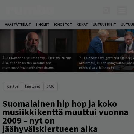
HAASTATTELUT
SINGLET
IGNOSTOT
KEIKAT
UUTUUSBIISIT
UUTUUS
1.
2.
Huomenna se ilmestyy – CMX:stä tutun
Laittomasta graffitista kiinni 
A.W. Yrjänän uutuusalbumi om
Arhinmäki jälleen spraypullo kädes
mammuttimainen kokonaisuus
puolueita ei kiinnosta
kiertue
kiertueet
SMC
Suomalainen hip hop ja koko
musiikkikenttä muuttui vuonna
2009 – nyt on
jäähyväiskiertueen aika