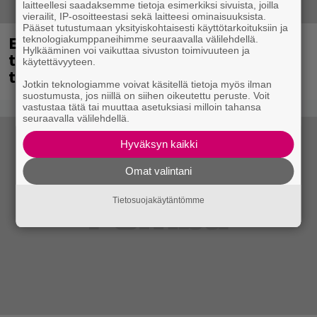
laitteellesi saadaksemme tietoja esimerkiksi sivuista, joilla
vierailit, IP-osoitteestasi sekä laitteesi ominaisuuksista.
Pääset tutustumaan yksityiskohtaisesti käyttötarkoituksiin ja
Eppu Normaalin viimeinen keikka
teknologiakumppaneihimme seuraavalla välilehdellä.
Hylkääminen voi vaikuttaa sivuston toimivuuteen ja
tänään – katso kuvagalleria torstailta
käytettävyyteen.
täältä
Jotkin teknologiamme voivat käsitellä tietoja myös ilman
suostumusta, jos niillä on siihen oikeutettu peruste. Voit
vastustaa tätä tai muuttaa asetuksiasi milloin tahansa
seuraavalla välilehdellä.
Hyväksyn kaikki
Omat valintani
Tietosuojakäytäntömme