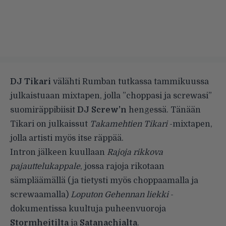
DJ Tikari
välähti Rumban tutkassa tammikuussa
julkaistuaan mixtapen
, jolla ”choppasi ja screwasi”
suomiräppibiisit
DJ Screw’n
hengessä. Tänään
Tikari on julkaissut
Takamehtien Tikari
-mixtapen,
jolla artisti myös itse räppää.
Intron jälkeen kuullaan
Rajoja rikkova
pajauttelukappale
, jossa rajoja rikotaan
sämpläämällä (ja tietysti myös choppaamalla ja
screwaamalla)
Loputon Gehennan liekki
-
dokumentissa kuultuja puheenvuoroja
Stormheitilta
ja
Satanachialta
.