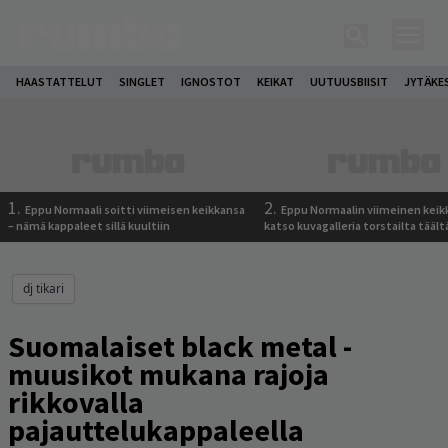
HAASTATTELUT
SINGLET
IGNOSTOT
KEIKAT
UUTUUSBIISIT
JYTÄKE
1.
2.
Eppu Normaali soitti viimeisen keikkansa
Eppu Normaalin viimeinen keik
– nämä kappaleet sillä kuultiin
katso kuvagalleria torstailta täält
dj tikari
Suomalaiset black metal -
muusikot mukana rajoja
rikkovalla
pajauttelukappaleella