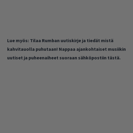
Lue myös:
Tilaa Rumban uutiskirje ja tiedät mistä
kahvitauolla puhutaan! Nappaa ajankohtaiset musiikin
uutiset ja puheenaiheet suoraan sähköpostiin tästä.