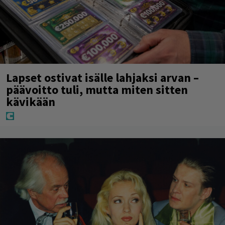
Lapset ostivat isälle lahjaksi arvan –
päävoitto tuli, mutta miten sitten
kävikään