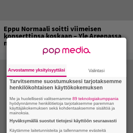
Eppu Normaali soitti viimeisen
konserttinsa koskaan – Yle Areenassa
nyt dokumentti bändistä
Arvostamme yksityisyyttäsi
Valintasi
Tarvitsemme suostumuksesi tarjotaksemme
henkilökohtaisen käyttökokemuksen
Me ja huolellisesti valitsemamme
89 teknologiakumppania
hyödynnämme henkilötietoja tarjotaksemme paremman
käyttäjäkokemuksen sekä kohdentaaksemme sisältöä ja
mainoksia.
Hyväksymällä suostut tietojesi käyttöön seuraavasti
Käytämme laitetunnisteita ja tallennamme evästeitä