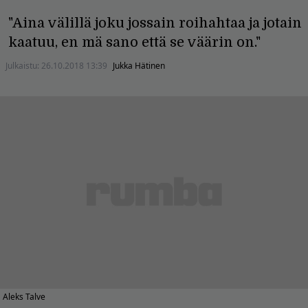
"Aina välillä joku jossain roihahtaa ja jotain
kaatuu, en mä sano että se väärin on."
Julkaistu:
26.10.2018 13:39
Jukka Hätinen
Aleks Talve