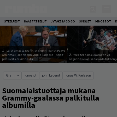
STEELFEST
HAASTATTELUT
JYTÄKESÄ GO GO
SINGLET
IGNOSTOT
K
1.
Laittomasta graffitista kiinni jäänyt Paavo
2.
Arhinmäki jälleen spraypullo kädessä – näitä
Weezer palaa Suomeen yli
puolueita ei kiinnosta
neljännesvuosisadan odotuksen j
Grammy
ignostot
john Legend
Jonas W. Karlsson
Suomalaistuottaja mukana
Grammy-gaalassa palkitulla
albumilla