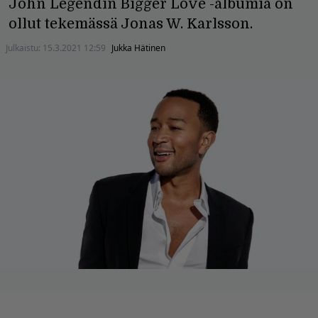
John Legendin Bigger Love -albumia on
ollut tekemässä Jonas W. Karlsson.
Julkaistu:
15.3.2021 12:59
Jukka Hätinen