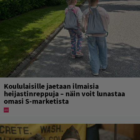
Koululaisille jaetaan ilmaisia
heijastinreppuja – näin voit lunastaa
omasi S-marketista