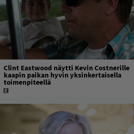
Clint Eastwood näytti Kevin Costnerille
kaapin paikan hyvin yksinkertaisella
toimenpiteellä