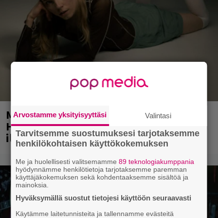
Mainio ohjelmatoimisto juhlii
Arvostamme yksityisyyttäsi
Valintasi
Helsingissä 10-vuotista taivaltaan –
Tarvitsemme suostumuksesi tarjotaksemme
ilmaistapahtumassa loistoesiintyjät
henkilökohtaisen käyttökokemuksen
Me ja huolellisesti valitsemamme
89 teknologiakumppania
hyödynnämme henkilötietoja tarjotaksemme paremman
käyttäjäkokemuksen sekä kohdentaaksemme sisältöä ja
mainoksia.
Hyväksymällä suostut tietojesi käyttöön seuraavasti
Käytämme laitetunnisteita ja tallennamme evästeitä