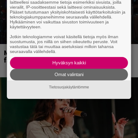
laitteellesi saadaksemme tietoja esimerkiksi sivuista, joilla
vierailit, IP-osoitteestasi sekä laitteesi ominaisuuksista.
Pääset tutustumaan yksityiskohtaisesti käyttötarkoituksiin ja
teknologiakumppaneihimme seuraavalla välilehdellä.
Hylkääminen voi vaikuttaa sivuston toimivuuteen ja
käytettävyyteen.
Jotkin teknologiamme voivat käsitellä tietoja myös ilman
suostumusta, jos niillä on siihen oikeutettu peruste. Voit
vastustaa tätä tai muuttaa asetuksiasi milloin tahansa
Mainioita uutisia Remu Aaltosen
seuraavalla välilehdellä.
faneille
Hyväksyn kaikki
Omat valintani
Tietosuojakäytäntömme