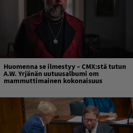
Huomenna se ilmestyy – CMX:stä tutun
A.W. Yrjänän uutuusalbumi om
mammuttimainen kokonaisuus