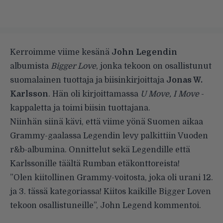
Kerroimme viime kesänä
John Legendin
albumista
Bigger Love
, jonka
tekoon on osallistunut
suomalainen tuottaja ja biisinkirjoittaja
Jonas W.
Karlsson
. Hän oli kirjoittamassa
U Move, I Move
-
kappaletta ja toimi biisin tuottajana.
Niinhän siinä kävi, että viime yönä Suomen aikaa
Grammy-gaalassa Legendin levy
palkittiin
Vuoden
r&b-albumina. Onnittelut sekä Legendille että
Karlssonille täältä Rumban etäkonttoreista!
”Olen kiitollinen Grammy-voitosta, joka oli urani 12.
ja 3. tässä kategoriassa! Kiitos kaikille Bigger Loven
tekoon osallistuneille”, John Legend kommentoi.