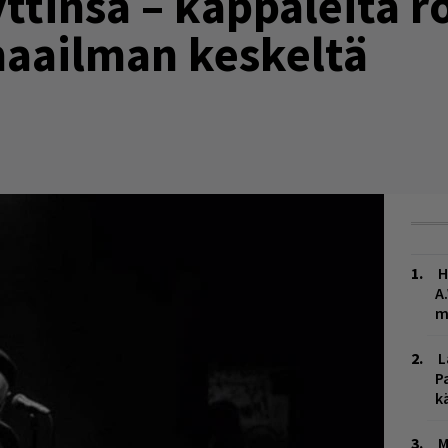
yttinsä – kappaleita r
maailman keskeltä
H
A
m
L
P
k
M