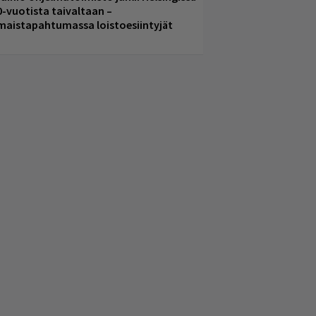
0-vuotista taivaltaan –
lmaistapahtumassa loistoesiintyjät