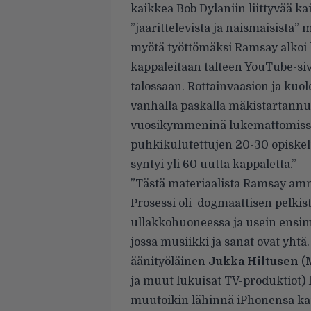
kaikkea Bob Dylaniin liittyvää ka
”jaarittelevista ja naismaisista”
myötä työttömäksi Ramsay alkoi
kappaleitaan talteen YouTube-si
talossaan. Rottainvaasion ja kuo
vanhalla paskalla mäkistartann
vuosikymmeninä lukemattomissa b
puhkikulutettujen 20-30 opiskel
syntyi yli 60 uutta kappaletta.”
”Tästä materiaalista Ramsay amm
Prosessi oli dogmaattisen pelkist
ullakkohuoneessa ja usein ensimmä
jossa musiikki ja sanat ovat yht
äänityöläinen
Jukka Hiltusen
(
ja muut lukuisat TV-produktiot) 
muutoikin lähinnä iPhonensa kaut