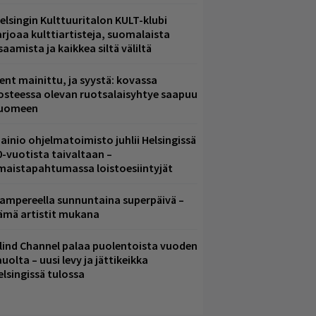
elsingin Kulttuuritalon KULT-klubi
arjoaa kulttiartisteja, suomalaista
saamista ja kaikkea siltä väliltä
ent mainittu, ja syystä: kovassa
osteessa olevan ruotsalaisyhtye saapuu
uomeen
ainio ohjelmatoimisto juhlii Helsingissä
0-vuotista taivaltaan –
lmaistapahtumassa loistoesiintyjät
ampereella sunnuntaina superpäivä –
ämä artistit mukana
lind Channel palaa puolentoista vuoden
uolta – uusi levy ja jättikeikka
elsingissä tulossa