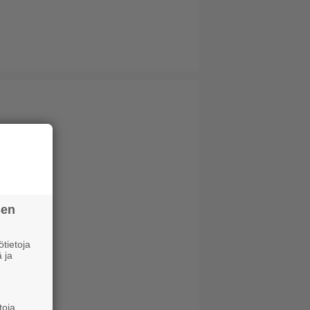
sen
tietoja
 ja
toja