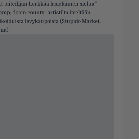
t taiteilijan herkkää lasieläimen sielua.”
amp; doom county -artistilta itseltään
koiduista levykaupoista (Stupido Market,
ma).