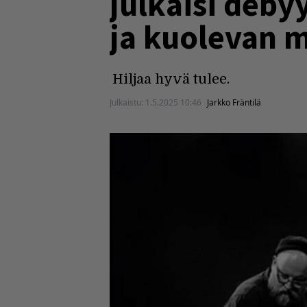
julkaisi deby
ja kuolevan 
Hiljaa hyvä tulee.
Julkaistu:
1.5.2025 10:46
Jarkko Fräntilä