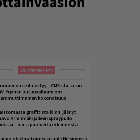
ottainvaasion
LUETUIMMAT NYT
uomenna se ilmestyy – CMX:stä tutun
.W. Yrjänän uutuusalbumi om
ammuttimainen kokonaisuus
aittomasta graffitista kiinni jäänyt
aavo Arhinmäki jälleen spraypullo
ädessä – näitä puolueita ei kiinnosta
ainio ohjelmatoimisto juhlii Helsingissä