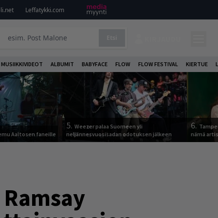
i.net
Leffatykki.com
Etsi
KIRJAUDU
MUSIIKKIVIDEOT
ALBUMIT
BABYFACE
FLOW
FLOW FESTIVAL
KIERTUE
5.
6.
Weezer palaa Suomeen yli
Tamper
Remu Aaltosen faneille
neljännesvuosisadan odotuksen jälkeen
nämä arti
n Ramsay