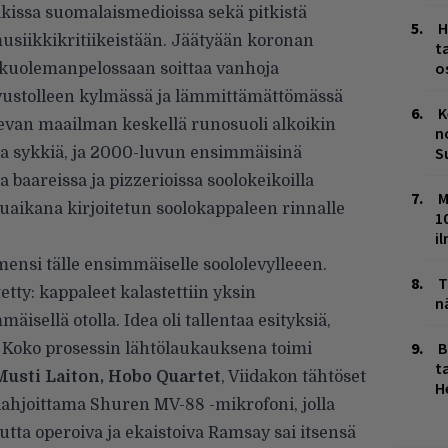
ikissa suomalaismedioissa sekä pitkistä
H
 musiikkikritiikeistään. Jäätyään koronan
t
o
 kuolemanpelossaan soittaa vanhoja
vustolleen kylmässä ja lämmittämättömässä
K
levan maailman keskellä runosuoli alkoikin
n
S
ua sykkiä, ja 2000-luvun ensimmäisinä
aareissa ja pizzerioissa soolokeikoilla
M
uaikana kirjoitetun soolokappaleen rinnalle
1
i
ensi tälle ensimmäiselle soololevylleeen.
T
etty: kappaleet kalastettiin yksin
n
isellä otolla. Idea oli tallentaa esityksiä,
B
ä. Koko prosessin lähtölaukauksena toimi
ta
Musti Laiton, Hobo Quartet
, Viidakon tähtöset
H
lahjoittama Shuren MV-88 -mikrofoni, jolla
ta operoiva ja ekaistoiva Ramsay sai itsensä