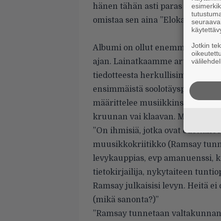
hänen tähän asti paras kappaleen
esimerkiks
tutustuma
omistaa sen aina ”Elokapinan kelo
seuraaval
käytettäv
Jotkin te
Albumi on ollut enemmän tai 
oikeutett
ajan. Lainatkaamme artistin he
välilehdel
tiedotteesta herkullisimpia kohti
ensimmäistä soolotäyspitkää. Tiedo
määrittelee musiikkinsa: ”K
uin i
kruunan vai klaavan. Mustaa on,
”On ihmisiä, jotka ovat odottane
muusikkokriitikko (Ramsay tun
levykauppias, evp amanuenssi, k
tietokirjailija, nykytaiteen tunt
Ramsay julkaisisi levyn. Heitä ei o
(mikä sanonta?)”
”Ramsay tunnetaan valtakunnan 