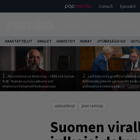
Como.fi
Episodi.fi
ETUSIVU
UUTISET
HAASTAT
HAASTATTELUT
SINGLET
IGNOSTOT
KEIKAT
JYTÄKESÄ GO GO
UUTU
1.
2.
Huomenna se ilmestyy – CMX:stä tutun
Laittomasta graffitista kiinni 
A.W. Yrjänän uutuusalbumi om
Arhinmäki jälleen spraypullo kädes
mammuttimainen kokonaisuus
puolueita ei kiinnosta
uutuuslevyt
jean ramsay
Suomen viral