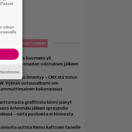
. Pääset
e
n siihen
uraavalla
LUETUIMMAT
eezer palaa Suomeen yli
eljännesvuosisadan odotuksen jälkeen
äytäntömme
uomenna se ilmestyy – CMX:stä tutun
.W. Yrjänän uutuusalbumi om
ammuttimainen kokonaisuus
aittomasta graffitista kiinni jäänyt
aavo Arhinmäki jälleen spraypullo
ädessä – näitä puolueita ei kiinnosta
ainioita uutisia Remu Aaltosen faneille