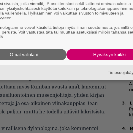
sa, ja live-esiintymisten yhteydessä hän
i sivuista, joilla vierailit, IP-osoitteestasi sekä laitteesi ominaisuuksista
an yksityiskohtaisesti käyttötarkoituksiin ja teknologiakumppaneihimm
apinoille” ja kuolevalle planeetalle ylipäänsä.
la välilehdellä. Hylkääminen voi vaikuttaa sivuston toimivuuteen ja
yyteen.
knologiamme voivat käsitellä tietoja myös ilman suostumusta, jos niillä o
vähemmän tekeillä kolmenkymmenen vuoden
u peruste. Voit vastustaa tätä tai muuttaa asetuksiasi milloin tahansa se
rsyvästä, mustaa huumoria tursuavasta
lä.
a, jotka avaavat prosessia kohti uran
te on kuin levy, tai kuten artisti itse
Omat valintani
Hyväksyn kaikki
W
hmiselon kolikko, josta ei koskaan tiedä saako
n
 mutta niin on huumorikin.”
Tietosuojak
H
et liki kolmekymmentä vuotta, että ex-
A
nettaan myös Rumban avustajana), langennut
m
ausiluontoinen museonjohtaja, yhden kirjan
L
iopettaja ja osa-aikainen viinakauppias Jean
P
le paljon, mutta he todella pitävät lakritsista.
k
M
virallisena dylanologina, joka kommentoi