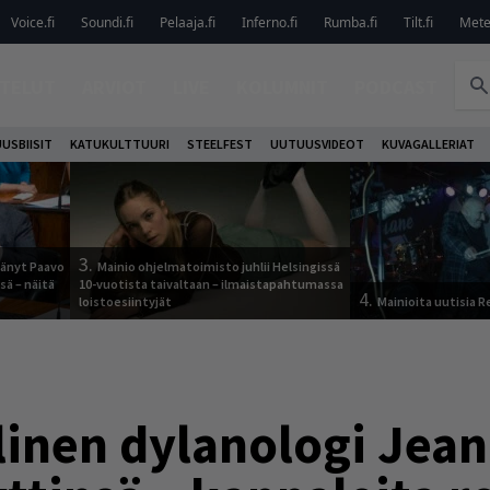
Voice.fi
Soundi.fi
Pelaaja.fi
Inferno.fi
Rumba.fi
Tilt.fi
Metel
TELUT
ARVIOT
LIVE
KOLUMNIT
PODCAST
USBIISIT
KATUKULTTUURI
STEELFEST
UUTUUSVIDEOT
KUVAGALLERIAT
3.
jäänyt Paavo
Mainio ohjelmatoimisto juhlii Helsingissä
sä – näitä
10-vuotista taivaltaan – ilmaistapahtumassa
4.
loistoesiintyjät
Mainioita uutisia 
linen dylanologi Jea