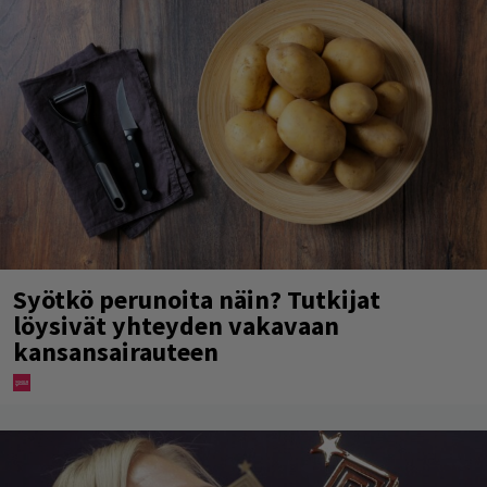
Syötkö perunoita näin? Tutkijat
löysivät yhteyden vakavaan
kansansairauteen