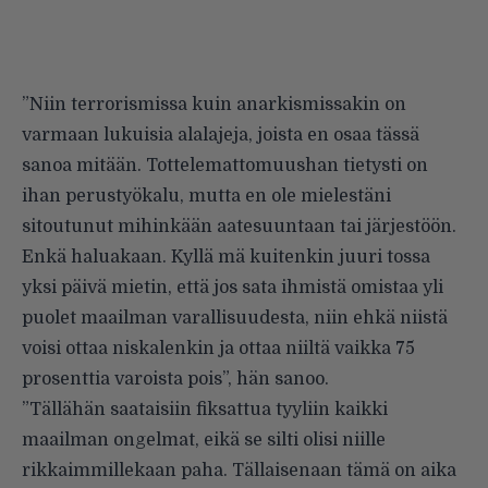
”Niin terrorismissa kuin anarkismissakin on
varmaan lukuisia alalajeja, joista en osaa tässä
sanoa mitään. Tottelemattomuushan tietysti on
ihan perustyökalu, mutta en ole mielestäni
sitoutunut mihinkään aatesuuntaan tai järjestöön.
Enkä haluakaan. Kyllä mä kuitenkin juuri tossa
yksi päivä mietin, että jos sata ihmistä omistaa yli
puolet maailman varallisuudesta, niin ehkä niistä
voisi ottaa niskalenkin ja ottaa niiltä vaikka 75
prosenttia varoista pois”, hän sanoo.
”Tällähän saataisiin fiksattua tyyliin kaikki
maailman ongelmat, eikä se silti olisi niille
rikkaimmillekaan paha. Tällaisenaan tämä on aika