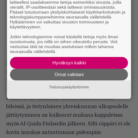
laitteellesi saadaksemme tietoja esimerkiksi sivuista, joilla
vierailit, IP-osoitteestasi sekä laitteesi ominaisuuksista.
Pääset tutustumaan yksityiskohtaisesti käyttötarkoituksiin ja
teknologiakumppaneihimme seuraavalla välilehdellä.
Hylkääminen voi vaikuttaa sivuston toimivuuteen ja
käytettävyyteen.
Jotkin teknologiamme voivat käsitellä tietoja myös ilman
suostumusta, jos niillä on siihen oikeutettu peruste. Voit
vastustaa tätä tai muuttaa asetuksiasi milloin tahansa
seuraavalla välilehdellä.
”Jos alkulevy kuvaa äärimmäisyyksiin johtavia
Hyväksyn kaikki
prosesseja, yhdeksäs biisi
Viimeinen reissu
vetää
sen kaiken yhteen ja päättyy sellaiseen tekoon.
Omat valintani
Levyllä on kuitenkin läsnä myös se puoli, miten
Tietosuojakäytäntömme
niistä ajatuksista päästään ulos ja eteenpäin.”
Julma H on esiintynyt useasti anarkistisissa
bileissä, ja tietynlainen yhteiskunnan ulkopuolelle
jättäytyminen on kulkenut mukana kappaleissa
myös Al-Qaida Finlandin jälkeen. Silti räppäri ei ole
kovin innokas antautumaan pidempiin