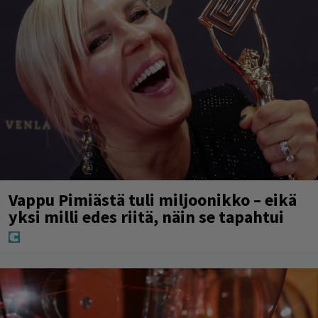
Vappu Pimiästä tuli miljoonikko – eikä
yksi milli edes riitä, näin se tapahtui