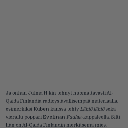
Ja onhan Julma H:kin tehnyt huomattavasti Al-
Qaida Finlandia radioystävällisempää materiaalia,
esimerkiksi
Kuben
kanssa tehty
Lähiö lähiö
sekä
vierailu poppari
Evelinan
Fuulaa
-kappaleella. Silti
hän on Al-Qaida Finlandin merkitsemä mies.