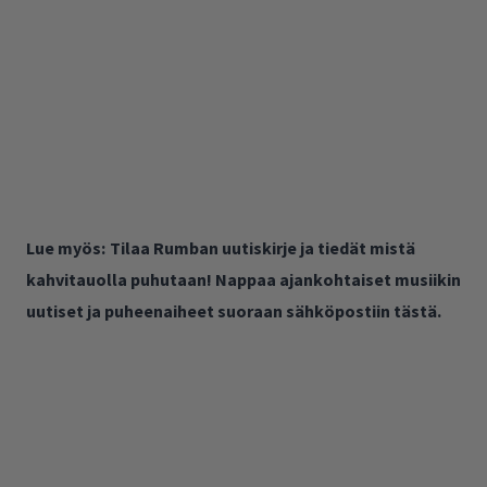
Lue myös:
Tilaa Rumban uutiskirje ja tiedät mistä
kahvitauolla puhutaan! Nappaa ajankohtaiset musiikin
uutiset ja puheenaiheet suoraan sähköpostiin tästä.