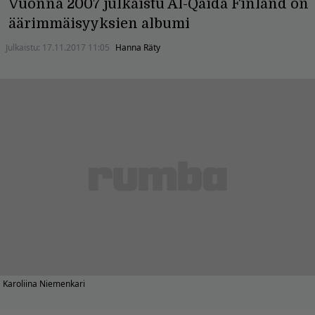
Vuonna 2007 julkaistu Al-Qaida Finland on
äärimmäisyyksien albumi
Julkaistu:
17.11.2017 11:05
Hanna Räty
Karoliina Niemenkari