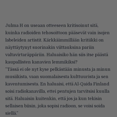
Julma H on useaan otteeseen kritisoinut sitä,
kuinka radioiden tehosoittoon pääsevät vain isojen
labeleiden artistit. Kärkkäimmillään kritiikki on
näyttäytynyt suorinakin viittauksina pariin
valtavirtaräppäriin. Haluaisiko hän siis itse päästä
kaupallisten kanavien lemmikiksi?
”Tässä ei ole nyt kyse pelkästään minusta ja minun
musiikista, vaan suomalaisesta kulttuurista ja sen
kaventumisesta. En haluaisi, että Al-Qaida Finland
soisi radiokanavilla, ettei pentujen tarvitsisi kuulla
sitä. Haluaisin kuitenkin, että jos ja kun tekisin
sellaisen biisin, joka sopisi radioon, se voisi soida
siellä.”