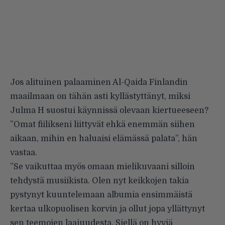
Jos alituinen palaaminen Al-Qaida Finlandin
maailmaan on tähän asti kyllästyttänyt, miksi
Julma H suostui käynnissä olevaan kiertueeseen?
”Omat fiilikseni liittyvät ehkä enemmän siihen
aikaan, mihin en haluaisi elämässä palata”, hän
vastaa.
”Se vaikuttaa myös omaan mielikuvaani silloin
tehdystä musiikista. Olen nyt keikkojen takia
pystynyt kuuntelemaan albumia ensimmäistä
kertaa ulkopuolisen korvin ja ollut jopa yllättynyt
sen teemojen laajuudesta. Siellä on hyviä