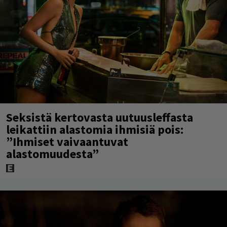
Seksistä kertovasta uutuusleffasta
leikattiin alastomia ihmisiä pois:
”Ihmiset vaivaantuvat
alastomuudesta”