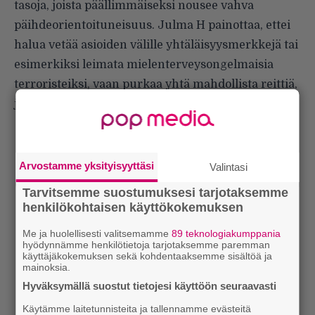
tasoja, joista päällimmäiseksi nousee vahva
päihdeorientoituneisuus. Julma H painottaa, ettei
halua vetää asioiden välille yhtäläisyysmerkkejä tai
esimerkiksi leimata mielenterveysongelmaisia
terroristeiksi, vaan purkaa yhtä mahdollista reittiä,
joka voi johtaa äärimmäisiin tekoihin.
Arvostamme yksityisyyttäsi
Valintasi
Tarvitsemme suostumuksesi tarjotaksemme
henkilökohtaisen käyttökokemuksen
Me ja huolellisesti valitsemamme
89 teknologiakumppania
hyödynnämme henkilötietoja tarjotaksemme paremman
käyttäjäkokemuksen sekä kohdentaaksemme sisältöä ja
mainoksia.
Hyväksymällä suostut tietojesi käyttöön seuraavasti
Käytämme laitetunnisteita ja tallennamme evästeitä