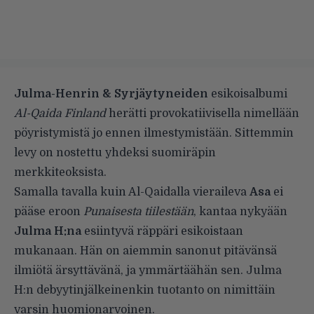
Julma-Henrin & Syrjäytyneiden
esikoisalbumi
Al-Qaida Finland
herätti provokatiivisella nimellään
pöyristymistä jo ennen ilmestymistään. Sittemmin
levy on nostettu yhdeksi suomiräpin
merkkiteoksista.
Samalla tavalla kuin Al-Qaidalla vieraileva
Asa
ei
pääse eroon
Punaisesta tiilestään
, kantaa nykyään
Julma H:na
esiintyvä räppäri esikoistaan
mukanaan. Hän on aiemmin sanonut pitävänsä
ilmiötä ärsyttävänä, ja ymmärtäähän sen. Julma
H:n debyytinjälkeinenkin tuotanto on nimittäin
varsin huomionarvoinen.