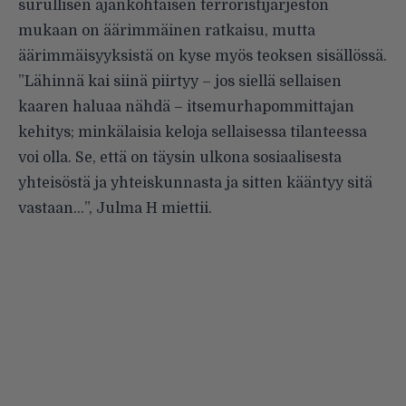
surullisen ajankohtaisen terroristijärjestön
mukaan on äärimmäinen ratkaisu, mutta
äärimmäisyyksistä on kyse myös teoksen sisällössä.
”Lähinnä kai siinä piirtyy – jos siellä sellaisen
kaaren haluaa nähdä – itsemurhapommittajan
kehitys; minkälaisia keloja sellaisessa tilanteessa
voi olla. Se, että on täysin ulkona sosiaalisesta
yhteisöstä ja yhteiskunnasta ja sitten kääntyy sitä
vastaan…”, Julma H miettii.