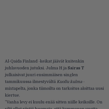
Al-Qaida Finland -keikat jäävät kuitenkin
juhlavuoden jutuksi. Julma H ja
Sairas T
julkaisivat juuri ensimmäisen singlen
tammikuussa ilmestyvältä
Kuollu kulma
-
mixtapelta, jonka tiimoilta on tarkoitus aloittaa uusi
kiertue.
”Vanha levy ei kuulu enää sitten niille keikoille. On
silti ollut siistiä huomata, että kymmenen vuotta