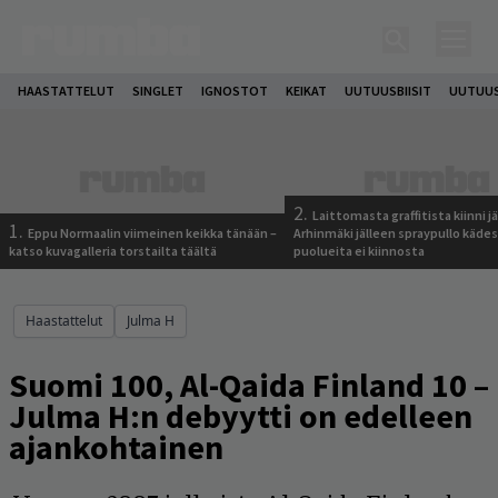
HAASTATTELUT
SINGLET
IGNOSTOT
KEIKAT
UUTUUSBIISIT
UUTUUS
2.
Laittomasta graffitista kiinni 
1.
Eppu Normaalin viimeinen keikka tänään –
Arhinmäki jälleen spraypullo kädes
katso kuvagalleria torstailta täältä
puolueita ei kiinnosta
Haastattelut
Julma H
Suomi 100, Al-Qaida Finland 10 –
Julma H:n debyytti on edelleen
ajankohtainen