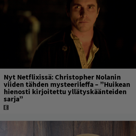
Nyt Netflixissä: Christopher Nolanin
viiden tähden mysteerileffa – ”Huikean
hienosti kirjoitettu yllätyskäänteiden
sarja”