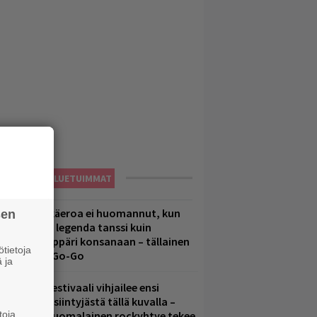
LUETUIMMAT
1 vuoden ikäeroa ei huomannut, kun
sen
uomirockin legenda tanssi kuin
lohopea-räppäri konsanaan – tällainen
tietoja
li Jytäkesä Go-Go
 ja
elsinkiläisfestivaali vihjailee ensi
uoden pääesiintyjästä tällä kuvalla –
toja
akastettu suomalainen rockyhtye tekee