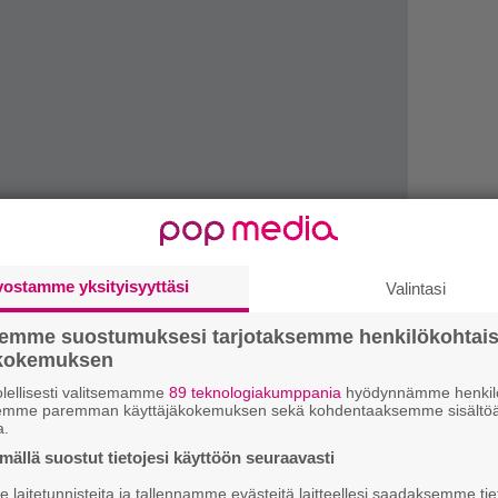
vostamme yksityisyyttäsi
Valintasi
4
semme suostumuksesi tarjotaksemme henkilökohtai
s
ökokemuksen
e
lellisesti valitsemamme
89 teknologiakumppania
hyödynnämme henkilö
o
semme paremman käyttäjäkokemuksen sekä kohdentaaksemme sisältöä
a.
H
ällä suostut tietojesi käyttöön seuraavasti
v
ja tiedät mistä kahvitauolla puhutaan! Nappaa
laitetunnisteita ja tallennamme evästeitä laitteellesi saadaksemme tie
r