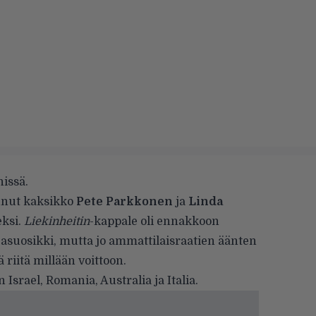
nissä.
tunut kaksikko
Pete Parkkonen
ja
Linda
eksi.
Liekinheitin
-kappale oli ennakkoon
jasuosikki, mutta jo ammattilaisraatien äänten
ä riitä millään voittoon.
Israel, Romania, Australia ja Italia.