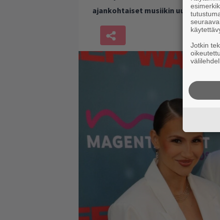
esimerkiks
ajankohtaiset musiikin uutiset ja 
tutustuma
seuraaval
käytettäv
Jotkin te
oikeutett
välilehdel