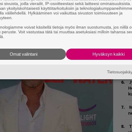
i sivuista, joilla vierailit, IP-osoitteestasi sekä laitteesi ominaisuuksista
p
puheenaiheet suoraan sähköpostiin tästä.
an yksityiskohtaisesti käyttötarkoituksiin ja teknologiakumppaneihimm
la välilehdellä. Hylkääminen voi vaikuttaa sivuston toimivuuteen ja
yyteen.
T
e
knologiamme voivat käsitellä tietoja myös ilman suostumusta, jos niillä o
u peruste. Voit vastustaa tätä tai muuttaa asetuksiasi milloin tahansa se
lä.
Y
p
N
Omat valintani
Hyväksyn kaikki
Ä
es
Tietosuojak
J
H
k
W
n
T