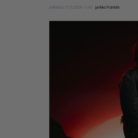
Julkaistu:
17.5.2026 11:41
Jarkko Fräntilä