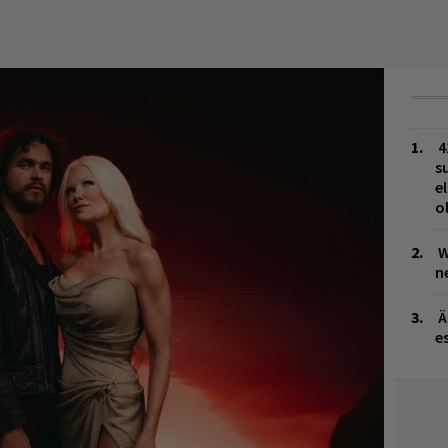
4
s
e
o
W
n
Ä
es