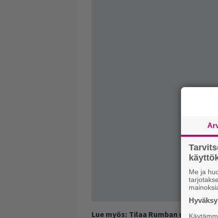
Ar
Tarvit
käytt
Me ja huo
tarjotak
mainoksi
Hyväksym
Lue myös:
Tilaa Rumban uutiskirje 
Käytämme 