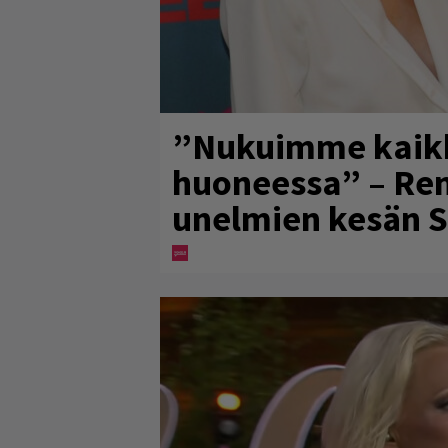
”Nukuimme kaikk
huoneessa” – Renn
unelmien kesän 