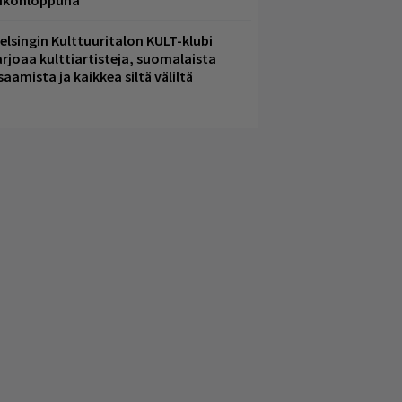
iikonloppuna
elsingin Kulttuuritalon KULT-klubi
arjoaa kulttiartisteja, suomalaista
saamista ja kaikkea siltä väliltä