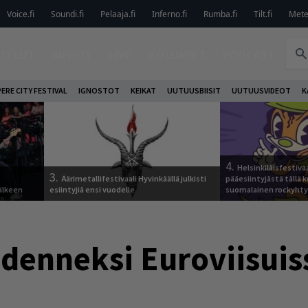
Voice.fi
Soundi.fi
Pelaaja.fi
Inferno.fi
Rumba.fi
Tilt.fi
Metel
TELUT
ARVIOT
LIVE
KOLUMNIT
PODCAST
ERE CITY FESTIVAL
IGNOSTOT
KEIKAT
UUTUUSBIISIT
UUTUUSVIDEOT
K
4.
Helsinkiläisfestiva
3.
Äärimetallifestivaali Hyvinkäällä julkisti
pääesiintyjästä tällä k
älkeen
esiintyjiä ensi vuodelle
suomalainen rockyhty
denneksi Euroviisuis