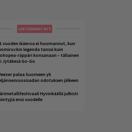
LUETUIMMAT NYT
1 vuoden ikäeroa ei huomannut, kun
uomirockin legenda tanssi kuin
lohopea-räppäri konsanaan – tällainen
li Jytäkesä Go-Go
eezer palaa Suomeen yli
eljännesvuosisadan odotuksen jälkeen
ärimetallifestivaali Hyvinkäällä julkisti
iintyjiä ensi vuodelle