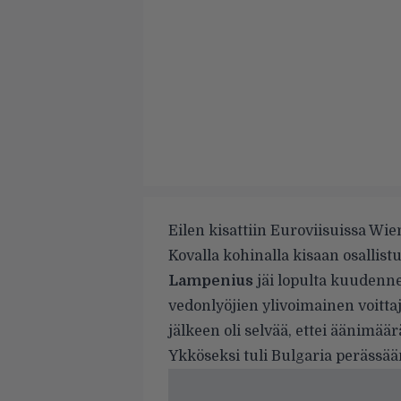
Eilen kisattiin Euroviisuissa Wie
Kovalla kohinalla kisaan osallis
Lampenius
jäi lopulta kuudenn
vedonlyöjien ylivoimainen voitta
jälkeen oli selvää, ettei äänimäär
Ykköseksi tuli Bulgaria perässään 