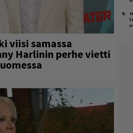
v
H
t
o
i viisi samassa
y Harlinin perhe vietti
Suomessa