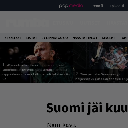
Como.fi
Episodi.fi
ETUSIVU
UUTISET
HAASTAT
STEELFEST
LISTAT
JYTÄKESÄ GO GO
HAASTATTELUT
SINGLET
TAMP
1.
41 vuoden ikäeroa ei huomannut, kun
suomirockin legenda tanssi kuin elohopea-
2.
räppäri konsanaan – tällainen oli Jytäkesä Go-
Weezer palaa Suomeen yli
Go
neljännesvuosisadan odotuksen j
Suomi jäi kuu
Näin kävi.