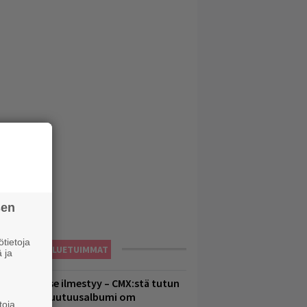
sen
tietoja
LUETUIMMAT
 ja
uomenna se ilmestyy – CMX:stä tutun
.W. Yrjänän uutuusalbumi om
toja