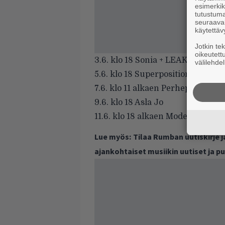
esimerkiks
tutustuma
seuraaval
käytettäv
Jotkin te
oikeutett
3.6. klo 18 Sonia + LEAK
välilehdel
5.6. klo 18 Superposition
7.6. klo 11 alkaen Perhepäivä
9.6. klo 18 Asla Jo
11.6. klo 18 alkaen Modem & Satta
Lue myös:
Tilaa Rumban uutiskirje 
ajankohtaiset musiikin uutiset ja 