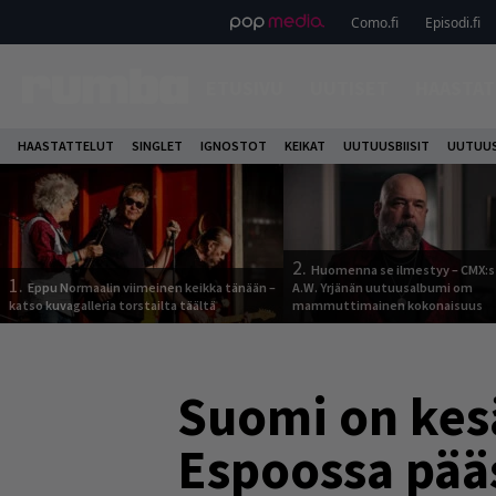
Como.fi
Episodi.fi
ETUSIVU
UUTISET
HAASTAT
HAASTATTELUT
SINGLET
IGNOSTOT
KEIKAT
UUTUUSBIISIT
UUTUUS
2.
Huomenna se ilmestyy – CMX:s
1.
Eppu Normaalin viimeinen keikka tänään –
A.W. Yrjänän uutuusalbumi om
katso kuvagalleria torstailta täältä
mammuttimainen kokonaisuus
Suomi on kes
Espoossa pää