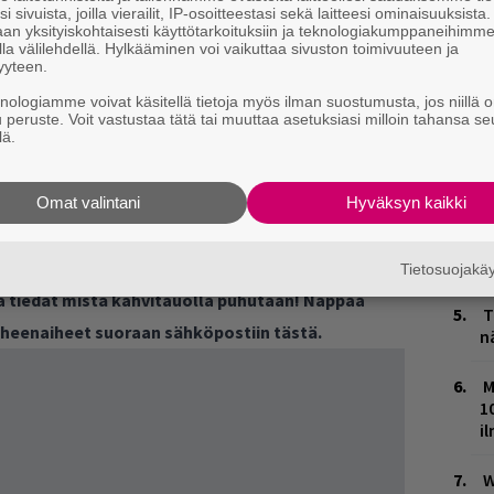
m
i sivuista, joilla vierailit, IP-osoitteestasi sekä laitteesi ominaisuuksista
an yksityiskohtaisesti käyttötarkoituksiin ja teknologiakumppaneihimm
la välilehdellä. Hylkääminen voi vaikuttaa sivuston toimivuuteen ja
L
yyteen.
P
k
knologiamme voivat käsitellä tietoja myös ilman suostumusta, jos niillä o
u peruste. Voit vastustaa tätä tai muuttaa asetuksiasi milloin tahansa se
lä.
E
–
Omat valintani
Hyväksyn kaikki
V
V
lite
m
Tietosuojak
ja tiedät mistä kahvitauolla puhutaan! Nappaa
T
puheenaiheet suoraan sähköpostiin tästä.
n
M
1
i
W