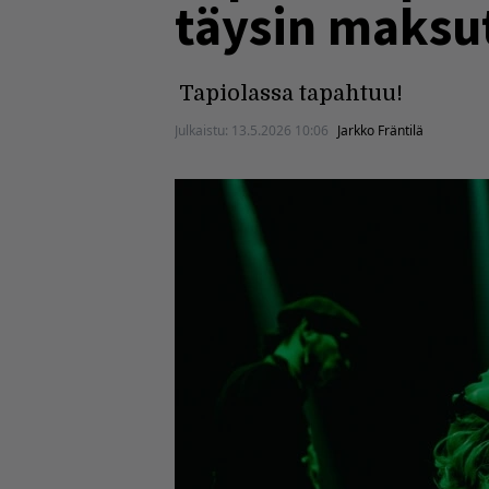
täysin maksu
Tapiolassa tapahtuu!
Julkaistu:
13.5.2026 10:06
Jarkko Fräntilä