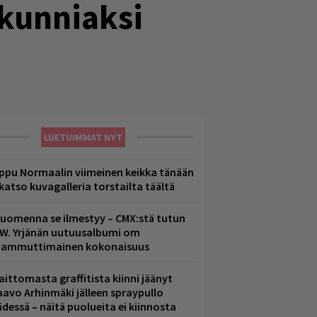
kunniaksi
LUETUIMMAT NYT
ppu Normaalin viimeinen keikka tänään
 katso kuvagalleria torstailta täältä
uomenna se ilmestyy – CMX:stä tutun
.W. Yrjänän uutuusalbumi om
ammuttimainen kokonaisuus
aittomasta graffitista kiinni jäänyt
aavo Arhinmäki jälleen spraypullo
ädessä – näitä puolueita ei kiinnosta