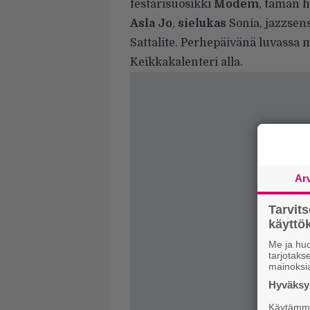
festarisuosikki
Modem
, tämän 
Asla Jo
,
sielukas
Sonia, jazzsen
Sattalite. Perhepäivänä luvassa 
Keikkakalenteri alla.
Ar
Tarvit
käytt
Me ja huo
tarjotak
mainoksi
Hyväksym
Käytämme 