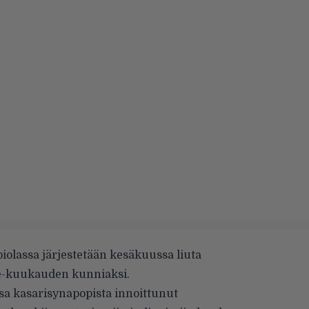
olassa järjestetään kesäkuussa liuta
de-kuukauden kunniaksi.
sa kasarisynapopista innoittunut