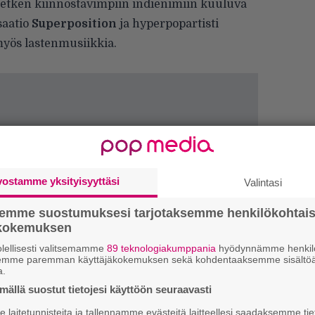
hetken kiinnostavimpiin indienimiin kuuluva
saatio
Superposition
ja hyperpopartisti
myös lastenmusiikkia.
vostamme yksityisyyttäsi
Valintasi
semme suostumuksesi tarjotaksemme henkilökohtai
ökokemuksen
lellisesti valitsemamme
89 teknologiakumppania
hyödynnämme henkilö
semme paremman käyttäjäkokemuksen sekä kohdentaaksemme sisältöä
a.
ällä suostut tietojesi käyttöön seuraavasti
H
A
laitetunnisteita ja tallennamme evästeitä laitteellesi saadaksemme tie