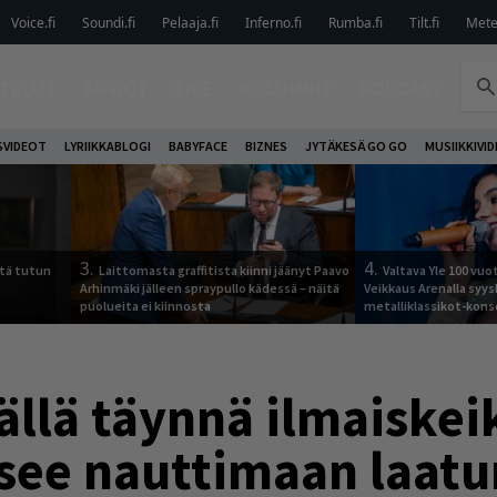
Voice.fi
Soundi.fi
Pelaaja.fi
Inferno.fi
Rumba.fi
Tilt.fi
Metel
TELUT
ARVIOT
LIVE
KOLUMNIT
PODCAST
VIDEOT
LYRIIKKABLOGI
BABYFACE
BIZNES
JYTÄKESÄ GO GO
MUSIIKKIVI
3.
4.
tä tutun
Laittomasta graffitista kiinni jäänyt Paavo
Valtava Yle 100 vu
Arhinmäki jälleen spraypullo kädessä – näitä
Veikkaus Arenalla syy
puolueita ei kiinnosta
metalliklassikot-kons
ällä täynnä ilmaiskei
see nauttimaan laatu