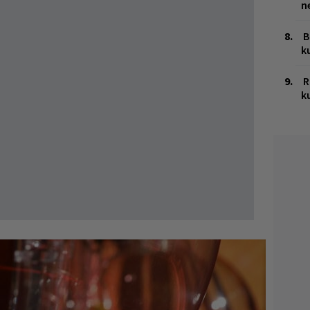
n
B
k
R
k