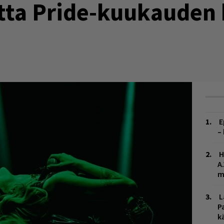
tta Pride-kuukauden 
E
–
H
A
m
L
P
k