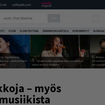
i.net
Leffatykki.com
Etsi
KIRJAUDU
DEOT
FLOW
FLOW FESTIVAL
ENNAKKOKUUNTELU
DOKUMENTIT
KUVAGAL
6.
otta -tapahtuma
Mainio 
5.
skuussa – muista myös
Tampereella sunnuntaina superpäivä –
10-vuotis
ertti
nämä artistit mukana
loistoesii
kkoja – myös
musiikista