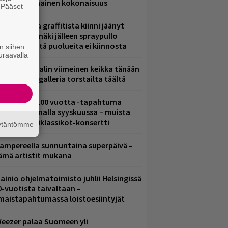
ammuttimainen kokonaisuus
. Pääset
e
aittomasta graffitista kiinni jäänyt
aavo Arhinmäki jälleen spraypullo
ädessä – näitä puolueita ei kiinnosta
n siihen
uraavalla
ppu Normaalin viimeinen keikka tänään
 katso kuvagalleria torstailta täältä
altava Yle 100 vuotta -tapahtuma
eikkaus Arenalla syyskuussa – muista
yös metalliklassikot-konsertti
äytäntömme
ampereella sunnuntaina superpäivä –
ämä artistit mukana
ainio ohjelmatoimisto juhlii Helsingissä
0-vuotista taivaltaan –
lmaistapahtumassa loistoesiintyjät
eezer palaa Suomeen yli