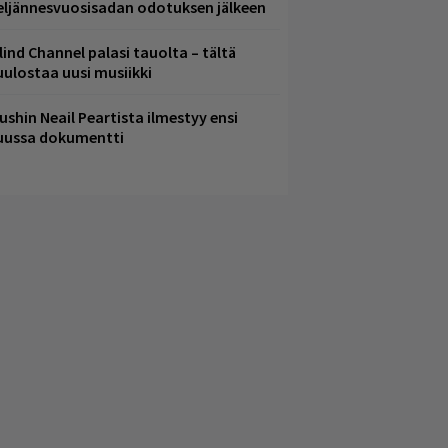
eljännesvuosisadan odotuksen jälkeen
lind Channel palasi tauolta – tältä
uulostaa uusi musiikki
ushin Neail Peartista ilmestyy ensi
uussa dokumentti