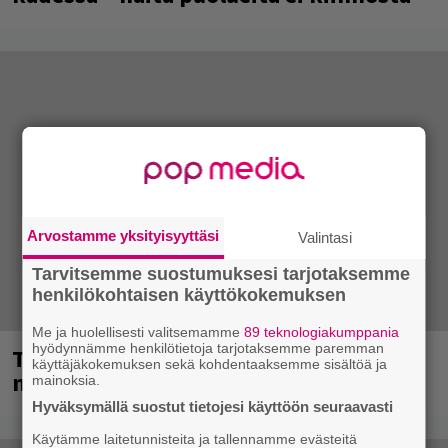
Arvostamme yksityisyyttäsi
Valintasi
Tarvitsemme suostumuksesi tarjotaksemme
henkilökohtaisen käyttökokemuksen
Me ja huolellisesti valitsemamme
89 teknologiakumppania
hyödynnämme henkilötietoja tarjotaksemme paremman
Tampereella sunnuntaina superpäivä –
käyttäjäkokemuksen sekä kohdentaaksemme sisältöä ja
nämä artistit mukana
mainoksia.
Hyväksymällä suostut tietojesi käyttöön seuraavasti
Käytämme laitetunnisteita ja tallennamme evästeitä