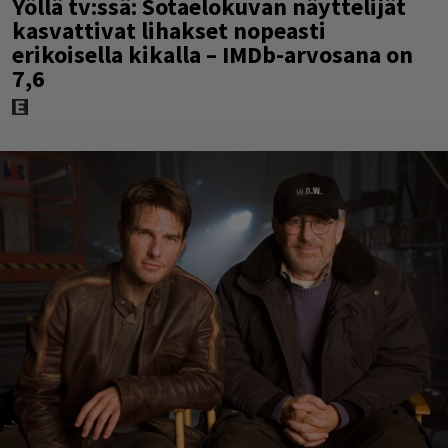
Yöllä tv:ssä: Sotaelokuvan näyttelijät
kasvattivat lihakset nopeasti
erikoisella kikalla – IMDb-arvosana on
7,6