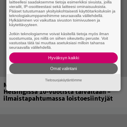
laitteellesi saadaksemme tietoja esimerkiksi sivuista, joilla
vierailit, IP-osoitteestasi sekä laitteesi ominaisuuksista.
Pääset tutustumaan yksityiskohtaisesti käyttötarkoituksiin ja
teknologiakumppaneihimme seuraavalla välilehdellä.
Hylkääminen voi vaikuttaa sivuston toimivuuteen ja
käytettävyyteen.
Jotkin teknologiamme voivat käsitellä tietoja myös ilman
suostumusta, jos niillä on siihen oikeutettu peruste. Voit
vastustaa tätä tai muuttaa asetuksiasi milloin tahansa
seuraavalla välilehdellä.
Hyväksyn kaikki
Omat valintani
Tietosuojakäytäntömme
Mainio ohjelmatoimisto juhlii
Helsingissä 10-vuotista taivaltaan –
ilmaistapahtumassa loistoesiintyjät