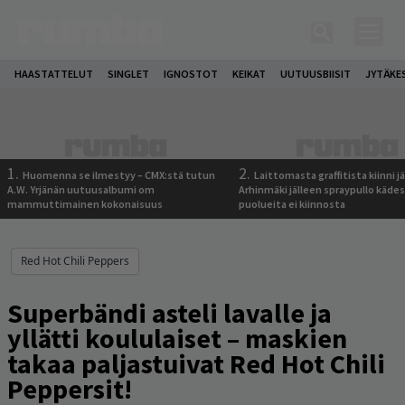
HAASTATTELUT
SINGLET
IGNOSTOT
KEIKAT
UUTUUSBIISIT
JYTÄKE
1.
2.
Huomenna se ilmestyy – CMX:stä tutun
Laittomasta graffitista kiinni 
A.W. Yrjänän uutuusalbumi om
Arhinmäki jälleen spraypullo kädes
mammuttimainen kokonaisuus
puolueita ei kiinnosta
Red Hot Chili Peppers
Superbändi asteli lavalle ja
yllätti koululaiset – maskien
takaa paljastuivat Red Hot Chili
Peppersit!