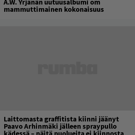
A.W. Yrjänän uutuusalbumi om
mammuttimainen kokonaisuus
Laittomasta graffitista kiinni jäänyt
Paavo Arhinmäki jälleen spraypullo
kädessä – näitä puolueita ei kiinnosta