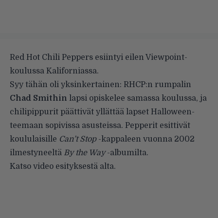
Red Hot Chili Peppers esiintyi eilen Viewpoint-
koulussa Kaliforniassa.
Syy tähän oli yksinkertainen: RHCP:n rumpalin
Chad Smithin
lapsi opiskelee samassa koulussa, ja
chilipippurit päättivät yllättää lapset Halloween-
teemaan sopivissa asusteissa. Pepperit esittivät
koululaisille
Can’t Stop
-kappaleen vuonna 2002
ilmestyneeltä
By the Way
-albumilta.
Katso video esityksestä alta.