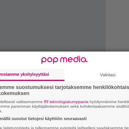
vostamme yksityisyyttäsi
Valintasi
semme suostumuksesi tarjotaksemme henkilökohtai
ökokemuksen
lellisesti valitsemamme
89 teknologiakumppania
hyödynnämme henkilö
semme paremman käyttäjäkokemuksen sekä kohdentaaksemme sisältöä
H
a.
A
ällä suostut tietojesi käyttöön seuraavasti
m
laitetunnisteita ja tallennamme evästeitä laitteellesi saadaksemme tie