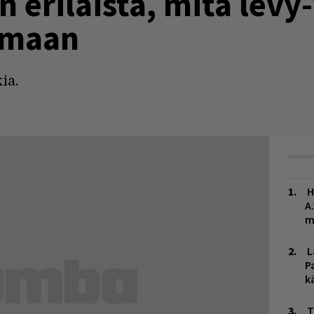
n erilaista, mitä levy
emaan
ia.
H
A
m
L
P
k
T