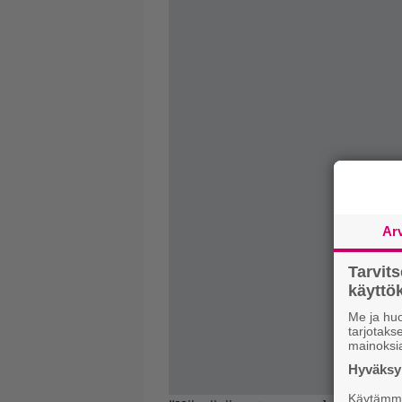
Ar
Tarvit
käytt
Me ja huo
tarjotak
mainoksi
Hyväksym
Käytämme 