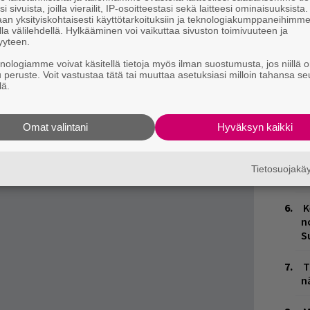
a kipuilevaa suomenkielistä konepoppia
i sivuista, joilla vierailit, IP-osoitteestasi sekä laitteesi ominaisuuksista
W
an yksityiskohtaisesti käyttötarkoituksiin ja teknologiakumppaneihimm
 yhtyeen toinen sinkkubiisi, joka pyrkii kohti
n
la välilehdellä. Hylkääminen voi vaikuttaa sivuston toimivuuteen ja
yyteen.
cordsin mustien nahkasiipien kannattelemana.
L
ersoonallinen, tummanpuhuva laulu
knologiamme voivat käsitellä tietoja myös ilman suostumusta, jos niillä o
P
u peruste. Voit vastustaa tätä tai muuttaa asetuksiasi milloin tahansa se
ottaman, rouhean, Commodore 64 -henkisesti
k
lä.
seksi ja tarttuvaksi kokonaisuudeksi.”
M
 länsi
-kappale alta.
Omat valintani
Hyväksyn kaikki
tästä
.
H
t
Tietosuojak
o
K
n
S
T
n