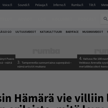
Voice.fi
Soundi.fi
Pelaaja.fi
Inferno.fi
Rumba.fi
Tilt.fi
Metel
TELUT
ARVIOT
LIVE
KOLUMNIT
PODCAST
SÄ GO GO
UUTUUSVIDEOT
KATUKULTTUURI
BABYFACE
MUSIIKKIVIDEOT
4.
jäänyt Paavo
Valtava Yle 100 vu
3.
sä – näitä
Tampereella sunnuntaina superpäivä –
Veikkaus Arenalla syy
nämä artistit mukana
metalliklassikot-kons
in Hämärä vie villiin 