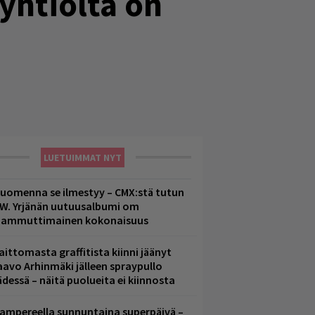
-yhtiöltä on
LUETUIMMAT NYT
uomenna se ilmestyy – CMX:stä tutun
.W. Yrjänän uutuusalbumi om
ammuttimainen kokonaisuus
aittomasta graffitista kiinni jäänyt
aavo Arhinmäki jälleen spraypullo
ädessä – näitä puolueita ei kiinnosta
ampereella sunnuntaina superpäivä –