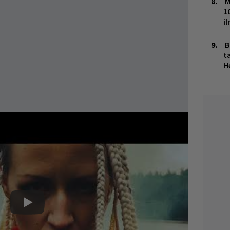
M
1
i
B
ta
H