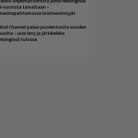
ainio ohjelmatoimisto juhlii Helsingissä
0-vuotista taivaltaan –
lmaistapahtumassa loistoesiintyjät
lind Channel palaa puolentoista vuoden
uolta – uusi levy ja jättikeikka
elsingissä tulossa