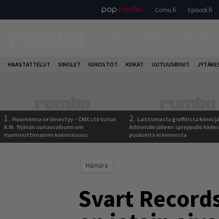
Como.fi
Episodi.fi
ETUSIVU
UUTISET
HAASTAT
HAASTATTELUT
SINGLET
IGNOSTOT
KEIKAT
UUTUUSBIISIT
JYTÄKE
1.
2.
Huomenna se ilmestyy – CMX:stä tutun
Laittomasta graffitista kiinni 
A.W. Yrjänän uutuusalbumi om
Arhinmäki jälleen spraypullo kädes
mammuttimainen kokonaisuus
puolueita ei kiinnosta
Hämärä
Svart Records