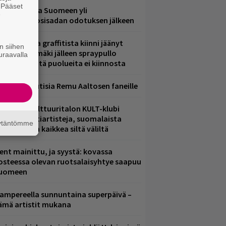
. Pääset
eezer palaa Suomeen yli
e
eljännesvuosisadan odotuksen jälkeen
aittomasta graffitista kiinni jäänyt
n siihen
aavo Arhinmäki jälleen spraypullo
uraavalla
ädessä – näitä puolueita ei kiinnosta
ainioita uutisia Remu Aaltosen faneille
elsingin Kulttuuritalon KULT-klubi
arjoaa kulttiartisteja, suomalaista
äytäntömme
saamista ja kaikkea siltä väliltä
ent mainittu, ja syystä: kovassa
osteessa olevan ruotsalaisyhtye saapuu
uomeen
ampereella sunnuntaina superpäivä –
ämä artistit mukana