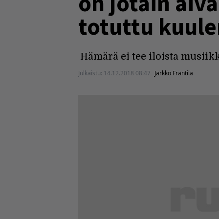
on jotain aiva
totuttu kuul
Hämärä ei tee iloista musiikk
Julkaistu:
14.12.2018 08:47
Jarkko Fräntilä