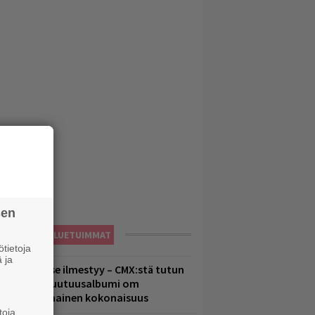
sen
LUETUIMMAT
tietoja
 ja
uomenna se ilmestyy – CMX:stä tutun
.W. Yrjänän uutuusalbumi om
ammuttimainen kokonaisuus
toja