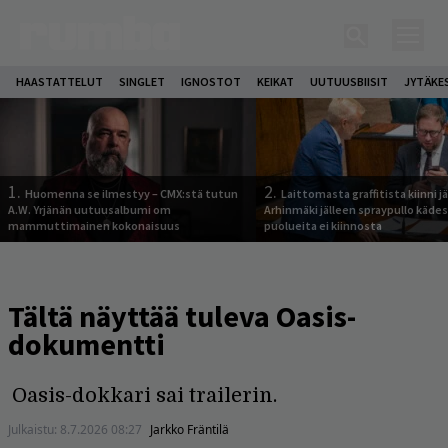
HAASTATTELUT
SINGLET
IGNOSTOT
KEIKAT
UUTUUSBIISIT
JYTÄKE
1.
2.
Huomenna se ilmestyy – CMX:stä tutun
Laittomasta graffitista kiinni 
A.W. Yrjänän uutuusalbumi om
Arhinmäki jälleen spraypullo kädes
mammuttimainen kokonaisuus
puolueita ei kiinnosta
Tältä näyttää tuleva Oasis-
dokumentti
Oasis-dokkari sai trailerin.
Julkaistu:
8.7.2026 08:27
Jarkko Fräntilä