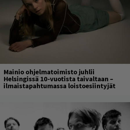
Mainio ohjelmatoimisto juhlii
Helsingissä 10-vuotista taivaltaan –
ilmaistapahtumassa loistoesiintyjät