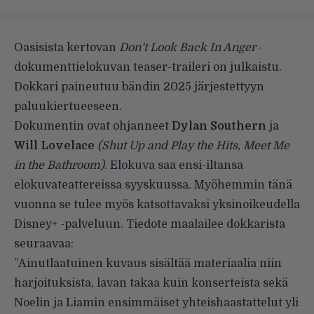
Oasisista kertovan
Don’t Look Back In Anger
-
dokumenttielokuvan teaser-traileri on julkaistu.
Dokkari paineutuu bändin 2025 järjestettyyn
paluukiertueeseen.
Dokumentin ovat ohjanneet
Dylan Southern
ja
Will Lovelace
(Shut Up and Play the Hits, Meet Me
in the Bathroom)
. Elokuva saa ensi-iltansa
elokuvateattereissa syyskuussa. Myöhemmin tänä
vuonna se tulee myös katsottavaksi yksinoikeudella
Disney+ -palveluun. Tiedote maalailee dokkarista
seuraavaa:
”Ainutlaatuinen kuvaus sisältää materiaalia niin
harjoituksista, lavan takaa kuin konserteista sekä
Noelin ja Liamin ensimmäiset yhteishaastattelut yli