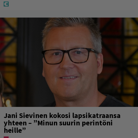
Jani Sievinen kokosi lapsikatraansa
yhteen – ”Minun suurin perintöni
heille”