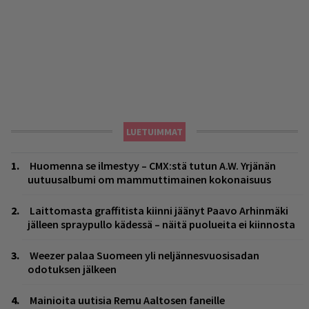
LUETUIMMAT
Huomenna se ilmestyy – CMX:stä tutun A.W. Yrjänän
uutuusalbumi om mammuttimainen kokonaisuus
Laittomasta graffitista kiinni jäänyt Paavo Arhinmäki
jälleen spraypullo kädessä – näitä puolueita ei kiinnosta
Weezer palaa Suomeen yli neljännesvuosisadan
odotuksen jälkeen
Mainioita uutisia Remu Aaltosen faneille