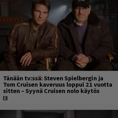
Tänään tv:ssä: Steven Spielbergin ja
Tom Cruisen kaveruus loppui 21 vuotta
sitten – Syynä Cruisen nolo käytös