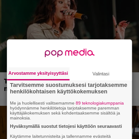
Arvostamme yksityisyyttäsi
Valintasi
Tampereella sunnuntaina superpäivä –
Tarvitsemme suostumuksesi tarjotaksemme
nämä artistit mukana
henkilökohtaisen käyttökokemuksen
Me ja huolellisesti valitsemamme
89 teknologiakumppania
hyödynnämme henkilötietoja tarjotaksemme paremman
käyttäjäkokemuksen sekä kohdentaaksemme sisältöä ja
mainoksia.
Hyväksymällä suostut tietojesi käyttöön seuraavasti
Käytämme laitetunnisteita ja tallennamme evästeitä