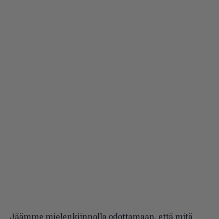
Jäämme mielenkiinnolla odottamaan, että mitä