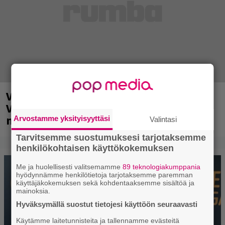
Valtava Yle 100 vuotta -tapahtuma
Veikkaus Arenalla syyskuussa – muista
myös metalliklassikot-konsertti
Arvostamme yksityisyyttäsi
Valintasi
Tarvitsemme suostumuksesi tarjotaksemme
henkilökohtaisen käyttökokemuksen
Me ja huolellisesti valitsemamme
89 teknologiakumppania
hyödynnämme henkilötietoja tarjotaksemme paremman
käyttäjäkokemuksen sekä kohdentaaksemme sisältöä ja
mainoksia.
Hyväksymällä suostut tietojesi käyttöön seuraavasti
Käytämme laitetunnisteita ja tallennamme evästeitä