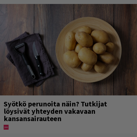
Syötkö perunoita näin? Tutkijat
löysivät yhteyden vakavaan
kansansairauteen