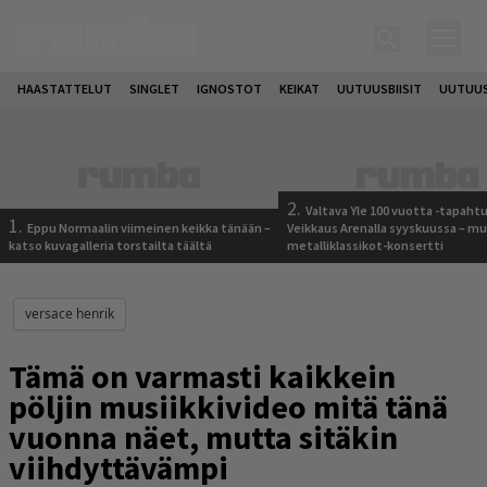
HAASTATTELUT
SINGLET
IGNOSTOT
KEIKAT
UUTUUSBIISIT
UUTUUS
2.
Valtava Yle 100 vuotta -tapah
1.
Eppu Normaalin viimeinen keikka tänään –
Veikkaus Arenalla syyskuussa – m
katso kuvagalleria torstailta täältä
metalliklassikot-konsertti
versace henrik
Tämä on varmasti kaikkein
pöljin musiikkivideo mitä tänä
vuonna näet, mutta sitäkin
viihdyttävämpi