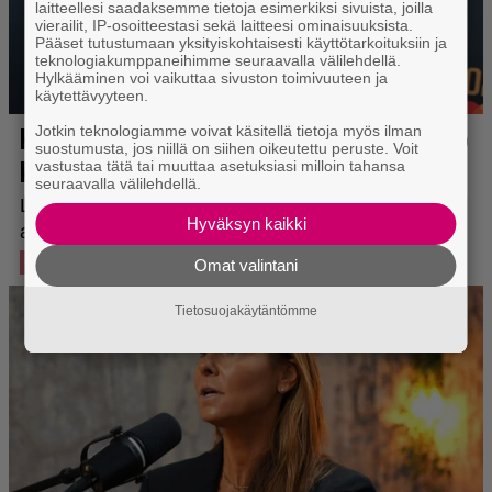
laitteellesi saadaksemme tietoja esimerkiksi sivuista, joilla
vierailit, IP-osoitteestasi sekä laitteesi ominaisuuksista.
Pääset tutustumaan yksityiskohtaisesti käyttötarkoituksiin ja
teknologiakumppaneihimme seuraavalla välilehdellä.
Hylkääminen voi vaikuttaa sivuston toimivuuteen ja
käytettävyyteen.
Jotkin teknologiamme voivat käsitellä tietoja myös ilman
suostumusta, jos niillä on siihen oikeutettu peruste. Voit
vastustaa tätä tai muuttaa asetuksiasi milloin tahansa
seuraavalla välilehdellä.
Hyväksyn kaikki
Omat valintani
Tietosuojakäytäntömme