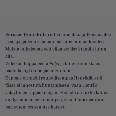
Versace Henrikillä
riittää musiikkia julkaistavaksi
ja siispä jälleen saadaan taas uusi musiikkivideo.
Muista julkaisusta voit vilkaista lisää tämän jutun
alta.
Video on kappaleesta
Pöljä
ja kuten nimestä voi
päätellä, nyt on pöljää meininkiä.
Kappale on sikäli rauhallisempaa Henrikiä, että
tässä ei innostuta huutamiseen, vaan Henrik
väläyttelee räppiskillejään. Videota on turha lähteä
analysoimaan sen enempää, vaan tämä avautuu
parhaiten, jos sen itse katsoo.