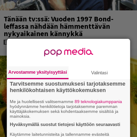
Tänään tv:ssä: Vuoden 1997 Bond-
leffassa nähdään hämmenttävän
nykyaikainen kännykkä
Arvostamme yksityisyyttäsi
Valintasi
Tarvitsemme suostumuksesi tarjotaksemme
henkilökohtaisen käyttökokemuksen
Me ja huolellisesti valitsemamme
89 teknologiakumppania
hyödynnämme henkilötietoja tarjotaksemme paremman
käyttäjäkokemuksen sekä kohdentaaksemme sisältöä ja
mainoksia.
Hyväksymällä suostut tietojesi käyttöön seuraavasti
Käytämme laitetunnisteita ja tallennamme evästeitä