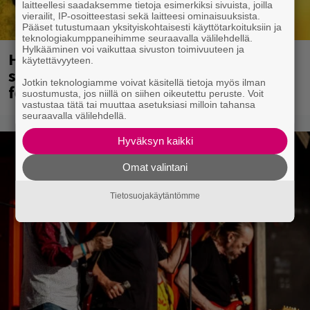
laitteellesi saadaksemme tietoja esimerkiksi sivuista, joilla
vierailit, IP-osoitteestasi sekä laitteesi ominaisuuksista.
Pääset tutustumaan yksityiskohtaisesti käyttötarkoituksiin ja
teknologiakumppaneihimme seuraavalla välilehdellä.
Hylkääminen voi vaikuttaa sivuston toimivuuteen ja
Hellsinki Metal Festival oli menestys –
käytettävyyteen.
syksyllä luvassa risteily, ensi vuoden
Jotkin teknologiamme voivat käsitellä tietoja myös ilman
festarien ajankohta selvillä
suostumusta, jos niillä on siihen oikeutettu peruste. Voit
vastustaa tätä tai muuttaa asetuksiasi milloin tahansa
seuraavalla välilehdellä.
Hyväksyn kaikki
Omat valintani
Tietosuojakäytäntömme