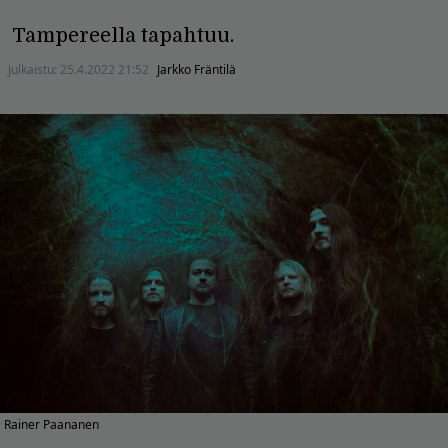
Tampereella tapahtuu.
Julkaistu:
25.4.2022 21:52
Jarkko Fräntilä
Rainer Paananen