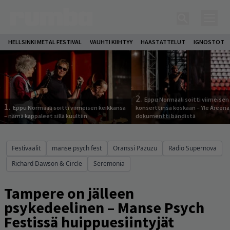
HELLSINKI METAL FESTIVAL
VAUHTI KIIHTYY
HAASTATTELUT
IGNOSTOT
2.
Eppu Normaali soitti viimeisen
1.
Eppu Normaali soitti viimeisen keikkansa
konserttinsa koskaan – Yle Areena
– nämä kappaleet sillä kuultiin
dokumentti bändistä
Festivaalit
manse psych fest
Oranssi Pazuzu
Radio Supernova
Richard Dawson & Circle
Seremonia
Tampere on jälleen
psykedeelinen – Manse Psych
Festissä huippuesiintyjät