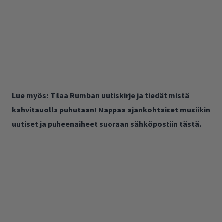
Lue myös:
Tilaa Rumban uutiskirje ja tiedät mistä
kahvitauolla puhutaan! Nappaa ajankohtaiset musiikin
uutiset ja puheenaiheet suoraan sähköpostiin tästä.