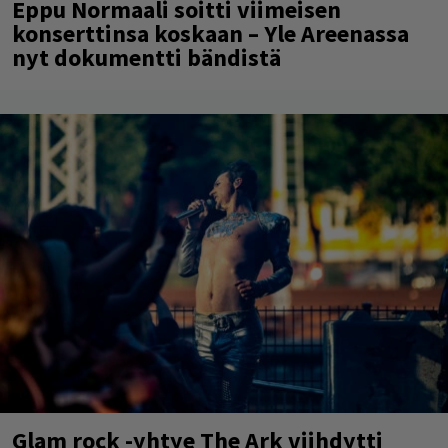
Eppu Normaali soitti viimeisen
konserttinsa koskaan – Yle Areenassa
nyt dokumentti bändistä
Glam rock -yhtye The Ark viihdytti