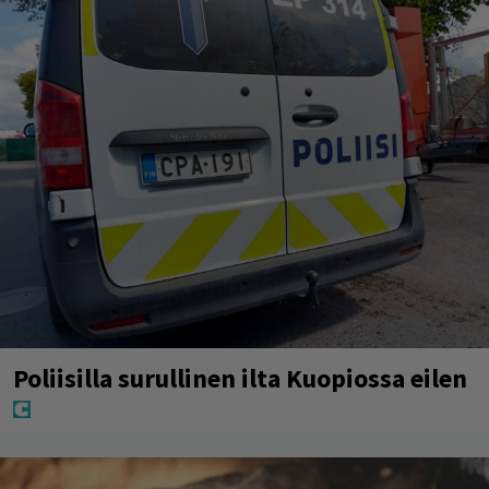
Poliisilla surullinen ilta Kuopiossa eilen