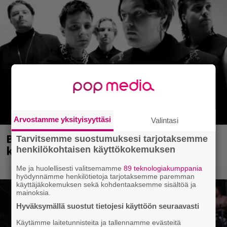
Arvostamme yksityisyyttäsi
Valintasi
Blind Channel palasi tauolta – tältä
Tarvitsemme suostumuksesi tarjotaksemme
kuulostaa uusi musiikki
henkilökohtaisen käyttökokemuksen
Me ja huolellisesti valitsemamme
89 teknologiakumppania
hyödynnämme henkilötietoja tarjotaksemme paremman
käyttäjäkokemuksen sekä kohdentaaksemme sisältöä ja
mainoksia.
Hyväksymällä suostut tietojesi käyttöön seuraavasti
Käytämme laitetunnisteita ja tallennamme evästeitä