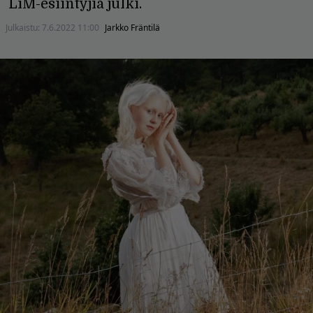
LiM-esiintyjiä julki.
Julkaistu:
7.6.2022 11:00
Jarkko Fräntilä