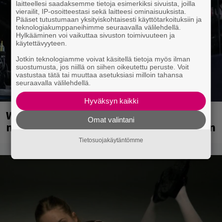
laitteellesi saadaksemme tietoja esimerkiksi sivuista, joilla
vierailit, IP-osoitteestasi sekä laitteesi ominaisuuksista.
Pääset tutustumaan yksityiskohtaisesti käyttötarkoituksiin ja
teknologiakumppaneihimme seuraavalla välilehdellä.
Hylkääminen voi vaikuttaa sivuston toimivuuteen ja
käytettävyyteen.
Jotkin teknologiamme voivat käsitellä tietoja myös ilman
suostumusta, jos niillä on siihen oikeutettu peruste. Voit
vastustaa tätä tai muuttaa asetuksiasi milloin tahansa
seuraavalla välilehdellä.
Hyväksyn kaikki
Weezer palaa Suomeen yli
Omat valintani
neljännesvuosisadan odotuksen jälkeen
Tietosuojakäytäntömme