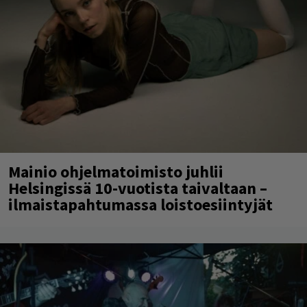
Mainio ohjelmatoimisto juhlii
Helsingissä 10-vuotista taivaltaan –
ilmaistapahtumassa loistoesiintyjät