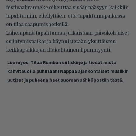
festivaaliranneke oikeuttaa sisäänpääsyyn kaikkiin
tapahtumiin, edellyttäen, että tapahtumapaikassa
on tilaa saapumishetkellä.
Lähempänä tapahtumaa julkaistaan päiväkohtaiset
esiintymispaikat ja käynnistetään yksittäisten
keikkapaikkojen iltakohtainen lipunmyynti.
Lue myös:
Tilaa Rumban uutiskirje ja tiedät mistä
kahvitauolla puhutaan! Nappaa ajankohtaiset musiikin
uutiset ja puheenaiheet suoraan sähköpostiin tästä.