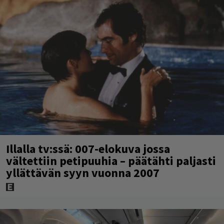
Illalla tv:ssä: 007-elokuva jossa
vältettiin petipuuhia – päätähti paljasti
yllättävän syyn vuonna 2007