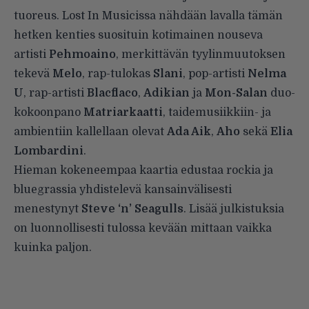
tuoreus. Lost In Musicissa nähdään lavalla tämän
hetken kenties suosituin kotimainen nouseva
artisti
Pehmoaino
, merkittävän tyylinmuutoksen
tekevä
Melo
, rap-tulokas
Slani
, pop-artisti
Nelma
U
, rap-artisti
Blacflaco
,
Adikian
ja
Mon-Salan
duo-
kokoonpano
Matriarkaatti
, taidemusiikkiin- ja
ambientiin kallellaan olevat
Ada Aik
,
Aho
sekä
Elia
Lombardini
.
Hieman kokeneempaa kaartia edustaa rockia ja
bluegrassia yhdistelevä kansainvälisesti
menestynyt
Steve ‘n’ Seagulls
. Lisää julkistuksia
on luonnollisesti tulossa kevään mittaan vaikka
kuinka paljon.