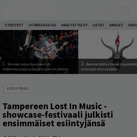
STEELFEST
JYTÄKESÄ GO GO
HAASTATTELUT
LISTAT
SINGLET
IGN
1.
2.
Weezer palaa Suomeen yli
Äärimetallifestivaali Hyvinkäällä
neljännesvuosisadan odotuksen jälkeen
esiintyjiä ensi vuodelle
Lost in Music
Tampereen Lost In Music -
showcase-festivaali julkisti
ensimmäiset esiintyjänsä