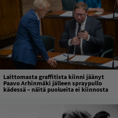
Laittomasta graffitista kiinni jäänyt
Paavo Arhinmäki jälleen spraypullo
kädessä – näitä puolueita ei kiinnosta