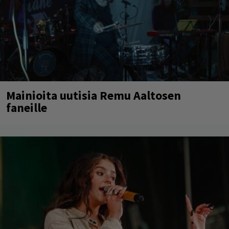
Mainioita uutisia Remu Aaltosen
faneille