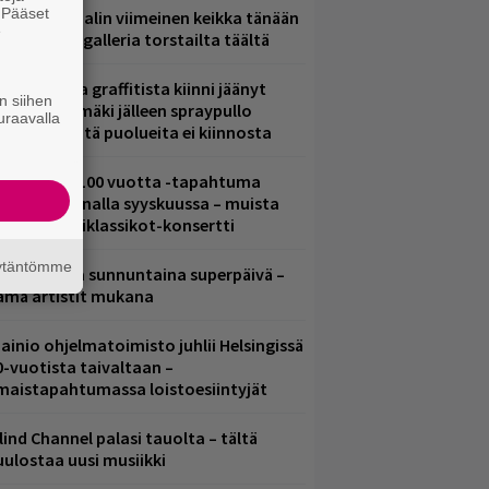
. Pääset
ppu Normaalin viimeinen keikka tänään
e
 katso kuvagalleria torstailta täältä
aittomasta graffitista kiinni jäänyt
n siihen
aavo Arhinmäki jälleen spraypullo
uraavalla
ädessä – näitä puolueita ei kiinnosta
altava Yle 100 vuotta -tapahtuma
eikkaus Arenalla syyskuussa – muista
yös metalliklassikot-konsertti
äytäntömme
ampereella sunnuntaina superpäivä –
ämä artistit mukana
ainio ohjelmatoimisto juhlii Helsingissä
0-vuotista taivaltaan –
lmaistapahtumassa loistoesiintyjät
lind Channel palasi tauolta – tältä
uulostaa uusi musiikki