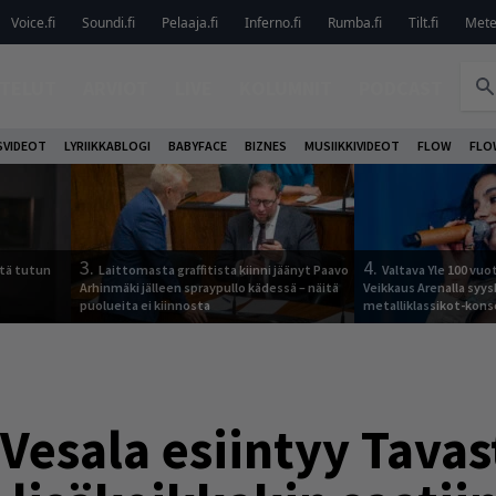
Voice.fi
Soundi.fi
Pelaaja.fi
Inferno.fi
Rumba.fi
Tilt.fi
Metel
TELUT
ARVIOT
LIVE
KOLUMNIT
PODCAST
VIDEOT
LYRIIKKABLOGI
BABYFACE
BIZNES
MUSIIKKIVIDEOT
FLOW
FLO
3.
4.
tä tutun
Laittomasta graffitista kiinni jäänyt Paavo
Valtava Yle 100 vu
Arhinmäki jälleen spraypullo kädessä – näitä
Veikkaus Arenalla syy
puolueita ei kiinnosta
metalliklassikot-kons
Vesala esiintyy Tavas