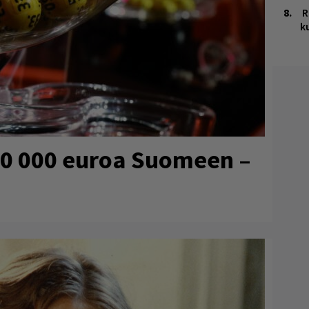
R
k
80 000 euroa Suomeen –