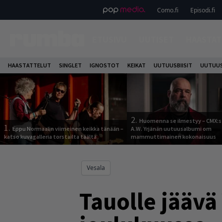
Como.fi
Episodi.fi
ETUSIVU
UUTISET
HAASTAT
HAASTATTELUT
SINGLET
IGNOSTOT
KEIKAT
UUTUUSBIISIT
UUTUUS
2.
Huomenna se ilmestyy – CMX:s
1.
Eppu Normaalin viimeinen keikka tänään –
A.W. Yrjänän uutuusalbumi om
katso kuvagalleria torstailta täältä
mammuttimainen kokonaisuus
Vesala
Tauolle jäävä 