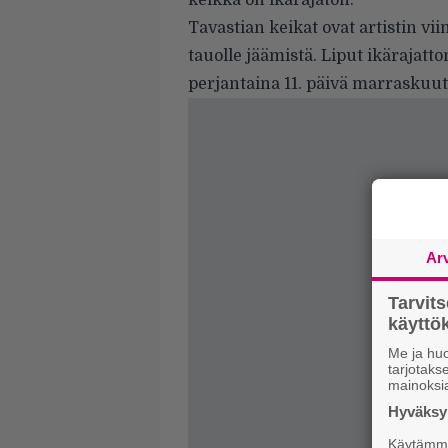
keikka on ikärajaton.
Tavastian keikat ovat artistin vi
tauolle jäämistä. Liput ikärajat
perjantaina 11. päivä marraskuut
Ar
Tarvit
käytt
Me ja huo
tarjotak
mainoksi
Hyväksym
Käytämme 