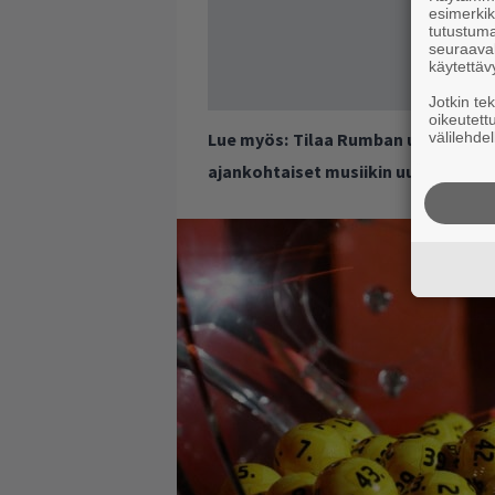
esimerkiks
tutustuma
seuraaval
käytettäv
Jotkin te
oikeutett
Lue myös:
Tilaa Rumban uutiskirje 
välilehdel
ajankohtaiset musiikin uutiset ja 