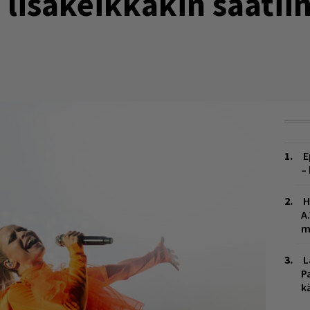
 lisäkeikkakin saatii
E
–
H
A
m
L
P
k