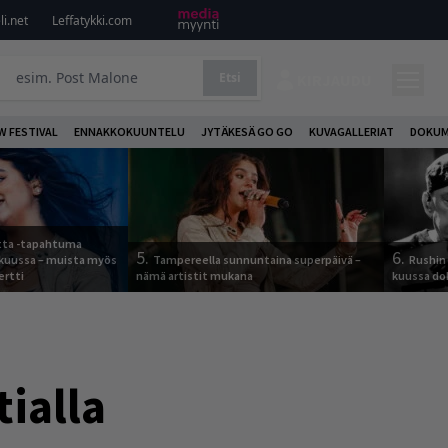
i.net
Leffatykki.com
Etsi
KIRJAUDU
W FESTIVAL
ENNAKKOKUUNTELU
JYTÄKESÄ GO GO
KUVAGALLERIAT
DOKUM
otta -tapahtuma
5.
6.
skuussa – muista myös
Tampereella sunnuntaina superpäivä –
Rushin 
ertti
nämä artistit mukana
kuussa d
tialla