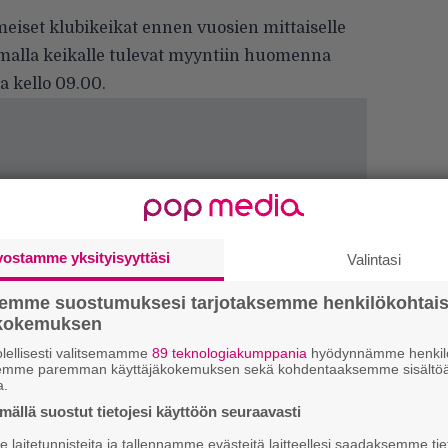
imeiset klubikeikat ennen vuosien mittaiselle
tomalla keikalle tulevat myyntiin huomenna
a kello 09.00.
vostamme yksityisyyttäsi
Valintasi
semme suostumuksesi tarjotaksemme henkilökohtai
ökokemuksen
lellisesti valitsemamme
89 teknologiakumppania
hyödynnämme henkilö
semme paremman käyttäjäkokemuksen sekä kohdentaaksemme sisältöä
H
a.
A
ällä suostut tietojesi käyttöön seuraavasti
m
laitetunnisteita ja tallennamme evästeitä laitteellesi saadaksemme tie