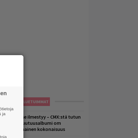
sen
LUETUIMMAT
tietoja
 ja
uomenna se ilmestyy – CMX:stä tutun
.W. Yrjänän uutuusalbumi om
ammuttimainen kokonaisuus
toja