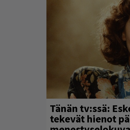
Tänän tv:ssä: Esk
tekevät hienot p
menestyselokuva