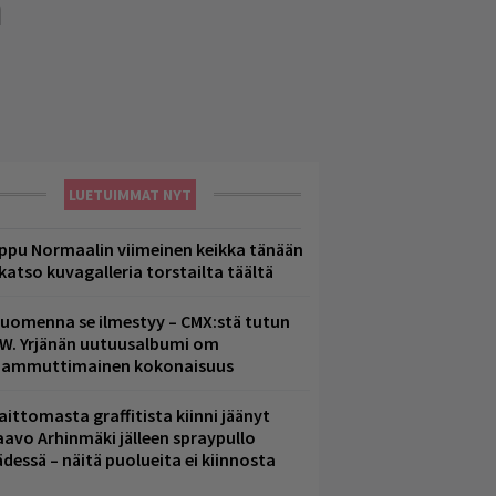
n
LUETUIMMAT NYT
ppu Normaalin viimeinen keikka tänään
 katso kuvagalleria torstailta täältä
uomenna se ilmestyy – CMX:stä tutun
.W. Yrjänän uutuusalbumi om
ammuttimainen kokonaisuus
aittomasta graffitista kiinni jäänyt
aavo Arhinmäki jälleen spraypullo
ädessä – näitä puolueita ei kiinnosta