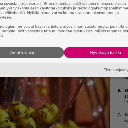
i sivuista, joilla vierailit, IP-osoitteestasi sekä laitteesi ominaisuuksista
E
an yksityiskohtaisesti käyttötarkoituksiin ja teknologiakumppaneihimm
–
la välilehdellä. Hylkääminen voi vaikuttaa sivuston toimivuuteen ja
yyteen.
L
knologiamme voivat käsitellä tietoja myös ilman suostumusta, jos niillä o
P
u peruste. Voit vastustaa tätä tai muuttaa asetuksiasi milloin tahansa se
k
ja tiedät mistä kahvitauolla puhutaan! Nappaa
lä.
puheenaiheet suoraan sähköpostiin tästä.
V
Omat valintani
Hyväksyn kaikki
V
m
Tietosuojak
T
n
M
1
i
B
k