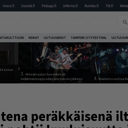
Voice.fi
Soundi.fi
Pelaaja.fi
Inferno.fi
Rumba.fi
Tilt.fi
Metel
TELUT
ARVIOT
LIVE
KOLUMNIT
PODCAST
ATUKULTTUURI
KEIKAT
UUTUUSBIISIT
TAMPERE CITY FESTIVAL
UUTUUSVI
tä tutun
3.
Weezer palaa Suomeen yli
4.
neljännesvuosisadan odotuksen jälkeen
Mainioita uutisia 
htena peräkkäisenä il