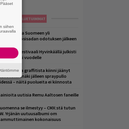
. Pääset
e
LUETUIMMAT
n siihen
uraavalla
eezer palaa Suomeen yli
eljännesvuosisadan odotuksen jälkeen
ärimetallifestivaali Hyvinkäällä julkisti
iintyjiä ensi vuodelle
aittomasta graffitista kiinni jäänyt
äytäntömme
aavo Arhinmäki jälleen spraypullo
ädessä – näitä puolueita ei kiinnosta
ainioita uutisia Remu Aaltosen faneille
uomenna se ilmestyy – CMX:stä tutun
.W. Yrjänän uutuusalbumi om
ammuttimainen kokonaisuus