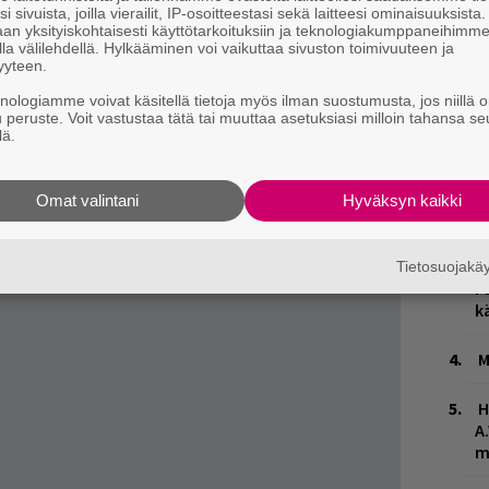
i sivuista, joilla vierailit, IP-osoitteestasi sekä laitteesi ominaisuuksista
elle.
an yksityiskohtaisesti käyttötarkoituksiin ja teknologiakumppaneihimm
la välilehdellä. Hylkääminen voi vaikuttaa sivuston toimivuuteen ja
yyteen.
knologiamme voivat käsitellä tietoja myös ilman suostumusta, jos niillä o
u peruste. Voit vastustaa tätä tai muuttaa asetuksiasi milloin tahansa se
W
lä.
n
Ä
Omat valintani
Hyväksyn kaikki
es
L
Tietosuojak
P
k
M
H
A
m