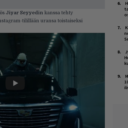
H
t
yös
Jiyar Seyyedin
kanssa tehty
o
nstagram-tilillään uransa toistaiseksi
K
n
S
J
H
k
M
1
i