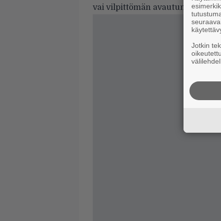
esimerkiks
vai vilpittömän avautumisen puol
tutustuma
seuraaval
käytettäv
Jotkin te
oikeutett
välilehdel