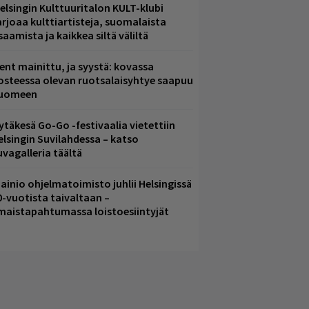
elsingin Kulttuuritalon KULT-klubi
arjoaa kulttiartisteja, suomalaista
saamista ja kaikkea siltä väliltä
ent mainittu, ja syystä: kovassa
osteessa olevan ruotsalaisyhtye saapuu
uomeen
ytäkesä Go-Go -festivaalia vietettiin
elsingin Suvilahdessa – katso
uvagalleria täältä
ainio ohjelmatoimisto juhlii Helsingissä
0-vuotista taivaltaan –
lmaistapahtumassa loistoesiintyjät