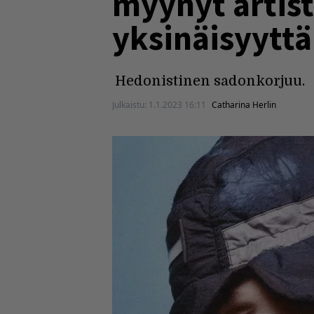
myynyt artist
yksinäisyyttä
Hedonistinen sadonkorjuu.
Julkaistu:
1.1.2023 16:11
Catharina Herlin