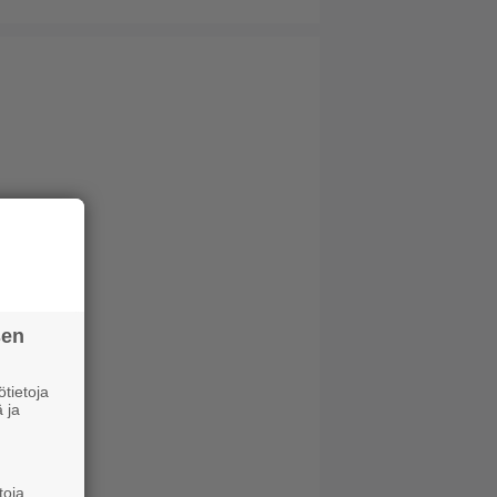
sen
tietoja
 ja
toja