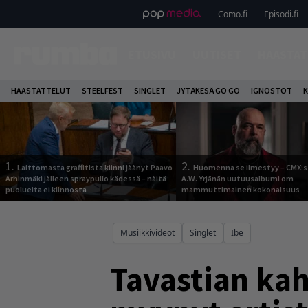
Como.fi
Episodi.fi
ETUSIVU
UUTISET
HAASTAT
HAASTATTELUT
STEELFEST
SINGLET
JYTÄKESÄ GO GO
IGNOSTOT
K
1.
2.
Laittomasta graffitista kiinni jäänyt Paavo
Huomenna se ilmestyy – CMX:s
Arhinmäki jälleen spraypullo kädessä – näitä
A.W. Yrjänän uutuusalbumi om
puolueita ei kiinnosta
mammuttimainen kokonaisuus
Musiikkivideot
Singlet
Ibe
Tavastian ka