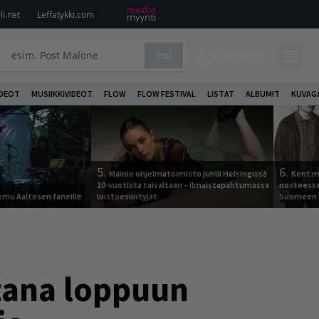
i.net
Leffatykki.com
Etsi
KIRJAUDU
DEOT
MUSIIKKIVIDEOT
FLOW
FLOW FESTIVAL
LISTAT
ALBUMIT
KUVAG
5.
6.
Mainio ohjelmatoimisto juhlii Helsingissä
Kent ma
10-vuotista taivaltaan – ilmaistapahtumassa
nosteessa
Remu Aaltosen faneille
loistoesiintyjät
Suomeen
tana loppuun