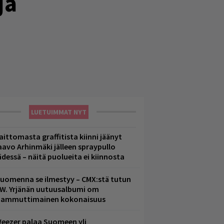
ja
LUETUIMMAT NYT
aittomasta graffitista kiinni jäänyt
aavo Arhinmäki jälleen spraypullo
ädessä – näitä puolueita ei kiinnosta
uomenna se ilmestyy – CMX:stä tutun
.W. Yrjänän uutuusalbumi om
ammuttimainen kokonaisuus
eezer palaa Suomeen yli