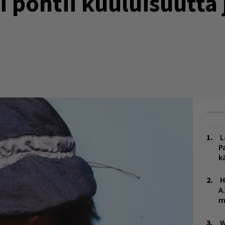
i pohtii kuuluisuutta 
L
P
k
H
A
m
W