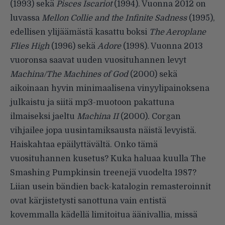
(1993) sekä
Pisces Iscariot
(1994). Vuonna 2012 on
luvassa
Mellon Collie and the Infinite Sadness
(1995),
edellisen ylijäämästä kasattu boksi
The Aeroplane
Flies High
(1996) sekä
Adore
(1998). Vuonna 2013
vuoronsa saavat uuden vuosituhannen levyt
Machina/The Machines of God
(2000) sekä
aikoinaan hyvin minimaalisena vinyylipainoksena
julkaistu ja siitä mp3-muotoon pakattuna
ilmaiseksi jaeltu
Machina II
(2000). Corgan
vihjailee jopa uusintamiksausta näistä levyistä.
Haiskahtaa epäilyttävältä. Onko tämä
vuosituhannen kusetus? Kuka haluaa kuulla The
Smashing Pumpkinsin treenejä vuodelta 1987?
Liian usein bändien back-katalogin remasteroinnit
ovat kärjistetysti sanottuna vain entistä
kovemmalla kädellä limitoitua äänivallia, missä