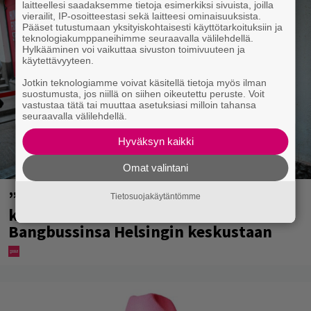
laitteellesi saadaksemme tietoja esimerkiksi sivuista, joilla
vierailit, IP-osoitteestasi sekä laitteesi ominaisuuksista.
Pääset tutustumaan yksityiskohtaisesti käyttötarkoituksiin ja
teknologiakumppaneihimme seuraavalla välilehdellä.
Hylkääminen voi vaikuttaa sivuston toimivuuteen ja
käytettävyyteen.
Jotkin teknologiamme voivat käsitellä tietoja myös ilman
suostumusta, jos niillä on siihen oikeutettu peruste. Voit
vastustaa tätä tai muuttaa asetuksiasi milloin tahansa
seuraavalla välilehdellä.
Hyväksyn kaikki
Omat valintani
”Mitä isompi vehje, sen paremmin
Tietosuojakäytäntömme
kulkee” – Susanna Penttilä suuntasi
Bangbussinsa Helsingin keskustaan