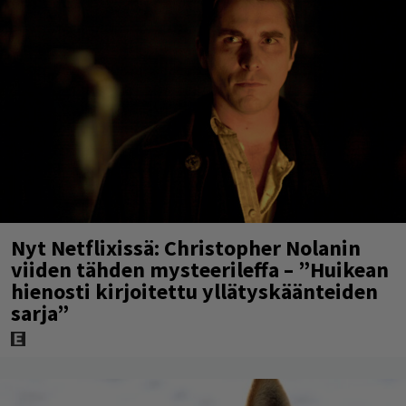
Nyt Netflixissä: Christopher Nolanin
viiden tähden mysteerileffa – ”Huikean
hienosti kirjoitettu yllätyskäänteiden
sarja”