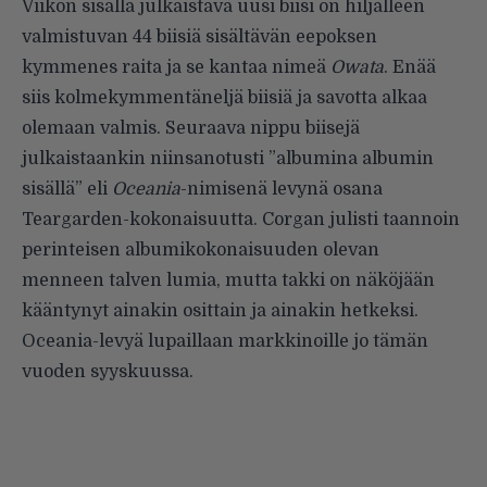
Viikon sisällä julkaistava uusi biisi on hiljalleen
valmistuvan 44 biisiä sisältävän eepoksen
kymmenes raita ja se kantaa nimeä
Owata
. Enää
siis kolmekymmentäneljä biisiä ja savotta alkaa
olemaan valmis. Seuraava nippu biisejä
julkaistaankin niinsanotusti ”albumina albumin
sisällä” eli
Oceania
-nimisenä levynä osana
Teargarden-kokonaisuutta. Corgan julisti taannoin
perinteisen albumikokonaisuuden olevan
menneen talven lumia, mutta takki on näköjään
kääntynyt ainakin osittain ja ainakin hetkeksi.
Oceania-levyä lupaillaan markkinoille jo tämän
vuoden syyskuussa.