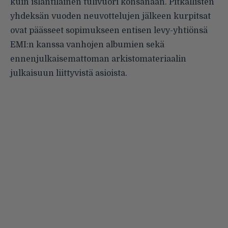
kuin islantilainen tulivuori konsanaan. Pitkällisten
yhdeksän vuoden neuvottelujen jälkeen kurpitsat
ovat päässeet sopimukseen entisen levy-yhtiönsä
EMI:n kanssa vanhojen albumien sekä
ennenjulkaisemattoman arkistomateriaalin
julkaisuun liittyvistä asioista.