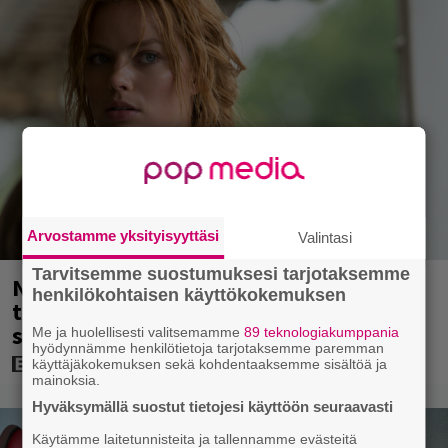
Arvostamme yksityisyyttäsi
Valintasi
Tarvitsemme suostumuksesi tarjotaksemme
Nyt Netflixissä: 180 miljoonan
henkilökohtaisen käyttökokemuksen
toimintaseikkailu – Margot Robbie vei
seksikohtauksen liian pitkälle
Me ja huolellisesti valitsemamme
89 teknologiakumppania
hyödynnämme henkilötietoja tarjotaksemme paremman
käyttäjäkokemuksen sekä kohdentaaksemme sisältöä ja
mainoksia.
Hyväksymällä suostut tietojesi käyttöön seuraavasti
Käytämme laitetunnisteita ja tallennamme evästeitä