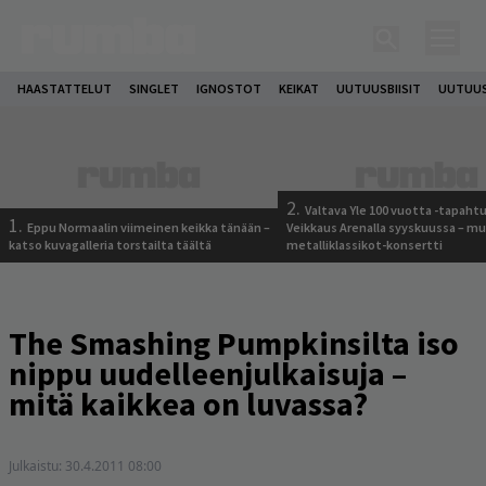
HAASTATTELUT
SINGLET
IGNOSTOT
KEIKAT
UUTUUSBIISIT
UUTUUS
2.
Valtava Yle 100 vuotta -tapah
1.
Eppu Normaalin viimeinen keikka tänään –
Veikkaus Arenalla syyskuussa – m
katso kuvagalleria torstailta täältä
metalliklassikot-konsertti
The Smashing Pumpkinsilta iso
nippu uudelleenjulkaisuja –
mitä kaikkea on luvassa?
Julkaistu:
30.4.2011 08:00