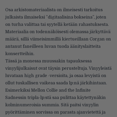
Osa arkistomateriaalista on ilmeisesti tarkoitus
julkaista ilmaiseksi ”digitaalisina bokseina”, joten
on turha valittaa tai syytellä ketään rahastuksesta.
Materiaalia on todennäköisesti olemassa järkyttävä
määrä, sillä viimeisimmillä kiertueillaan Corgan on
antanut faneilleen luvan tuoda äänityslaitteita
konsertteihin.
Tässä ja monessa muussakin tapauksessa
vinyylijulkaisut ovat täysin perusteltuja. Vinyyleistä
luvataan high grade -versioita, ja osaa levyistä on
ollut tuskallisen vaikeaa saada lp:nä järkihintaan.
Esimerkiksi Mellon Collie and the Infinite
Sadnessin tripla-lp:stä saa pulittaa käytettynäkin
kolminumeroisia summia. Sitä paitsi vinyylin
pyörittäminen sorvissa on parasta ajanvietettä ja