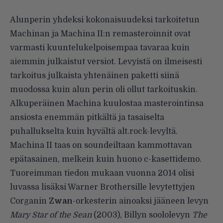
Alunperin yhdeksi kokonaisuudeksi tarkoitetun
Machinan ja Machina II:n remasteroinnit ovat
varmasti kuuntelukelpoisempaa tavaraa kuin
aiemmin julkaistut versiot. Levyistä on ilmeisesti
tarkoitus julkaista yhtenäinen paketti siinä
muodossa kuin alun perin oli ollut tarkoituskin.
Alkuperäinen Machina kuulostaa masterointinsa
ansiosta enemmän pitkältä ja tasaiselta
puhallukselta kuin hyvältä alt.rock-levyltä.
Machina II taas on soundeiltaan kammottavan
epätasainen, melkein kuin huono c-kasettidemo.
Tuoreimman tiedon mukaan vuonna 2014 olisi
luvassa lisäksi Warner Brothersille levytettyjen
Corganin
Zwan
-orkesterin ainoaksi jääneen levyn
Mary Star of the Sean
(2003), Billyn soololevyn
The