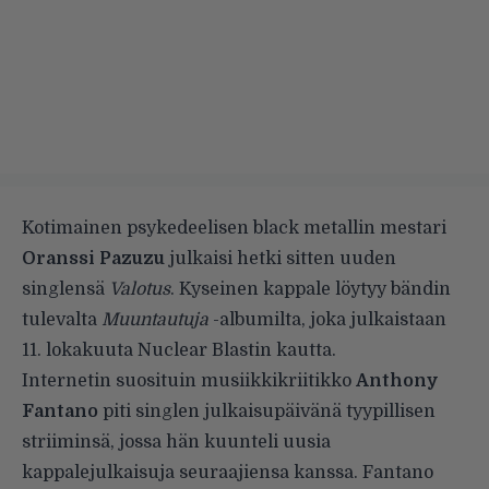
Kotimainen psykedeelisen black metallin mestari
Oranssi
Pazuzu
julkaisi hetki sitten uuden
singlensä
Valotus
. Kyseinen kappale löytyy bändin
tulevalta
Muuntautuja
-albumilta, joka julkaistaan
11. lokakuuta Nuclear Blastin kautta.
Internetin suosituin musiikkikriitikko
Anthony
Fantano
piti singlen julkaisupäivänä tyypillisen
striiminsä, jossa hän kuunteli uusia
kappalejulkaisuja seuraajiensa kanssa. Fantano