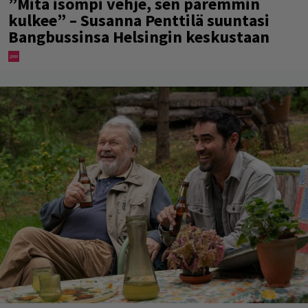
”Mitä isompi vehje, sen paremmin
kulkee” – Susanna Penttilä suuntasi
Bangbussinsa Helsingin keskustaan