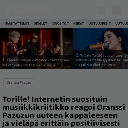
HAASTATTELUT
SINGLET
IGNOSTOT
KEIKAT
UUTUUSBIISIT
UUTUUS
2.
Valtava Yle 100 vuotta -tapah
1.
Eppu Normaalin viimeinen keikka tänään –
Veikkaus Arenalla syyskuussa – m
katso kuvagalleria torstailta täältä
metalliklassikot-konsertti
Oranssi Pazuzu
Torille! Internetin suosituin
musiikkikriitikko reagoi Oranssi
Pazuzun uuteen kappaleeseen
ja vieläpä erittäin positiivisesti