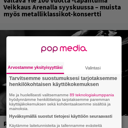
Valtava Yle 100 vuotta -tapahtuma
Veikkaus Arenalla syyskuussa – muista
myös metalliklassikot-konsertti
Arvostamme yksityisyyttäsi
Valintasi
Tarvitsemme suostumuksesi tarjotaksemme
henkilökohtaisen käyttökokemuksen
Me ja huolellisesti valitsemamme
89 teknologiakumppania
hyödynnämme henkilötietoja tarjotaksemme paremman
käyttäjäkokemuksen sekä kohdentaaksemme sisältöä ja
mainoksia.
Hyväksymällä suostut tietojesi käyttöön seuraavasti
Rushin Neil Peartista ilmestyy ensi
Käytämme laitetunnisteita ja tallennamme evästeitä