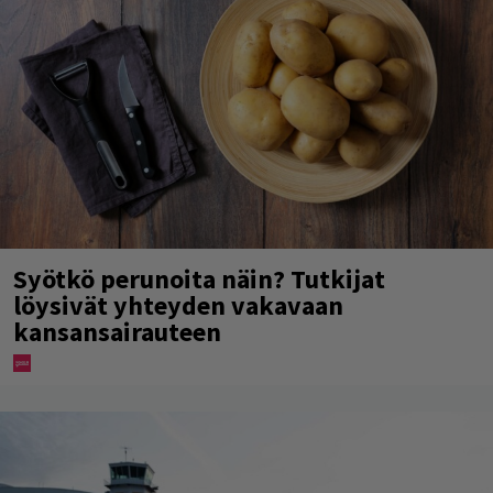
Syötkö perunoita näin? Tutkijat
löysivät yhteyden vakavaan
kansansairauteen