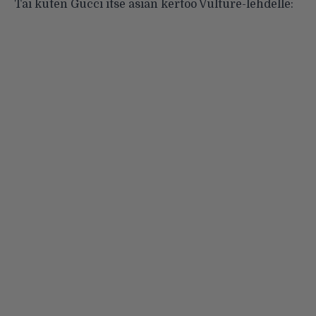
Tai kuten Gucci itse asian kertoo
Vulture-lehdelle
: