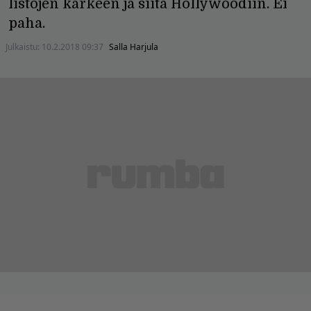
listojen kärkeen ja siitä Hollywoodiin. Ei
paha.
Julkaistu:
10.2.2018 09:37
Salla Harjula