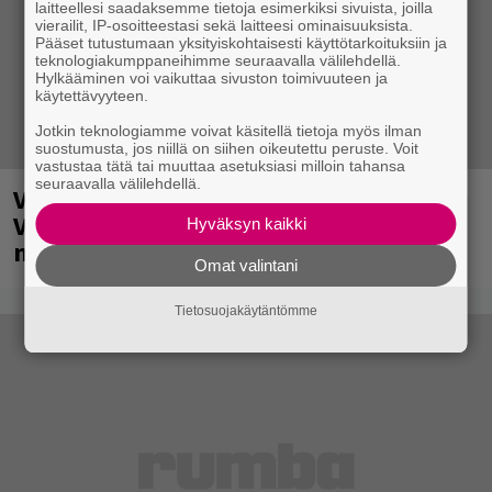
laitteellesi saadaksemme tietoja esimerkiksi sivuista, joilla
vierailit, IP-osoitteestasi sekä laitteesi ominaisuuksista.
Pääset tutustumaan yksityiskohtaisesti käyttötarkoituksiin ja
teknologiakumppaneihimme seuraavalla välilehdellä.
Hylkääminen voi vaikuttaa sivuston toimivuuteen ja
käytettävyyteen.
Jotkin teknologiamme voivat käsitellä tietoja myös ilman
suostumusta, jos niillä on siihen oikeutettu peruste. Voit
vastustaa tätä tai muuttaa asetuksiasi milloin tahansa
seuraavalla välilehdellä.
Valtava Yle 100 vuotta -tapahtuma
Veikkaus Arenalla syyskuussa – muista
Hyväksyn kaikki
myös metalliklassikot-konsertti
Omat valintani
Tietosuojakäytäntömme