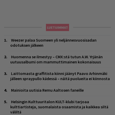
LUETUIMMAT
Weezer palaa Suomeen yli neljännesvuosisadan
odotuksen jälkeen
Huomenna se ilmestyy – CMX:stä tutun A.W. Yrjänän
uutuusalbumi om mammuttimainen kokonaisuus
Laittomasta graffitista kiinni jäänyt Paavo Arhinmäki
jälleen spraypullo kädessä – näitä puolueita ei kiinnosta
Mainioita uutisia Remu Aaltosen faneille
Helsingin Kulttuuritalon KULT-klubi tarjoaa
kulttiartisteja, suomalaista osaamista ja kaikkea siltä
väliltä