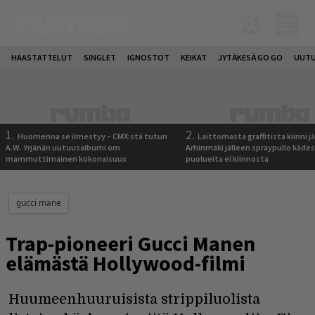
HAASTATTELUT
SINGLET
IGNOSTOT
KEIKAT
JYTÄKESÄ GO GO
UUTU
1.
2.
Huomenna se ilmestyy – CMX:stä tutun
Laittomasta graffitista kiinni 
A.W. Yrjänän uutuusalbumi om
Arhinmäki jälleen spraypullo kädes
mammuttimainen kokonaisuus
puolueita ei kiinnosta
gucci mane
Trap-pioneeri Gucci Manen
elämästä Hollywood-filmi
Huumeenhuuruisista strippiluolista