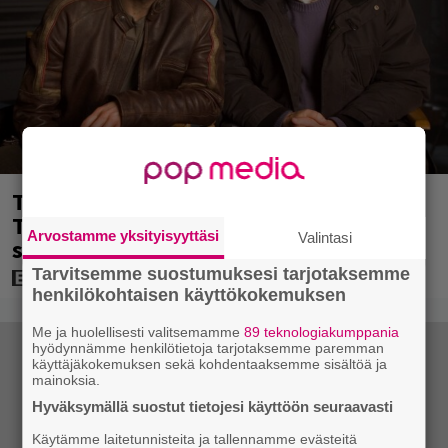
Tänään tv:ssä: Steven Spielbergin ja
Tom Cruisen kaveruus loppui 21 vuotta
Arvostamme yksityisyyttäsi
Valintasi
sitten – Syynä Cruisen nolo käytös
Tarvitsemme suostumuksesi tarjotaksemme
henkilökohtaisen käyttökokemuksen
Me ja huolellisesti valitsemamme
89 teknologiakumppania
hyödynnämme henkilötietoja tarjotaksemme paremman
käyttäjäkokemuksen sekä kohdentaaksemme sisältöä ja
mainoksia.
Hyväksymällä suostut tietojesi käyttöön seuraavasti
Käytämme laitetunnisteita ja tallennamme evästeitä