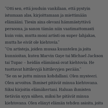
”Otti sen, että jouduin vankilaan, että pystyin
istumaan alas, kirjoittamaan ja miettimään
elämääni. Tiesin aina olevani hämmästyttävä
persoona, ja sanon tämän niin vaatimattomasti
kuin voin, mutta moni artisti on super-lahjakas,
mutta he eivät ole kiehtovia.”
”On artisteja, joiden musaa kuuntelen ja joita
kunnioitan, kuten Marvin Gaye tai Michael Jackson
tai Tupac – heidän elämänsä ovat kiehtovia. He
tuottavat hittilevyjä hittilevyjen perään.”
”Se on se juttu minun kohdallani. Olen mysteeri.
Olen arvoitus. Ihmiset pitävät minua kiehtovana.
Siksi kirjoitin elämäkertani. Haluan ihmisten
tietävän syyn siihen, miksi he pitävät minua
kiehtovana. Olen elänyt elämän tehden asioita, joita