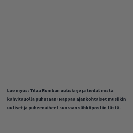
Lue myös:
Tilaa Rumban uutiskirje ja tiedät mistä
kahvitauolla puhutaan! Nappaa ajankohtaiset musiikin
uutiset ja puheenaiheet suoraan sähköpostiin tästä.