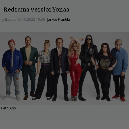
Redrama versioi Yonaa.
Julkaistu:
19.10.2022 10:36
Jarkko Fräntilä
Petri Aho