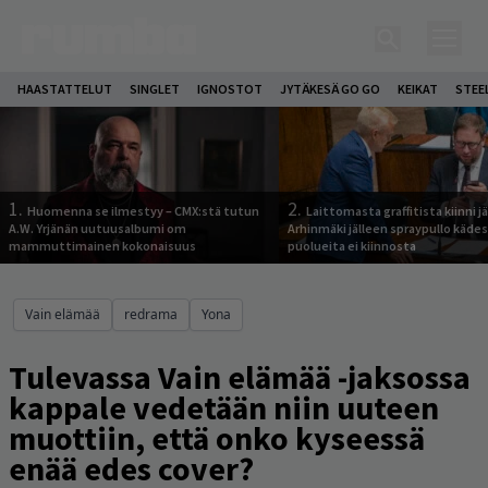
HAASTATTELUT
SINGLET
IGNOSTOT
JYTÄKESÄ GO GO
KEIKAT
STEE
1.
2.
Huomenna se ilmestyy – CMX:stä tutun
Laittomasta graffitista kiinni 
A.W. Yrjänän uutuusalbumi om
Arhinmäki jälleen spraypullo kädes
mammuttimainen kokonaisuus
puolueita ei kiinnosta
Vain elämää
redrama
Yona
Tulevassa Vain elämää -jaksossa
kappale vedetään niin uuteen
muottiin, että onko kyseessä
enää edes cover?