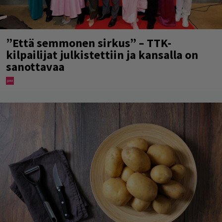
”Että semmonen sirkus” – TTK-
kilpailijat julkistettiin ja kansalla on
sanottavaa