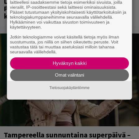
Laittomasta graffitista kiinni jäänyt
laitteellesi saadaksemme tietoja esimerkiksi sivuista, joilla
Paavo Arhinmäki jälleen spraypullo
vierailit, IP-osoitteestasi sekä laitteesi ominaisuuksista.
Pääset tutustumaan yksityiskohtaisesti käyttötarkoituksiin ja
kädessä – näitä puolueita ei kiinnosta
teknologiakumppaneihimme seuraavalla välilehdellä.
Hylkääminen voi vaikuttaa sivuston toimivuuteen ja
käytettävyyteen.
Jotkin teknologiamme voivat käsitellä tietoja myös ilman
suostumusta, jos niillä on siihen oikeutettu peruste. Voit
vastustaa tätä tai muuttaa asetuksiasi milloin tahansa
seuraavalla välilehdellä.
Hyväksyn kaikki
Omat valintani
Tietosuojakäytäntömme
Tampereella sunnuntaina superpäivä –