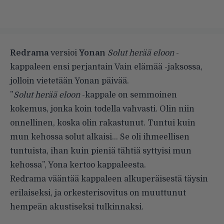
Redrama
versioi
Yonan
Solut herää eloon
-
kappaleen ensi perjantain Vain elämää -jaksossa,
jolloin vietetään Yonan päivää.
”
Solut herää eloon
-kappale on semmoinen
kokemus, jonka koin todella vahvasti. Olin niin
onnellinen, koska olin rakastunut. Tuntui kuin
mun kehossa solut alkaisi… Se oli ihmeellisen
tuntuista, ihan kuin pieniä tähtiä syttyisi mun
kehossa”, Yona kertoo kappaleesta.
Redrama vääntää kappaleen alkuperäisestä täysin
erilaiseksi, ja orkesterisovitus on muuttunut
hempeän akustiseksi tulkinnaksi.