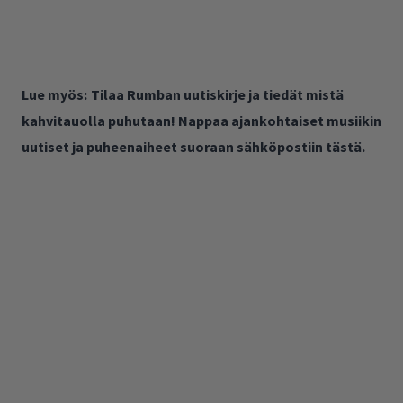
Lue myös:
Tilaa Rumban uutiskirje ja tiedät mistä
kahvitauolla puhutaan! Nappaa ajankohtaiset musiikin
uutiset ja puheenaiheet suoraan sähköpostiin tästä.