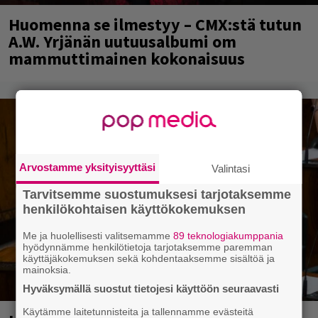
Huomenna se ilmestyy – CMX:stä tutun
A.W. Yrjänän uutuusalbumi om
mammuttimainen kokonaisuus
Arvostamme yksityisyyttäsi
Valintasi
Tarvitsemme suostumuksesi tarjotaksemme
henkilökohtaisen käyttökokemuksen
Me ja huolellisesti valitsemamme
89 teknologiakumppania
hyödynnämme henkilötietoja tarjotaksemme paremman
käyttäjäkokemuksen sekä kohdentaaksemme sisältöä ja
mainoksia.
Hyväksymällä suostut tietojesi käyttöön seuraavasti
Käytämme laitetunnisteita ja tallennamme evästeitä