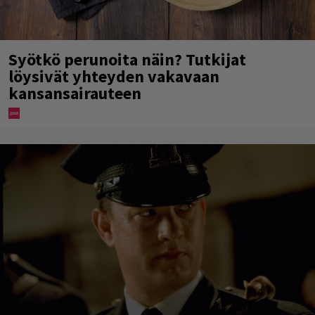
Syötkö perunoita näin? Tutkijat
löysivät yhteyden vakavaan
kansansairauteen