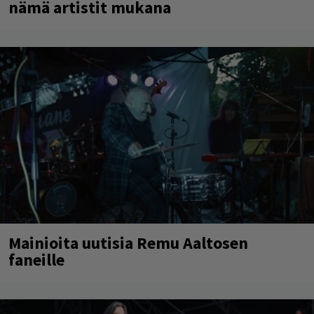
nämä artistit mukana
Mainioita uutisia Remu Aaltosen
faneille