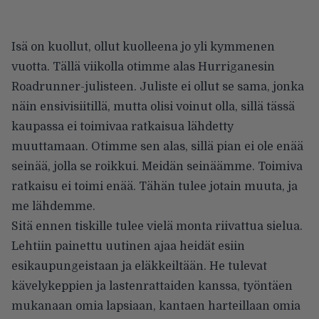
Isä on kuollut, ollut kuolleena jo yli kymmenen
vuotta. Tällä viikolla otimme alas Hurriganesin
Roadrunner-julisteen. Juliste ei ollut se sama, jonka
näin ensivisiitillä, mutta olisi voinut olla, sillä tässä
kaupassa ei toimivaa ratkaisua lähdetty
muuttamaan. Otimme sen alas, sillä pian ei ole enää
seinää, jolla se roikkui. Meidän seinäämme. Toimiva
ratkaisu ei toimi enää. Tähän tulee jotain muuta, ja
me lähdemme.
Sitä ennen tiskille tulee vielä monta riivattua sielua.
Lehtiin painettu uutinen ajaa heidät esiin
esikaupungeistaan ja eläkkeiltään. He tulevat
kävelykeppien ja lastenrattaiden kanssa, työntäen
mukanaan omia lapsiaan, kantaen harteillaan omia