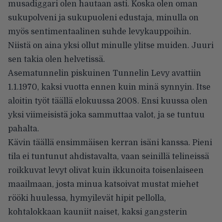
musadiggari olen hautaan asti. Koska olen oman
sukupolveni ja sukupuoleni edustaja, minulla on
myös sentimentaalinen suhde levykauppoihin.
Niistä on aina yksi ollut minulle ylitse muiden. Juuri
sen takia olen helvetissä.
Asematunnelin piskuinen
Tunnelin Levy
avattiin
1.1.1970, kaksi vuotta ennen kuin minä synnyin. Itse
aloitin työt täällä elokuussa 2008. Ensi kuussa olen
yksi viimeisistä joka sammuttaa valot, ja se tuntuu
pahalta.
Kävin täällä ensimmäisen kerran isäni kanssa. Pieni
tila ei tuntunut ahdistavalta, vaan seinillä telineissä
roikkuvat levyt olivat kuin ikkunoita toisenlaiseen
maailmaan, josta minua katsoivat mustat miehet
rööki huulessa, hymyilevät hipit pellolla,
kohtalokkaan kauniit naiset, kaksi gangsterin