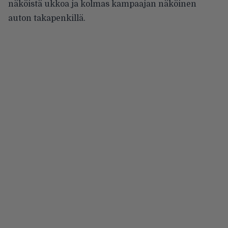
näköistä ukkoa ja kolmas kampaajan näköinen
auton takapenkillä.