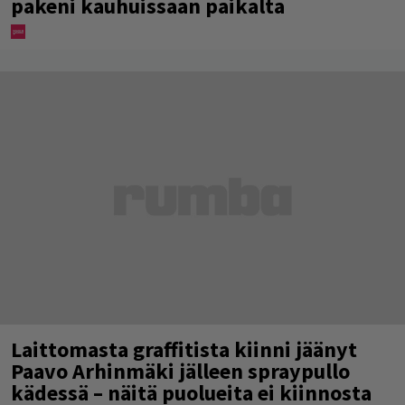
pakeni kauhuissaan paikalta
Laittomasta graffitista kiinni jäänyt
Paavo Arhinmäki jälleen spraypullo
kädessä – näitä puolueita ei kiinnosta