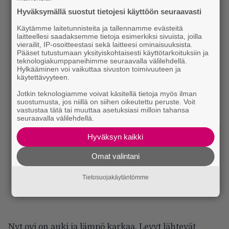
Hyväksymällä suostut tietojesi käyttöön seuraavasti
Käytämme laitetunnisteita ja tallennamme evästeitä
laitteellesi saadaksemme tietoja esimerkiksi sivuista, joilla
vierailit, IP-osoitteestasi sekä laitteesi ominaisuuksista.
Pääset tutustumaan yksityiskohtaisesti käyttötarkoituksiin ja
teknologiakumppaneihimme seuraavalla välilehdellä.
Hylkääminen voi vaikuttaa sivuston toimivuuteen ja
käytettävyyteen.
Jotkin teknologiamme voivat käsitellä tietoja myös ilman
suostumusta, jos niillä on siihen oikeutettu peruste. Voit
vastustaa tätä tai muuttaa asetuksiasi milloin tahansa
seuraavalla välilehdellä.
Hyväksyn kaikki
Omat valintani
Tietosuojakäytäntömme
Nyt ovi on auki ja lämpö karkaa. Levyt lähtevät