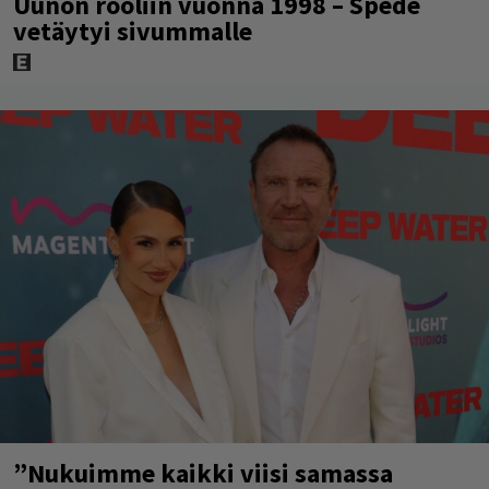
Uunon rooliin vuonna 1998 – Spede
vetäytyi sivummalle
”Nukuimme kaikki viisi samassa