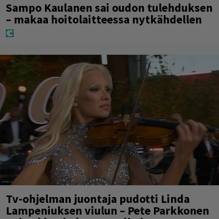
Sampo Kaulanen sai oudon tulehduksen
– makaa hoitolaitteessa nytkähdellen
Tv-ohjelman juontaja pudotti Linda
Lampeniuksen viulun – Pete Parkkonen