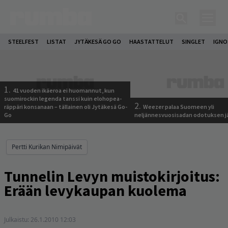
STEELFEST
LISTAT
JYTÄKESÄ GO GO
HAASTATTELUT
SINGLET
IGN
1.
41 vuoden ikäeroa ei huomannut, kun
suomirockin legenda tanssi kuin elohopea-
2.
räppäri konsanaan – tällainen oli Jytäkesä Go-
Weezer palaa Suomeen yli
Go
neljännesvuosisadan odotuksen j
Pertti Kurikan Nimipäivät
Tunnelin Levyn muistokirjoitus:
Erään levykaupan kuolema
Julkaistu:
26.1.2010 12:03