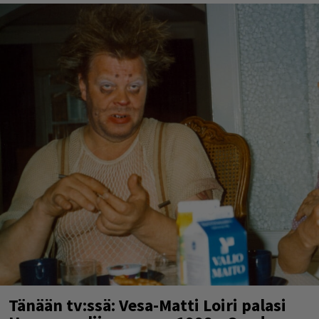
Tänään tv:ssä: Vesa-Matti Loiri palasi