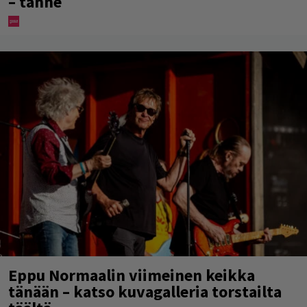
– tänne
Eppu Normaalin viimeinen keikka
tänään – katso kuvagalleria torstailta