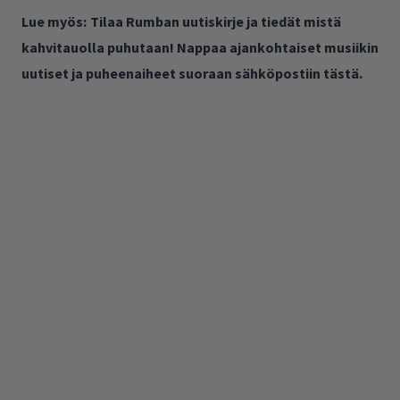
Lue myös:
Tilaa Rumban uutiskirje ja tiedät mistä
kahvitauolla puhutaan! Nappaa ajankohtaiset musiikin
uutiset ja puheenaiheet suoraan sähköpostiin tästä.