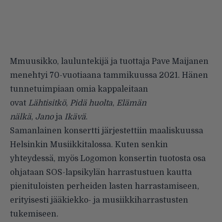
Mmuusikko, lauluntekijä ja tuottaja Pave Maijanen
menehtyi 70-vuotiaana tammikuussa 2021. Hänen
tunnetuimpiaan omia kappaleitaan
ovat
Lähtisitkö
,
Pidä huolta
,
Elämän
nälkä
,
Jano
ja
Ikävä
.
Samanlainen konsertti järjestettiin maaliskuussa
Helsinkin Musiikkitalossa. Kuten senkin
yhteydessä, myös Logomon konsertin tuotosta osa
ohjataan SOS-lapsikylän harrastustuen kautta
pienituloisten perheiden lasten harrastamiseen,
erityisesti jääkiekko- ja musiikkiharrastusten
tukemiseen.