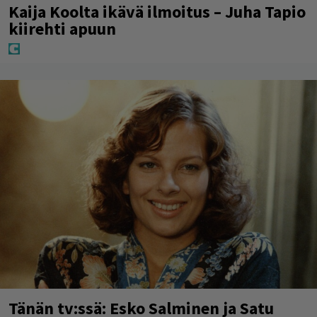
Kaija Koolta ikävä ilmoitus – Juha Tapio
kiirehti apuun
Tänän tv:ssä: Esko Salminen ja Satu