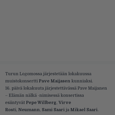
Turun Logomossa järjestetään lokakuussa
muistokonsertti
Pave Maijasen
kunniaksi.
16. päivä lokakuuta järjestettävässä Pave Maijanen
– Elämän nälkä -nimisessä konsertissa
esiintyvät
Pepe Willberg
,
Virve
Rost
i,
Neumann
,
Sami Saari
ja
Mikael Saari
.