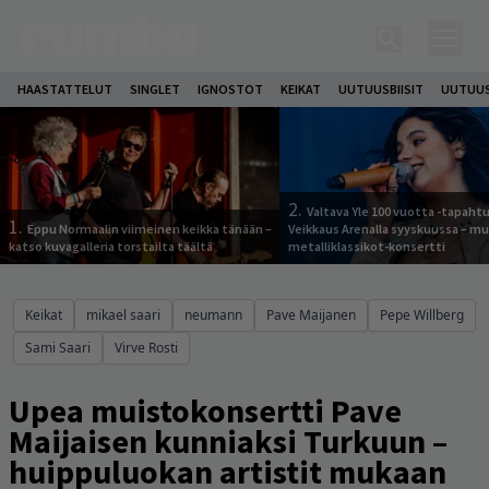
HAASTATTELUT
SINGLET
IGNOSTOT
KEIKAT
UUTUUSBIISIT
UUTUUS
2.
Valtava Yle 100 vuotta -tapah
1.
Eppu Normaalin viimeinen keikka tänään –
Veikkaus Arenalla syyskuussa – m
katso kuvagalleria torstailta täältä
metalliklassikot-konsertti
Keikat
mikael saari
neumann
Pave Maijanen
Pepe Willberg
Sami Saari
Virve Rosti
Upea muistokonsertti Pave
Maijaisen kunniaksi Turkuun –
huippuluokan artistit mukaan