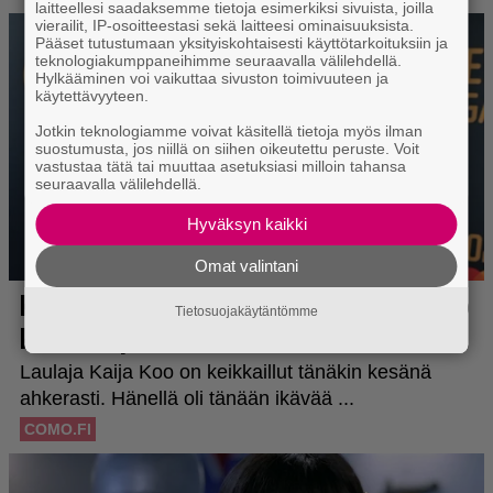
laitteellesi saadaksemme tietoja esimerkiksi sivuista, joilla
vierailit, IP-osoitteestasi sekä laitteesi ominaisuuksista.
Pääset tutustumaan yksityiskohtaisesti käyttötarkoituksiin ja
teknologiakumppaneihimme seuraavalla välilehdellä.
Hylkääminen voi vaikuttaa sivuston toimivuuteen ja
käytettävyyteen.
Jotkin teknologiamme voivat käsitellä tietoja myös ilman
suostumusta, jos niillä on siihen oikeutettu peruste. Voit
vastustaa tätä tai muuttaa asetuksiasi milloin tahansa
seuraavalla välilehdellä.
Hyväksyn kaikki
Omat valintani
Tietosuojakäytäntömme