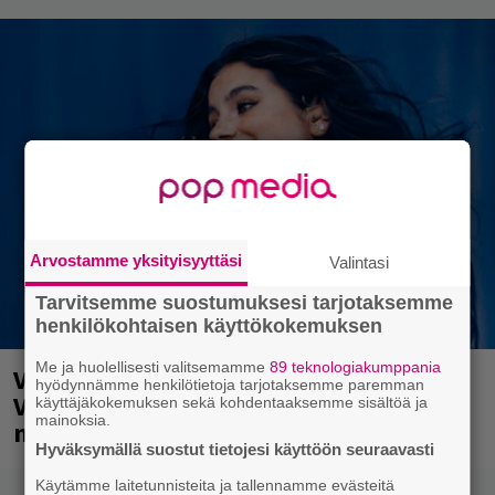
Arvostamme yksityisyyttäsi
Valintasi
Tarvitsemme suostumuksesi tarjotaksemme
henkilökohtaisen käyttökokemuksen
Me ja huolellisesti valitsemamme
89 teknologiakumppania
Valtava Yle 100 vuotta -tapahtuma
hyödynnämme henkilötietoja tarjotaksemme paremman
Veikkaus Arenalla syyskuussa – muista
käyttäjäkokemuksen sekä kohdentaaksemme sisältöä ja
mainoksia.
myös metalliklassikot-konsertti
Hyväksymällä suostut tietojesi käyttöön seuraavasti
Käytämme laitetunnisteita ja tallennamme evästeitä