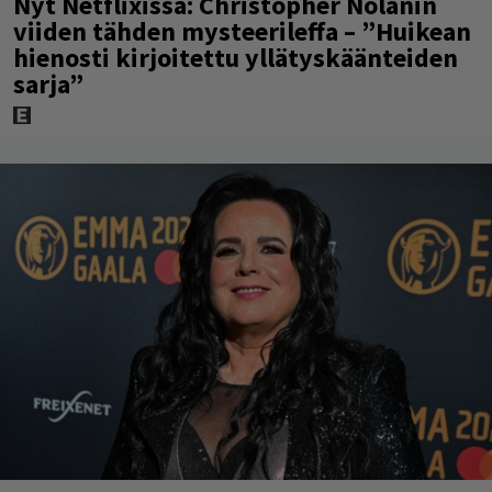
Nyt Netflixissä: Christopher Nolanin
viiden tähden mysteerileffa – ”Huikean
hienosti kirjoitettu yllätyskäänteiden
sarja”