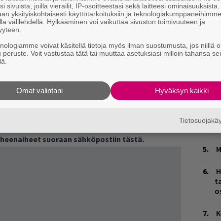
W
i sivuista, joilla vierailit, IP-osoitteestasi sekä laitteesi ominaisuuksista
n
an yksityiskohtaisesti käyttötarkoituksiin ja teknologiakumppaneihimm
la välilehdellä. Hylkääminen voi vaikuttaa sivuston toimivuuteen ja
yyteen.
Ä
es
knologiamme voivat käsitellä tietoja myös ilman suostumusta, jos niillä o
u peruste. Voit vastustaa tätä tai muuttaa asetuksiasi milloin tahansa se
lä.
J
H
k
Omat valintani
Hyväksyn kaikki
ästä
.
L
P
Tietosuojak
ja tiedät mistä kahvitauolla puhutaan! Nappaa
k
puheenaiheet suoraan sähköpostiin tästä.
M
H
t
o
K