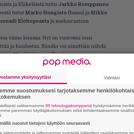
sta ja Eläkeläistä tuttu
Jarkko Romppanen
eestä tutut
Marko Hongisto
(basso) ja
Mikko
onadi Elohopeasta
ja soolourastaan
nsa viime kuussa. Nyt on vuorossa uusi
ttää ja kuulostaa. Bändin voi nimittäin nähdä
taina 26. päivä marraskuuta.
vostamme yksityisyyttäsi
Valintasi
semme suostumuksesi tarjotaksemme henkilökohtai
ökokemuksen
lellisesti valitsemamme
89 teknologiakumppania
hyödynnämme henkilö
semme paremman käyttäjäkokemuksen sekä kohdentaaksemme sisältöä
a.
ällä suostut tietojesi käyttöön seuraavasti
laitetunnisteita ja tallennamme evästeitä laitteellesi saadaksemme tie