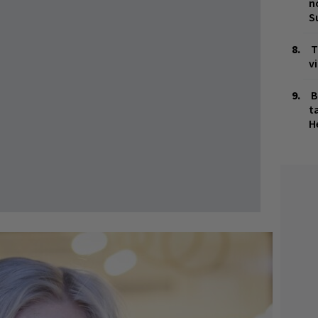
n
S
T
v
B
ta
H