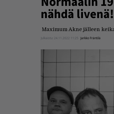
Normaalin 197
nähdä livenä!
Maximum Akne jälleen keika
Julkaistu:
24.11.2022 11:25
Jarkko Fräntilä