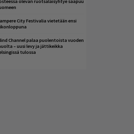
osteessa olevan ruotsalaisyhtye saapuu
uomeen
ampere City Festivalia vietetään ensi
iikonloppuna
lind Channel palaa puolentoista vuoden
uolta – uusi levy ja jättikeikka
elsingissä tulossa