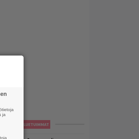
sen
tietoja
 ja
LUETUIMMAT
toja