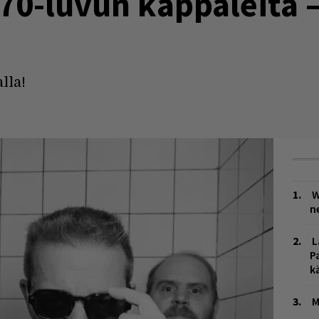
0-luvun kappaleita –
lla!
W
n
L
P
k
M