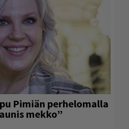
ppu Pimiän perhelomalla
Kaunis mekko”