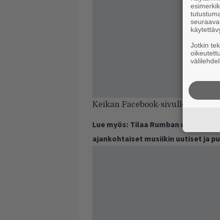
esimerkiks
tutustuma
seuraaval
käytettäv
Jotkin te
oikeutett
välilehdel
Keikan Facebook-sivulle pääset
t
Lue myös:
Tilaa Rumban uutiskirje 
ajankohtaiset musiikin uutiset ja 