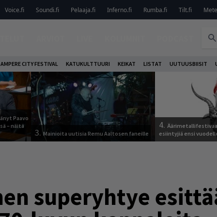
Voice.fi
Soundi.fi
Pelaaja.fi
Inferno.fi
Rumba.fi
Tilt.fi
Metel
TELUT
ARVIOT
LIVE
KOLUMNIT
PODCAST
AMPERE CITY FESTIVAL
KATUKULTTUURI
KEIKAT
LISTAT
UUTUUSBIISIT
jäänyt Paavo
4.
sä – näitä
Äärimetallifestivaal
3.
Mainioita uutisia Remu Aaltosen faneille
esiintyjiä ensi vuodell
nen superyhtye esitt