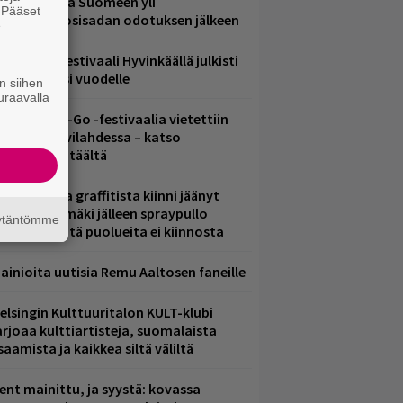
eezer palaa Suomeen yli
. Pääset
eljännesvuosisadan odotuksen jälkeen
e
ärimetallifestivaali Hyvinkäällä julkisti
iintyjiä ensi vuodelle
n siihen
uraavalla
ytäkesä Go-Go -festivaalia vietettiin
elsingin Suvilahdessa – katso
uvagalleria täältä
aittomasta graffitista kiinni jäänyt
aavo Arhinmäki jälleen spraypullo
äytäntömme
ädessä – näitä puolueita ei kiinnosta
ainioita uutisia Remu Aaltosen faneille
elsingin Kulttuuritalon KULT-klubi
arjoaa kulttiartisteja, suomalaista
saamista ja kaikkea siltä väliltä
ent mainittu, ja syystä: kovassa