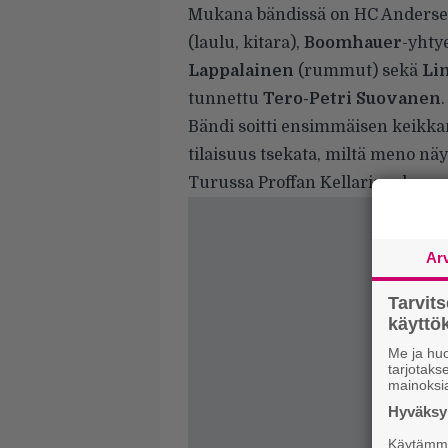
Mukana bändissä on HC Anderseni
(laulu, kitara),
Boomhauer
-yhty
Lappalainen
(rummut) sekä
Lim
tunnettu
Tero-Petri Suovanen
.
Bändi soitti ensimmäisen keikka
tilaisuus tsekata, miltä meno näy
Turussa Proffan Kellarissa lauan
Ar
Tarvit
käytt
Me ja huo
tarjotak
mainoksi
Hyväksym
Käytämme 