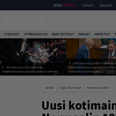
Como.fi
Episodi.fi
ETUSIVU
UUTISET
HAASTAT
STEELFEST
JYTÄKESÄ GO GO
HAASTATTELUT
SINGLET
IGNOSTOT
T
2.
Laittomasta graffitista kiinni 
1.
Weezer palaa Suomeen yli
Arhinmäki jälleen spraypullo kädes
neljännesvuosisadan odotuksen jälkeen
puolueita ei kiinnosta
Keikat
Eppu Normaali
maximum akne
Uusi kotimai