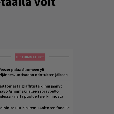
täällä voit
LUETUIMMAT NYT
eezer palaa Suomeen yli
eljännesvuosisadan odotuksen jälkeen
aittomasta graffitista kiinni jäänyt
aavo Arhinmäki jälleen spraypullo
ädessä – näitä puolueita ei kiinnosta
ainioita uutisia Remu Aaltosen faneille