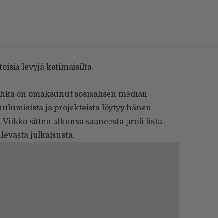
oisia levyjä kotimaisilta.
yhkä
on omaksunut sosiaalisen median
ulumisista ja projekteista löytyy hänen
. Viikko sitten alkunsa saaneesta profiilista
ulevasta julkaisusta.