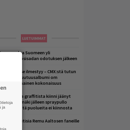
LUETUIMMAT
eezer palaa Suomeen yli
eljännesvuosisadan odotuksen jälkeen
uomenna se ilmestyy – CMX:stä tutun
.W. Yrjänän uutuusalbumi om
ammuttimainen kokonaisuus
sen
aittomasta graffitista kiinni jäänyt
aavo Arhinmäki jälleen spraypullo
tietoja
 ja
ädessä – näitä puolueita ei kiinnosta
ainioita uutisia Remu Aaltosen faneille
toja