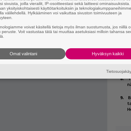
kä
Anssi Växby
samassa roolissa, kuin myös
H
i sivuista, joilla vierailit, IP-osoitteestasi sekä laitteesi ominaisuuksista
an yksityiskohtaisesti käyttötarkoituksiin ja teknologiakumppaneihimm
t
la välilehdellä. Hylkääminen voi vaikuttaa sivuston toimivuuteen ja
o
myös tulossa romaani
Kreikkalainen salaatti.
yyteen.
knologiamme voivat käsitellä tietoja myös ilman suostumusta, jos niillä o
K
u peruste. Voit vastustaa tätä tai muuttaa asetuksiasi milloin tahansa se
n
lä.
S
M
Omat valintani
Hyväksyn kaikki
1
i
Tietosuojak
T
n
B
ta
H