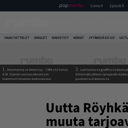
Como.fi
Episodi.fi
ETUSIVU
UUTISET
HAASTAT
HAASTATTELUT
SINGLET
IGNOSTOT
KEIKAT
JYTÄKESÄ GO GO
UUTU
1.
2.
Huomenna se ilmestyy – CMX:stä tutun
Laittomasta graffitista kiinni 
A.W. Yrjänän uutuusalbumi om
Arhinmäki jälleen spraypullo kädes
mammuttimainen kokonaisuus
puolueita ei kiinnosta
Uutta Röyhkää
muuta tarjoav