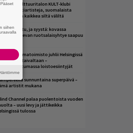
elsingin Kulttuuritalon KULT-klubi
. Pääset
e
arjoaa kulttiartisteja, suomalaista
saamista ja kaikkea siltä väliltä
n siihen
ent mainittu, ja syystä: kovassa
uraavalla
osteessa olevan ruotsalaisyhtye saapuu
uomeen
ainio ohjelmatoimisto juhlii Helsingissä
0-vuotista taivaltaan –
lmaistapahtumassa loistoesiintyjät
äytäntömme
ampereella sunnuntaina superpäivä –
ämä artistit mukana
lind Channel palaa puolentoista vuoden
uolta – uusi levy ja jättikeikka
elsingissä tulossa