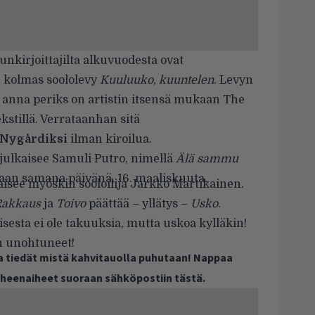
lunkirjoittajilta alkuvuodesta ovat
n
kolmas soololevy
Kuuluuko, kuuntelen
. Levyn
 anna periks
on artistin itsensä mukaan
The
kstillä. Verrataanhan sitä
 Nygårdiksi
ilman kiroilua.
 julkaisee
Samuli Putro
, nimellä
Älä sammu
taan samana päivänä, 16. maaliskuuta.
isee myöskin sooloilija
Jarkko Martikainen
.
Rakkaus
ja
Toivo
päättää – yllätys –
Usko
.
sesta ei ole takuuksia, mutta uskoa kylläkin!
 unohtuneet!
ja tiedät mistä kahvitauolla puhutaan! Nappaa
puheenaiheet suoraan sähköpostiin tästä.