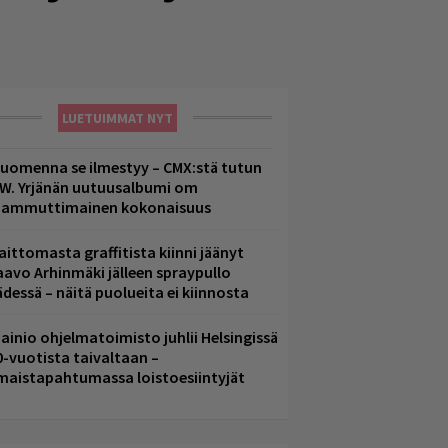
LUETUIMMAT NYT
uomenna se ilmestyy – CMX:stä tutun
.W. Yrjänän uutuusalbumi om
ammuttimainen kokonaisuus
aittomasta graffitista kiinni jäänyt
aavo Arhinmäki jälleen spraypullo
ädessä – näitä puolueita ei kiinnosta
ainio ohjelmatoimisto juhlii Helsingissä
0-vuotista taivaltaan –
lmaistapahtumassa loistoesiintyjät