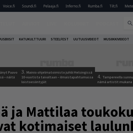
Voice.fi
Soundi.fi
Pelaaja.fi
Inferno.fi
Rumba.fi
Tilt.fi
Metel
TELUT
ARVIOT
LIVE
KOLUMNIT
PODCAST
USBIISIT
KATUKULTTUURI
STEELFEST
UUTUUSVIDEOT
MUSIIKKIVIDEOT
3.
jäänyt Paavo
Mainio ohjelmatoimisto juhlii Helsingissä
4.
sä – näitä
10-vuotista taivaltaan – ilmaistapahtumassa
Tampereella sunnu
loistoesiintyjät
nämä artistit mukana
 ja Mattilaa toukoku
at kotimaiset laulunk