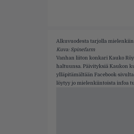
Alkuvuodesta tarjolla mielenkiint
Kuva: Spinefarm
Vanhan liiton konkari
Kauko Rö
haltuunsa. Päivityksiä Kaukon ku
ylläpitämältään
Facebook-sivulta
löytyy jo mielenkiintoista infoa t