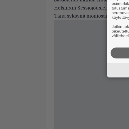
bassotellut
Samae Koskinen
se
esimerkiks
Helsingin Sessiojousien luotsina.
tutustuma
seuraaval
Tänä syksynä moniosaajalta on 
käytettäv
Jotkin te
oikeutett
välilehdel