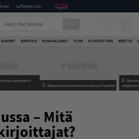
i.net
Leffatykki.com
Etsi
KIRJAUDU
ALBUMIT
BABYFACE
KUVAGALLERIAT
FLOW
FLOW FESTIVAL
KIERTUE
6.
ntaina superpäivä –
Weezer
5.
Mainioita uutisia Remu Aaltosen faneille
neljännes
ussa – Mitä
irjoittajat?