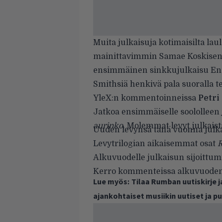
Muita julkaisuja kotimaisilta lau
mainittavimmin
Samae Koskise
ensimmäinen sinkkujulkaisu
En
Smithsiä
henkivä pala suoralla te
YleX:n
kommentoinneissa
Petri
Jatkoa ensimmäiselle soololleen
aurinko
. Molemmat levyt julkais
Uuden levynsä tänä vuonna julka
Levytrilogian aikaisemmat osat
Alkuvuodelle julkaisun sijoittumi
Kerro kommenteissa alkuvuoden
Lue myös:
Tilaa Rumban uutiskirje 
ajankohtaiset musiikin uutiset ja 