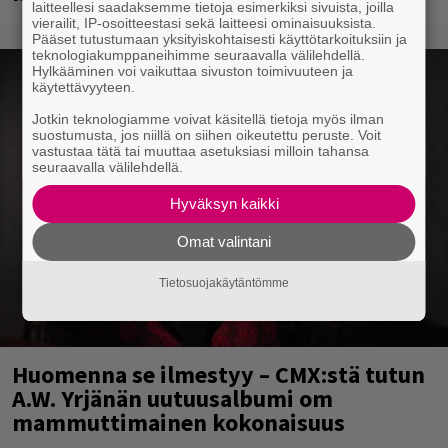
laitteellesi saadaksemme tietoja esimerkiksi sivuista, joilla
vierailit, IP-osoitteestasi sekä laitteesi ominaisuuksista.
Pääset tutustumaan yksityiskohtaisesti käyttötarkoituksiin ja
teknologiakumppaneihimme seuraavalla välilehdellä.
Hylkääminen voi vaikuttaa sivuston toimivuuteen ja
käytettävyyteen.
Jotkin teknologiamme voivat käsitellä tietoja myös ilman
suostumusta, jos niillä on siihen oikeutettu peruste. Voit
vastustaa tätä tai muuttaa asetuksiasi milloin tahansa
seuraavalla välilehdellä.
Hyväksyn kaikki
Omat valintani
Tietosuojakäytäntömme
Huomenna se ilmestyy – CMX:stä tutun
A.W. Yrjänän uutuusalbumi om
mammuttimainen kokonaisuus