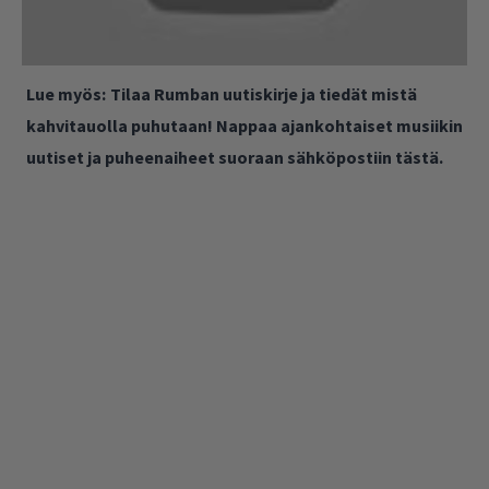
Lue myös:
Tilaa Rumban uutiskirje ja tiedät mistä
kahvitauolla puhutaan! Nappaa ajankohtaiset musiikin
uutiset ja puheenaiheet suoraan sähköpostiin tästä.