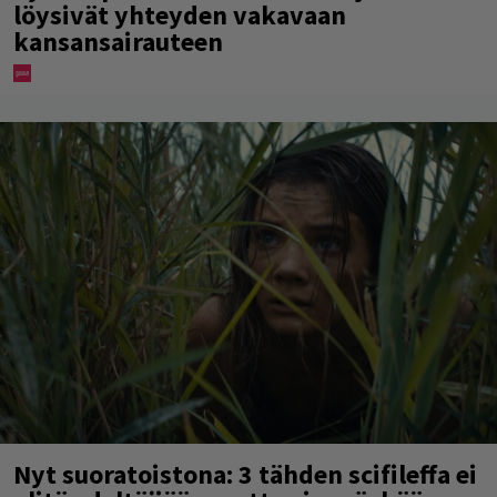
löysivät yhteyden vakavaan
kansansairauteen
Nyt suoratoistona: 3 tähden scifileffa ei