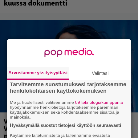
kuussa dokumentti
Arvostamme yksityisyyttäsi
Valintasi
Tarvitsemme suostumuksesi tarjotaksemme
henkilökohtaisen käyttökokemuksen
Me ja huolellisesti valitsemamme
89 teknologiakumppania
hyödynnämme henkilötietoja tarjotaksemme paremman
käyttäjäkokemuksen sekä kohdentaaksemme sisältöä ja
mainoksia.
Valtava Yle 100 vuotta -tapahtuma
Hyväksymällä suostut tietojesi käyttöön seuraavasti
Veikkaus Arenalla syyskuussa – muista
myös metalliklassikot-konsertti
Käytämme laitetunnisteita ja tallennamme evästeitä