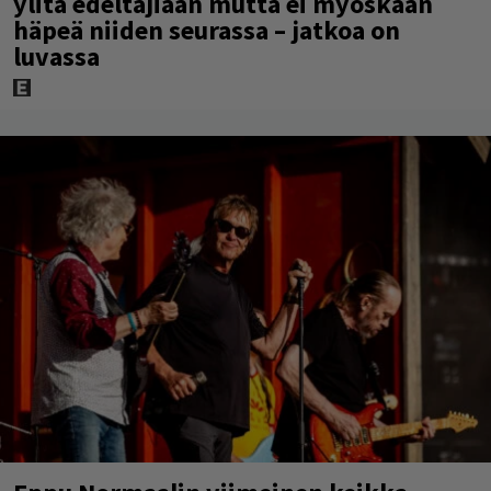
ylitä edeltäjiään mutta ei myöskään
häpeä niiden seurassa – jatkoa on
luvassa