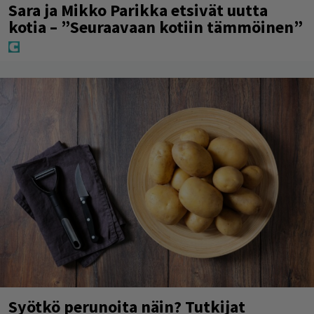
Sara ja Mikko Parikka etsivät uutta
kotia – ”Seuraavaan kotiin tämmöinen”
Syötkö perunoita näin? Tutkijat