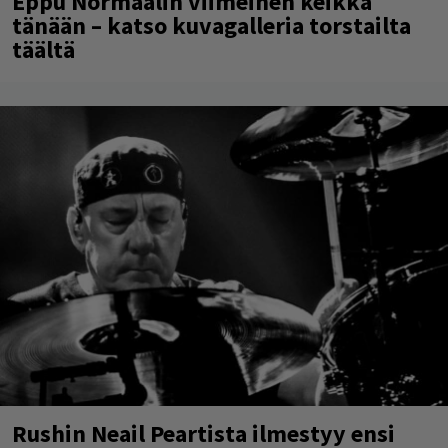
Eppu Normaalin viimeinen keikka
tänään – katso kuvagalleria torstailta
täältä
Rushin Neail Peartista ilmestyy ensi