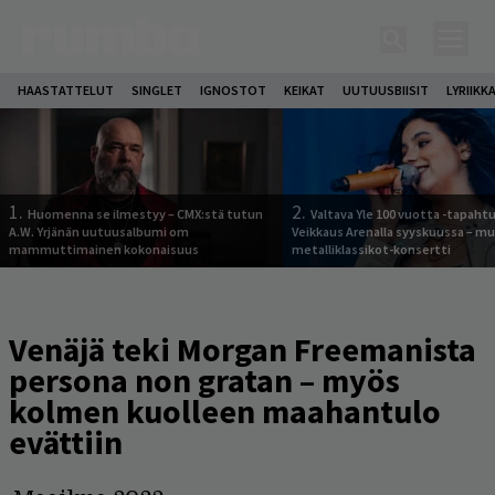
HAASTATTELUT
SINGLET
IGNOSTOT
KEIKAT
UUTUUSBIISIT
LYRIIKK
1.
2.
Huomenna se ilmestyy – CMX:stä tutun
Valtava Yle 100 vuotta -tapah
A.W. Yrjänän uutuusalbumi om
Veikkaus Arenalla syyskuussa – m
mammuttimainen kokonaisuus
metalliklassikot-konsertti
Venäjä teki Morgan Freemanista
persona non gratan – myös
kolmen kuolleen maahantulo
evättiin