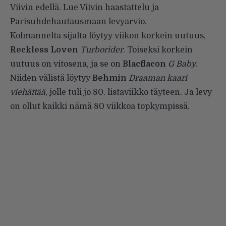
Viivin edellä. Lue Viivin
haastattelu
ja
Parisuhdehautausmaan
levyarvio
.
Kolmannelta sijalta löytyy viikon korkein uutuus,
Reckless Loven
Turborider
. Toiseksi korkein
uutuus on vitosena, ja se on
Blacflacon
G Baby
.
Niiden välistä löytyy
Behmin
Draaman kaari
viehättää
, jolle tuli jo 80. listaviikko täyteen. Ja levy
on ollut kaikki nämä 80 viikkoa topkympissä.