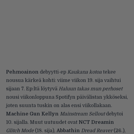
Pehmoainon
debyytti-ep
Kaukana kotoa
tekee
nousua kärkeä kohti: viime viikon 19. sija vaihtui
sijaan 7. Ep:ltä löytyvä
Haluun takas mun perhoset
nousi viikonloppuna Spotifyn päivälistan ykköseksi,
joten suunta tuskin on alas ensi viikollakaan.
Machine Gun Kellyn
Mainstream Sellout
debytoi
10. sijalla. Muut uutuudet ovat
NCT Dreamin
Glitch Mode
(18. sija),
Abbathin
Dread Reaver
(26.),