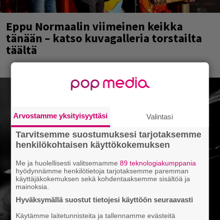
Eppu Normaalin viimeinen keikka
tänään – katso kuvagalleria torstailta
täältä
Arvostamme yksityisyyttäsi
Valintasi
Tarvitsemme suostumuksesi tarjotaksemme
henkilökohtaisen käyttökokemuksen
Me ja huolellisesti valitsemamme
89 teknologiakumppania
hyödynnämme henkilötietoja tarjotaksemme paremman
käyttäjäkokemuksen sekä kohdentaaksemme sisältöä ja
mainoksia.
Hyväksymällä suostut tietojesi käyttöön seuraavasti
Käytämme laitetunnisteita ja tallennamme evästeitä