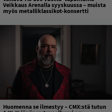
Veikkaus Arenalla syyskuussa – muista
myös metalliklassikot-konsertti
Huomenna se ilmestyy – CMX:stä tutun