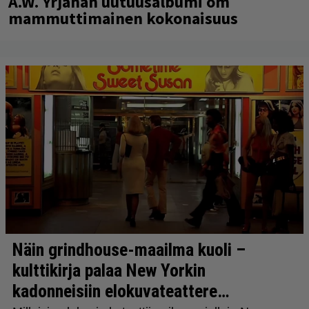
A.W. Yrjänän uutuusalbumi om
mammuttimainen kokonaisuus