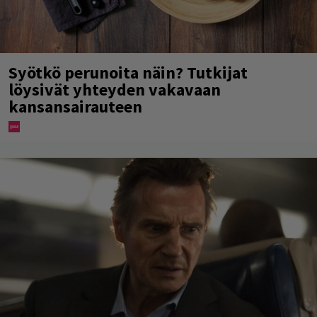
Syötkö perunoita näin? Tutkijat
löysivät yhteyden vakavaan
kansansairauteen