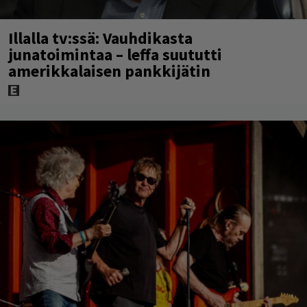
Illalla tv:ssä: Vauhdikasta
junatoimintaa – leffa suututti
amerikkalaisen pankkijätin