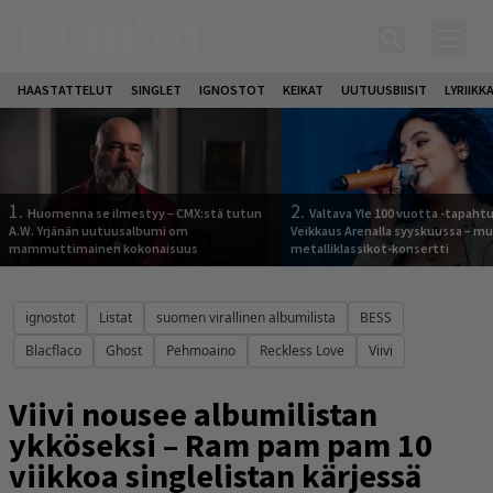
HAASTATTELUT
SINGLET
IGNOSTOT
KEIKAT
UUTUUSBIISIT
LYRIIKK
1.
2.
Huomenna se ilmestyy – CMX:stä tutun
Valtava Yle 100 vuotta -tapah
A.W. Yrjänän uutuusalbumi om
Veikkaus Arenalla syyskuussa – m
mammuttimainen kokonaisuus
metalliklassikot-konsertti
ignostot
Listat
suomen virallinen albumilista
BESS
Blacflaco
Ghost
Pehmoaino
Reckless Love
Viivi
Viivi nousee albumilistan
ykköseksi – Ram pam pam 10
viikkoa singlelistan kärjessä