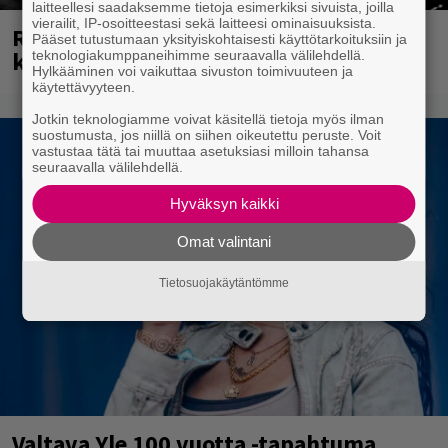
laitteellesi saadaksemme tietoja esimerkiksi sivuista, joilla
vierailit, IP-osoitteestasi sekä laitteesi ominaisuuksista.
Rushin Neail Peartista ilmestyy ensi
Pääset tutustumaan yksityiskohtaisesti käyttötarkoituksiin ja
kuussa dokumentti
teknologiakumppaneihimme seuraavalla välilehdellä.
Hylkääminen voi vaikuttaa sivuston toimivuuteen ja
käytettävyyteen.
Jotkin teknologiamme voivat käsitellä tietoja myös ilman
suostumusta, jos niillä on siihen oikeutettu peruste. Voit
vastustaa tätä tai muuttaa asetuksiasi milloin tahansa
seuraavalla välilehdellä.
Hyväksyn kaikki
Omat valintani
Tietosuojakäytäntömme
Valtava Yle 100 vuotta -tapahtuma