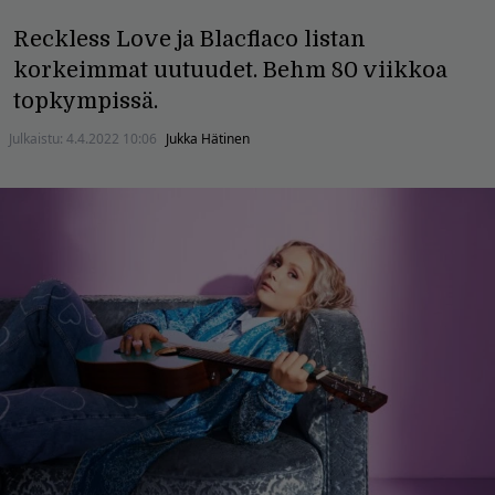
Reckless Love ja Blacflaco listan
korkeimmat uutuudet. Behm 80 viikkoa
topkympissä.
Julkaistu:
4.4.2022 10:06
Jukka Hätinen