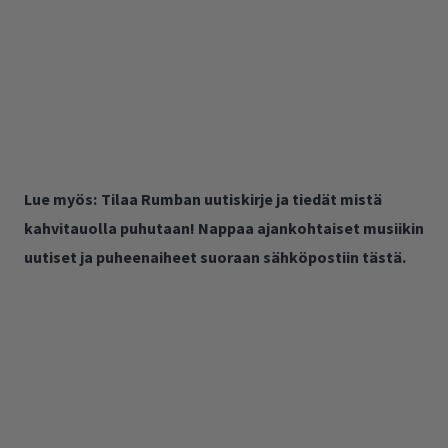
Lue myös:
Tilaa Rumban uutiskirje ja tiedät mistä
kahvitauolla puhutaan! Nappaa ajankohtaiset musiikin
uutiset ja puheenaiheet suoraan sähköpostiin tästä.