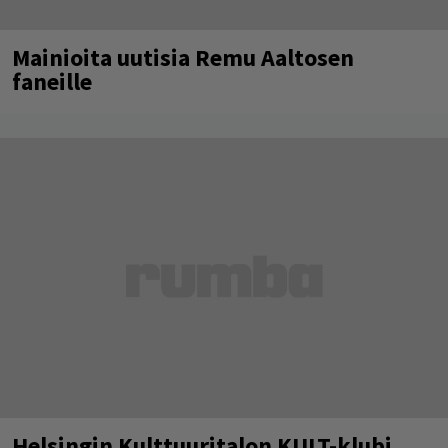
Mainioita uutisia Remu Aaltosen
faneille
Helsingin Kulttuuritalon KULT-klubi