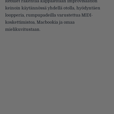
Rebillet rakentaa kappaleitaan improvisaation
keinoin käytännössä yhdellä otolla, hyödyntäen
loopperia, rumpupadeilla varustettua MIDI-
koskettimistoa, Macbookia ja omaa
mielikuvitustaan.