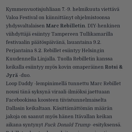
Kymmenvuotisjuhliaan 7.-9. helmikuuta viettävä
Valoa Festival on kiinnittänyt ohjelmistoonsa
yhdysvaltalaisen
Marc Rebilletin
. DIY-henkinen
viihdyttäjä esiintyy Tampereen Tullikamarilla
festivaalin päätöspäivänä, lauantaina 9.2.
Perjantaina 8.2. Rebillet esiintyy Helsingin
Kuudennella Linjalla. Tuolla Rebilletin kanssa
keikalla esiintyy myös kovin omaperäinen
Rotsi &
Jyrä
-duo.
Loop Daddy -lempinimellä tunnettu Marc Rebillet
nousi tänä syksynä viraali-ilmiöksi jaettuaan
Facebookissa koosteen tiivistunnelmaiselta
Dallasin keikaltaan. Käsittämättömän määrän
jakoja on saanut myös hänen Itävallan keikan
aikana syntynyt
Fuck Donald Trump
-esityksensä.