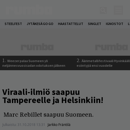
STEELFEST
JYTÄKESÄ GO GO
HAASTATTELUT
SINGLET
IGNOSTOT
L
1.
2.
Weezer palaa Suomeen yli
Äärimetallifestivaali Hyvinkäällä
neljännesvuosisadan odotuksen jälkeen
esiintyjiä ensi vuodelle
Viraali-ilmiö saapuu
Tampereelle ja Helsinkiin!
Marc Rebillet saapuu Suomeen.
Julkaistu:
31.10.2018 13:31
Jarkko Fräntilä