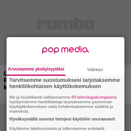
Arvostamme yksityisyyttäsi
Valintasi
Laittomasta graffitista kiinni jäänyt
Paavo Arhinmäki jälleen spraypullo
Tarvitsemme suostumuksesi tarjotaksemme
kädessä – näitä puolueita ei kiinnosta
henkilökohtaisen käyttökokemuksen
Me ja huolellisesti valitsemamme
89 teknologiakumppania
hyödynnämme henkilötietoja tarjotaksemme paremman
käyttäjäkokemuksen sekä kohdentaaksemme sisältöä ja
mainoksia.
Hyväksymällä suostut tietojesi käyttöön seuraavasti
Käytämme laitetunnisteita ja tallennamme evästeitä