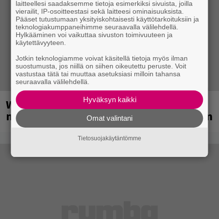
laitteellesi saadaksemme tietoja esimerkiksi sivuista, joilla
vierailit, IP-osoitteestasi sekä laitteesi ominaisuuksista.
Pääset tutustumaan yksityiskohtaisesti käyttötarkoituksiin ja
teknologiakumppaneihimme seuraavalla välilehdellä.
Hylkääminen voi vaikuttaa sivuston toimivuuteen ja
käytettävyyteen.
Jotkin teknologiamme voivat käsitellä tietoja myös ilman
suostumusta, jos niillä on siihen oikeutettu peruste. Voit
vastustaa tätä tai muuttaa asetuksiasi milloin tahansa
seuraavalla välilehdellä.
Hyväksyn kaikki
Weezer palaa Suomeen yli
neljännesvuosisadan odotuksen jälkeen
Omat valintani
Tietosuojakäytäntömme