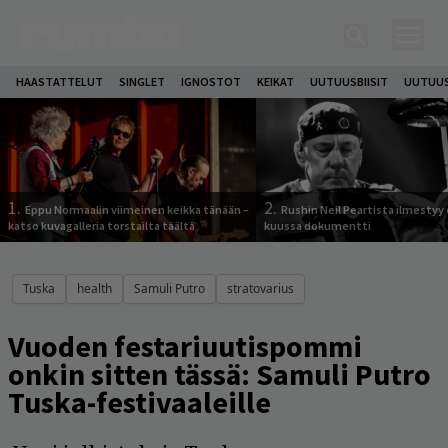
HAASTATTELUT
SINGLET
IGNOSTOT
KEIKAT
UUTUUSBIISIT
UUTUUS
1.
2.
Eppu Normaalin viimeinen keikka tänään –
Rushin Neil Peartista ilmestyy 
katso kuvagalleria torstailta täältä
kuussa dokumentti
Tuska
health
Samuli Putro
stratovarius
Vuoden festariuutispommi
onkin sitten tässä: Samuli Putro
Tuska-festivaaleille