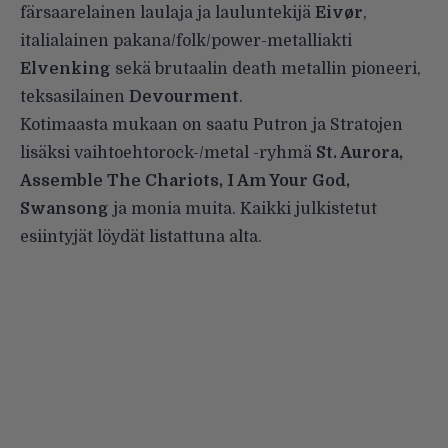
färsaarelainen laulaja ja lauluntekijä
Eivør
,
italialainen pakana/folk/power-metalliakti
Elvenking
sekä brutaalin death metallin pioneeri,
teksasilainen
Devourment
.
Kotimaasta mukaan on saatu Putron ja Stratojen
lisäksi vaihtoehtorock-/metal -ryhmä
St. Aurora,
Assemble The Chariots, I Am Your God,
Swansong
ja monia muita. Kaikki julkistetut
esiintyjät löydät listattuna alta.