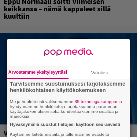
Eppu Normaali soitti viimeisen
keikkansa – nämä kappaleet sillä
kuultiin
Arvostamme yksityisyyttäsi
Valintasi
Tarvitsemme suostumuksesi tarjotaksemme
henkilökohtaisen käyttökokemuksen
Me ja huolellisesti valitsemamme
89 teknologiakumppania
hyödynnämme henkilötietoja tarjotaksemme paremman
käyttäjäkokemuksen sekä kohdentaaksemme sisältöä ja
mainoksia.
Hyväksymällä suostut tietojesi käyttöön seuraavasti
Valtava Yle 100 vuotta -tapahtuma
Käytämme laitetunnisteita ja tallennamme evästeitä