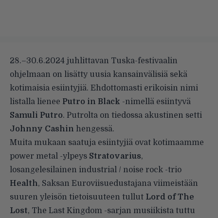
28.–30.6.2024 juhlittavan Tuska-festivaalin
ohjelmaan on lisätty uusia kansainvälisiä sekä
kotimaisia esiintyjiä. Ehdottomasti erikoisin nimi
listalla lienee
Putro in Black
-nimellä esiintyvä
Samuli Putro
. Putrolta on tiedossa akustinen setti
Johnny Cashin
hengessä.
Muita mukaan saatuja esiintyjiä ovat kotimaamme
power metal -ylpeys
Stratovarius
,
losangelesilainen industrial / noise rock -trio
Health
, Saksan Euroviisuedustajana viimeistään
suuren yleisön tietoisuuteen tullut
Lord of The
Lost
, The Last Kingdom -sarjan musiikista tuttu