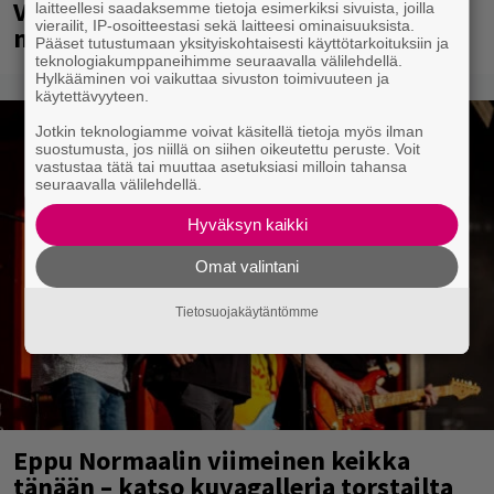
Veikkaus Arenalla syyskuussa – muista
laitteellesi saadaksemme tietoja esimerkiksi sivuista, joilla
vierailit, IP-osoitteestasi sekä laitteesi ominaisuuksista.
myös metalliklassikot-konsertti
Pääset tutustumaan yksityiskohtaisesti käyttötarkoituksiin ja
teknologiakumppaneihimme seuraavalla välilehdellä.
Hylkääminen voi vaikuttaa sivuston toimivuuteen ja
käytettävyyteen.
Jotkin teknologiamme voivat käsitellä tietoja myös ilman
suostumusta, jos niillä on siihen oikeutettu peruste. Voit
vastustaa tätä tai muuttaa asetuksiasi milloin tahansa
seuraavalla välilehdellä.
Hyväksyn kaikki
Omat valintani
Tietosuojakäytäntömme
Eppu Normaalin viimeinen keikka
tänään – katso kuvagalleria torstailta