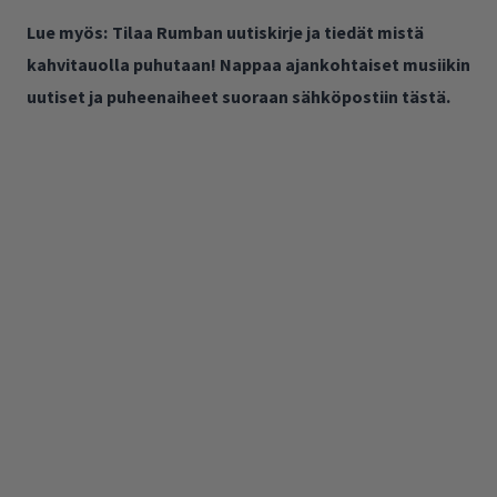
Lue myös:
Tilaa Rumban uutiskirje ja tiedät mistä
kahvitauolla puhutaan! Nappaa ajankohtaiset musiikin
uutiset ja puheenaiheet suoraan sähköpostiin tästä.