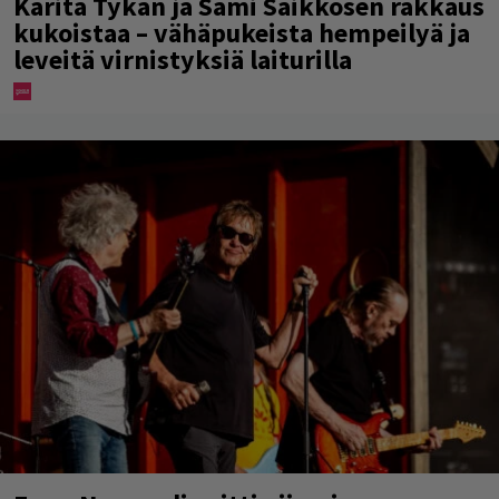
Karita Tykän ja Sami Saikkosen rakkaus
kukoistaa – vähäpukeista hempeilyä ja
leveitä virnistyksiä laiturilla