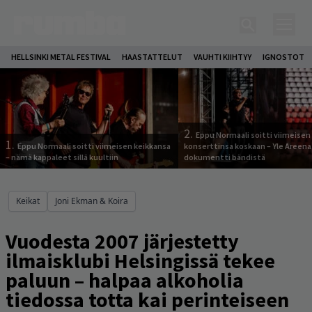
HELLSINKI METAL FESTIVAL
HAASTATTELUT
VAUHTI KIIHTYY
IGNOSTOT
2.
Eppu Normaali soitti viimeisen
1.
Eppu Normaali soitti viimeisen keikkansa
konserttinsa koskaan – Yle Areena
– nämä kappaleet sillä kuultiin
dokumentti bändistä
Keikat
Joni Ekman & Koira
Vuodesta 2007 järjestetty
ilmaisklubi Helsingissä tekee
paluun – halpaa alkoholia
tiedossa totta kai perinteiseen