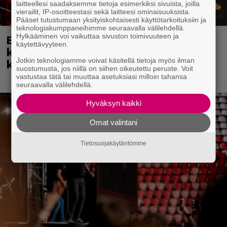
laitteellesi saadaksemme tietoja esimerkiksi sivuista, joilla
vierailit, IP-osoitteestasi sekä laitteesi ominaisuuksista.
Pääset tutustumaan yksityiskohtaisesti käyttötarkoituksiin ja
teknologiakumppaneihimme seuraavalla välilehdellä.
Hylkääminen voi vaikuttaa sivuston toimivuuteen ja
Eppu Normaali soitti viimeisen
käytettävyyteen.
keikkansa – nämä kappaleet sillä
Jotkin teknologiamme voivat käsitellä tietoja myös ilman
kuultiin
suostumusta, jos niillä on siihen oikeutettu peruste. Voit
vastustaa tätä tai muuttaa asetuksiasi milloin tahansa
seuraavalla välilehdellä.
Hyväksyn kaikki
Omat valintani
Tietosuojakäytäntömme