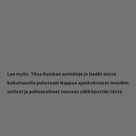
Lue myös:
Tilaa Rumban uutiskirje ja tiedät mistä
kahvitauolla puhutaan! Nappaa ajankohtaiset musiikin
uutiset ja puheenaiheet suoraan sähköpostiin tästä.