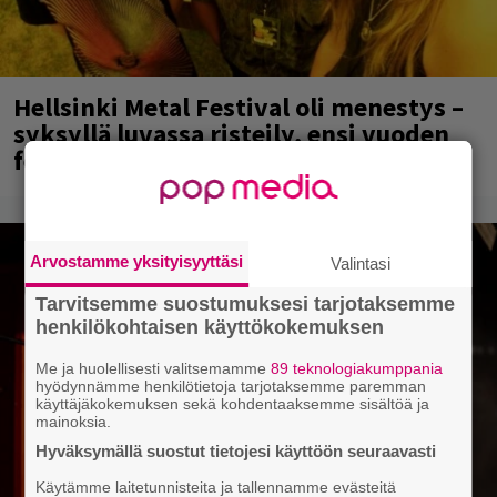
Hellsinki Metal Festival oli menestys –
syksyllä luvassa risteily, ensi vuoden
festarien ajankohta selvillä
Arvostamme yksityisyyttäsi
Valintasi
Tarvitsemme suostumuksesi tarjotaksemme
henkilökohtaisen käyttökokemuksen
Me ja huolellisesti valitsemamme
89 teknologiakumppania
hyödynnämme henkilötietoja tarjotaksemme paremman
käyttäjäkokemuksen sekä kohdentaaksemme sisältöä ja
mainoksia.
Hyväksymällä suostut tietojesi käyttöön seuraavasti
Käytämme laitetunnisteita ja tallennamme evästeitä