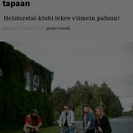
tapaan
Helatorstai-klubi tekee viimein paluun!
Julkaistu:
17.2.2022 11:17
Jarkko Fräntilä