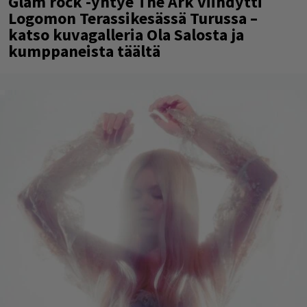
Glam rock -yhtye The Ark viihdytti
Logomon Terassikesässä Turussa –
katso kuvagalleria Ola Salosta ja
kumppaneista täältä