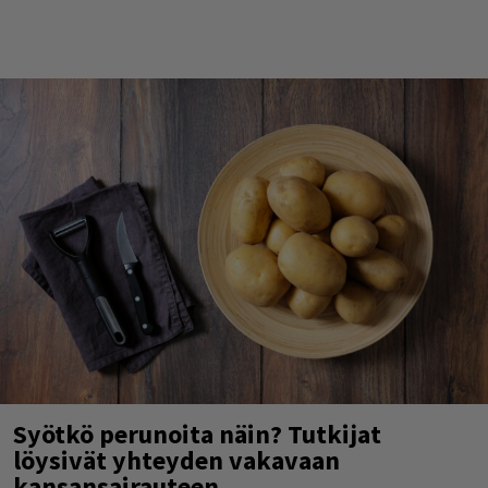
Syötkö perunoita näin? Tutkijat
löysivät yhteyden vakavaan
kansansairauteen