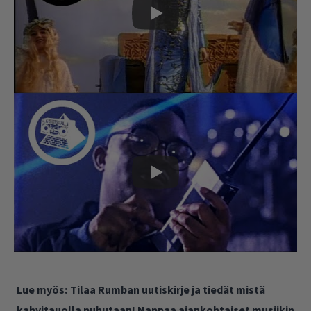
Lue myös:
Tilaa Rumban uutiskirje ja tiedät mistä
kahvitauolla puhutaan! Nappaa ajankohtaiset musiikin