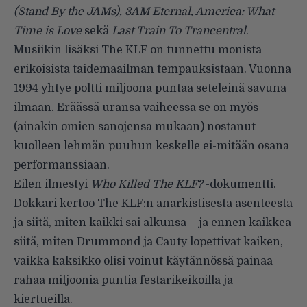
(Stand By the JAMs), 3AM Eternal, America: What
Time is Love
sekä
Last Train To Trancentral
.
Musiikin lisäksi The KLF on tunnettu monista
erikoisista taidemaailman tempauksistaan. Vuonna
1994 yhtye poltti miljoona puntaa seteleinä savuna
ilmaan. Eräässä uransa vaiheessa se on myös
(ainakin omien sanojensa mukaan) nostanut
kuolleen lehmän puuhun keskelle ei-mitään osana
performanssiaan.
Eilen ilmestyi
Who Killed The KLF?
-dokumentti.
Dokkari kertoo The KLF:n anarkistisesta asenteesta
ja siitä, miten kaikki sai alkunsa – ja ennen kaikkea
siitä, miten Drummond ja Cauty lopettivat kaiken,
vaikka kaksikko olisi voinut käytännössä painaa
rahaa miljoonia puntia festarikeikoilla ja
kiertueilla.