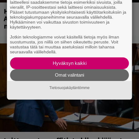
laitteellesi saadaksemme tietoja esimerkiksi sivuista, joilla
vierailit, IP-osoitteestasi sekä laitteesi ominaisuuksista.
Huomenna se ilmestyy – CMX:stä tutun
Pääset tutustumaan yksityiskohtaisesti käyttötarkoituksiin ja
A.W. Yrjänän uutuusalbumi om
teknologiakumppaneihimme seuraavalla välilehdellä.
Hylkääminen voi vaikuttaa sivuston toimivuuteen ja
mammuttimainen kokonaisuus
käytettävyyteen.
Jotkin teknologiamme voivat käsitellä tietoja myös ilman
suostumusta, jos niillä on siihen oikeutettu peruste. Voit
vastustaa tätä tai muuttaa asetuksiasi milloin tahansa
seuraavalla välilehdellä.
Hyväksyn kaikki
Omat valintani
Tietosuojakäytäntömme