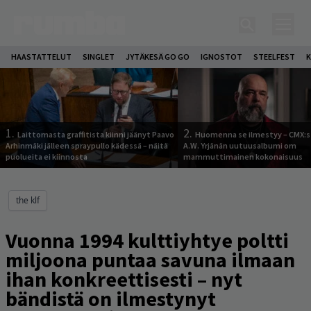
HAASTATTELUT
SINGLET
JYTÄKESÄ GO GO
IGNOSTOT
STEELFEST
K
1.
2.
Laittomasta graffitista kiinni jäänyt Paavo
Huomenna se ilmestyy – CMX:s
Arhinmäki jälleen spraypullo kädessä – näitä
A.W. Yrjänän uutuusalbumi om
puolueita ei kiinnosta
mammuttimainen kokonaisuus
the klf
Vuonna 1994 kulttiyhtye poltti
miljoona puntaa savuna ilmaan
ihan konkreettisesti – nyt
bändistä on ilmestynyt