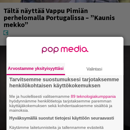
Tältä näyttää Vappu Pimiän
perhelomalla Portugalissa – ”Kaunis
mekko”
Arvostamme yksityisyyttäsi
Valintasi
Tarvitsemme suostumuksesi tarjotaksemme
henkilökohtaisen käyttökokemuksen
Me ja huolellisesti valitsemamme
89 teknologiakumppania
hyödynnämme henkilötietoja tarjotaksemme paremman
käyttäjäkokemuksen sekä kohdentaaksemme sisältöä ja
mainoksia.
Hyväksymällä suostut tietojesi käyttöön seuraavasti
Käytämme laitetunnisteita ja tallennamme evästeitä