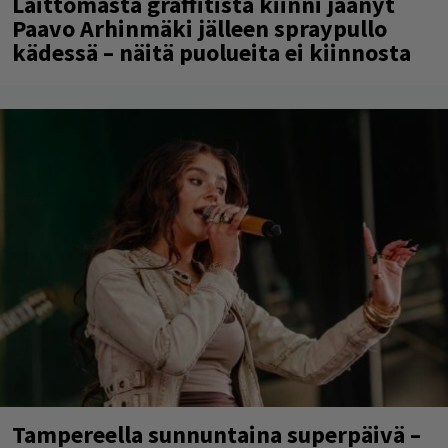
Laittomasta graffitista kiinni jäänyt
Paavo Arhinmäki jälleen spraypullo
kädessä – näitä puolueita ei kiinnosta
Tampereella sunnuntaina superpäivä –