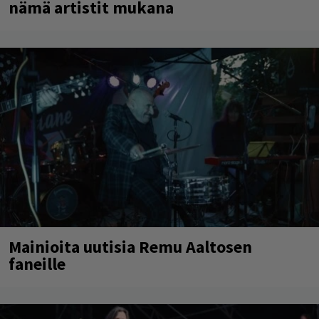
nämä artistit mukana
Mainioita uutisia Remu Aaltosen
faneille