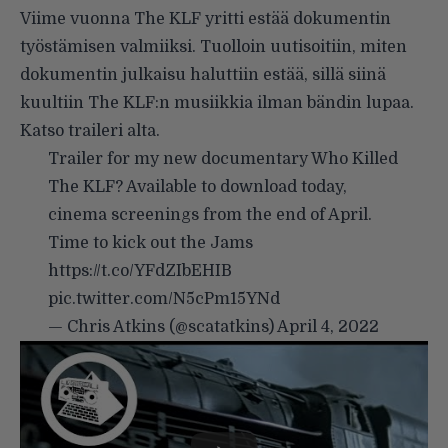
Viime vuonna The KLF yritti estää dokumentin
työstämisen valmiiksi. Tuolloin
uutisoitiin
, miten
dokumentin julkaisu haluttiin estää, sillä siinä
kuultiin The KLF:n musiikkia ilman bändin lupaa.
Katso traileri alta.
Trailer for my new documentary Who Killed
The KLF? Available to download today,
cinema screenings from the end of April.
Time to kick out the Jams
https://t.co/YFdZIbEHIB
pic.twitter.com/N5cPm15YNd
— Chris Atkins (@scatatkins)
April 4, 2022