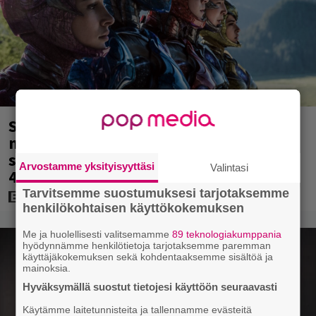
Scifihetki: Ilmaiskatselussa 100
miljoonan dollarin
supersankarielokuva – sai Suomessa
Arvostamme yksityisyyttäsi
Valintasi
4017 katsojaa
Tarvitsemme suostumuksesi tarjotaksemme
henkilökohtaisen käyttökokemuksen
Me ja huolellisesti valitsemamme
89 teknologiakumppania
hyödynnämme henkilötietoja tarjotaksemme paremman
käyttäjäkokemuksen sekä kohdentaaksemme sisältöä ja
mainoksia.
Hyväksymällä suostut tietojesi käyttöön seuraavasti
Käytämme laitetunnisteita ja tallennamme evästeitä