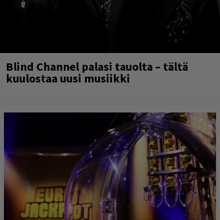
Blind Channel palasi tauolta – tältä
kuulostaa uusi musiikki