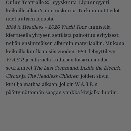
Oulun Teatrialle 25. syyskuuta. Lipunmyynti
keikoille alkaa 7. marraskuuta. Tarkemmat tiedot
näet uutisen lopusta.
1984 to Headless – 2020 World Tour
-nimisellä
kiertueella yhtyeen settilista painottuu erityisesti
neljän ensimmäisen albumin materiaaliin. Mukana
keikoilla kuullaan siis vuoden 1984 debyyttilevy
W.A.S.P.
ja sitä vielä kultaisen kasarin ajoilla
seuranneet
The Last Command
,
Inside the Electric
Circus
ja
The Headless Children
, joiden siivin
kuulija matkaa aikaan, jolloin W.A.S.P.:n
päättymättömän saagan vankka kivijalka luotiin.