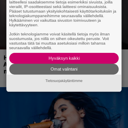
laitteellesi saadaksemme tietoja esimerkiksi sivuista, joilla
vierailit, IP-osoitteestasi sekä laitteesi ominaisuuksista.
Pääset tutustumaan yksityiskohtaisesti käyttötarkoituksiin ja
teknologiakumppaneihimme seuraavalla välilehdellä.
Hylkääminen voi vaikuttaa sivuston toimivuuteen ja
käytettävyyteen.
Jotkin teknologiamme voivat käsitellä tietoja myös ilman
suostumusta, jos niillä on siihen oikeutettu peruste. Voit
vastustaa tätä tai muuttaa asetuksiasi milloin tahansa
seuraavalla välilehdellä.
Huomenna se ilmestyy – CMX:stä tutun
Hyväksyn kaikki
A.W. Yrjänän uutuusalbumi om
Omat valintani
mammuttimainen kokonaisuus
Tietosuojakäytäntömme