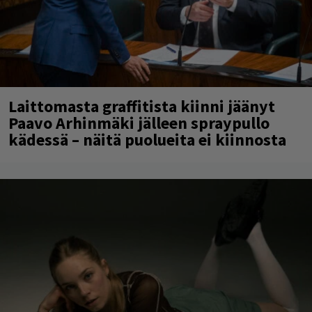
Laittomasta graffitista kiinni jäänyt
Paavo Arhinmäki jälleen spraypullo
kädessä – näitä puolueita ei kiinnosta