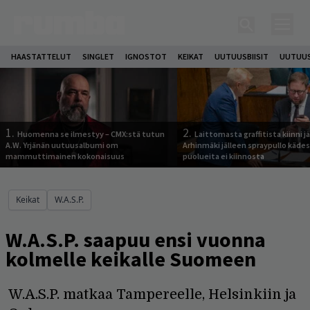
HAASTATTELUT
SINGLET
IGNOSTOT
KEIKAT
UUTUUSBIISIT
UUTUUS
1.
2.
Huomenna se ilmestyy – CMX:stä tutun
Laittomasta graffitista kiinni 
A.W. Yrjänän uutuusalbumi om
Arhinmäki jälleen spraypullo kädes
mammuttimainen kokonaisuus
puolueita ei kiinnosta
Keikat
W.A.S.P.
W.A.S.P. saapuu ensi vuonna
kolmelle keikalle Suomeen
W.A.S.P. matkaa Tampereelle, Helsinkiin ja