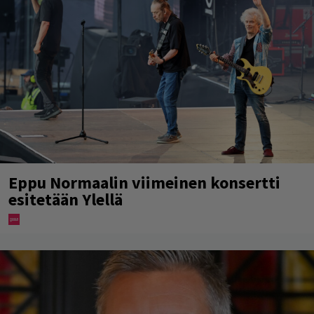
Eppu Normaalin viimeinen konsertti
esitetään Ylellä