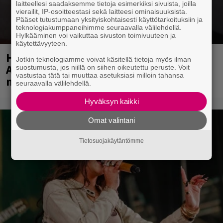
laitteellesi saadaksemme tietoja esimerkiksi sivuista, joilla
vierailit, IP-osoitteestasi sekä laitteesi ominaisuuksista.
Pääset tutustumaan yksityiskohtaisesti käyttötarkoituksiin ja
teknologiakumppaneihimme seuraavalla välilehdellä.
Hylkääminen voi vaikuttaa sivuston toimivuuteen ja
käytettävyyteen.
Huomenna se ilmestyy – CMX:stä tutun
Jotkin teknologiamme voivat käsitellä tietoja myös ilman
A.W. Yrjänän uutuusalbumi om
suostumusta, jos niillä on siihen oikeutettu peruste. Voit
vastustaa tätä tai muuttaa asetuksiasi milloin tahansa
mammuttimainen kokonaisuus
seuraavalla välilehdellä.
Hyväksyn kaikki
Omat valintani
Tietosuojakäytäntömme