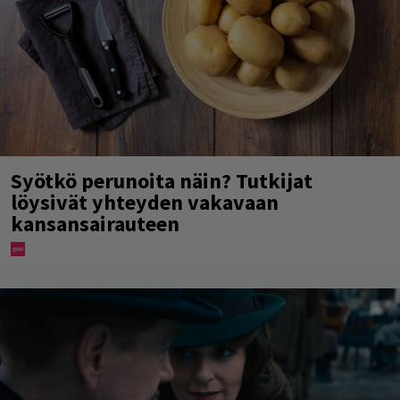
Syötkö perunoita näin? Tutkijat
löysivät yhteyden vakavaan
kansansairauteen