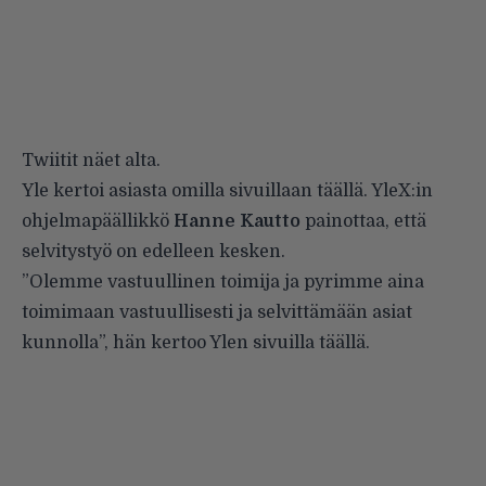
Twiitit näet alta.
Yle kertoi asiasta omilla sivuillaan
täällä
. YleX:in
ohjelmapäällikkö
Hanne Kautto
painottaa, että
selvitystyö on edelleen kesken.
”Olemme vastuullinen toimija ja pyrimme aina
toimimaan vastuullisesti ja selvittämään asiat
kunnolla”, hän kertoo Ylen
sivuilla täällä
.