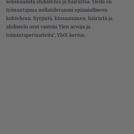
seksuaalista ahdistelua ja häirintää. Ylellä on
työnantajana nollatoleranssi epäasialliseen
kohteluun. Syrjintä, kiusaaminen, häirintä ja
ahdistelu ovat vastoin Ylen arvoja ja
toimintaperiaatteita”, YleX kertoo.