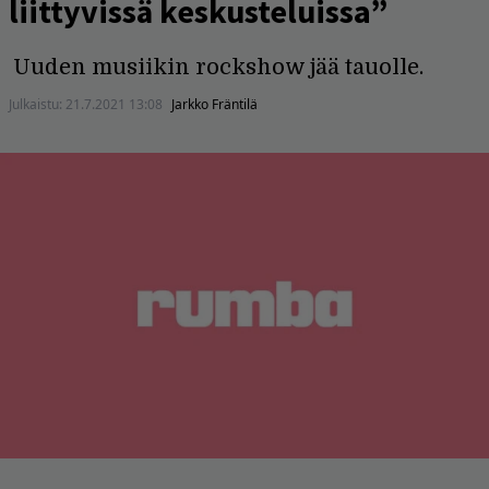
liittyvissä keskusteluissa”
Uuden musiikin rockshow jää tauolle.
Julkaistu:
21.7.2021 13:08
Jarkko Fräntilä