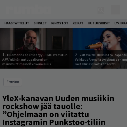
HAASTATTELUT
SINGLET
IGNOSTOT
KEIKAT
UUTUUSBIISIT
LYRIIKK
1.
2.
Huomenna se ilmestyy – CMX:stä tutun
Valtava Yle 100 vuotta -tapah
A.W. Yrjänän uutuusalbumi om
Veikkaus Arenalla syyskuussa – m
mammuttimainen kokonaisuus
metalliklassikot-konsertti
#metoo
YleX-kanavan Uuden musiikin
rockshow jää tauolle:
”Ohjelmaan on viitattu
Instagramin Punkstoo-tiliin