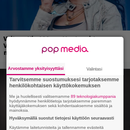
Valtava Yle 100 vuotta -tapahtuma
Veikkaus Arenalla syyskuussa – muista
myös metalliklassikot-konsertti
Arvostamme yksityisyyttäsi
Valintasi
Tarvitsemme suostumuksesi tarjotaksemme
henkilökohtaisen käyttökokemuksen
Me ja huolellisesti valitsemamme
89 teknologiakumppania
hyödynnämme henkilötietoja tarjotaksemme paremman
käyttäjäkokemuksen sekä kohdentaaksemme sisältöä ja
mainoksia.
Hyväksymällä suostut tietojesi käyttöön seuraavasti
Käytämme laitetunnisteita ja tallennamme evästeitä