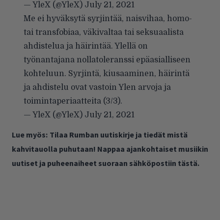
— YleX (@YleX)
July 21, 2021
Me ei hyväksytä syrjintää, naisvihaa, homo-
tai transfobiaa, väkivaltaa tai seksuaalista
ahdistelua ja häirintää. Ylellä on
työnantajana nollatoleranssi epäasialliseen
kohteluun. Syrjintä, kiusaaminen, häirintä
ja ahdistelu ovat vastoin Ylen arvoja ja
toimintaperiaatteita (3/3).
— YleX (@YleX)
July 21, 2021
Lue myös:
Tilaa Rumban uutiskirje ja tiedät mistä
kahvitauolla puhutaan! Nappaa ajankohtaiset musiikin
uutiset ja puheenaiheet suoraan sähköpostiin tästä.