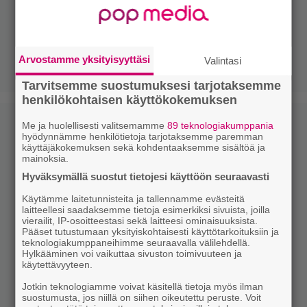
Arvostamme yksityisyyttäsi
Valintasi
Tarvitsemme suostumuksesi tarjotaksemme
henkilökohtaisen käyttökokemuksen
Me ja huolellisesti valitsemamme
89 teknologiakumppania
hyödynnämme henkilötietoja tarjotaksemme paremman
käyttäjäkokemuksen sekä kohdentaaksemme sisältöä ja
mainoksia.
Hyväksymällä suostut tietojesi käyttöön seuraavasti
Käytämme laitetunnisteita ja tallennamme evästeitä
laitteellesi saadaksemme tietoja esimerkiksi sivuista, joilla
vierailit, IP-osoitteestasi sekä laitteesi ominaisuuksista.
Pääset tutustumaan yksityiskohtaisesti käyttötarkoituksiin ja
teknologiakumppaneihimme seuraavalla välilehdellä.
Hylkääminen voi vaikuttaa sivuston toimivuuteen ja
käytettävyyteen.
Jotkin teknologiamme voivat käsitellä tietoja myös ilman
suostumusta, jos niillä on siihen oikeutettu peruste. Voit