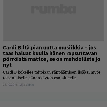
Cardi B:ltä pian uutta musiikkia – jos
taas haluat kuulla hänen rapsuttavan
pörröistä mattoa, se on mahdollista jo
nyt
Cardi B kokeilee taitojaan räppäämisen lisäksi myös
toisenlaisella äänenkäytön osa-alueella.
23.10.2018
Vilja Vainio