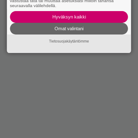
vastustaa tätä tai muuttaa asetuksiasi milloin tahansa
seuraavalla välilehdellä.
Hyväksyn kaikki
Omat valintani
Tietosuojakäytäntömme