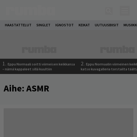
HAASTATTELUT
SINGLET
IGNOSTOT
KEIKAT
UUTUUSBIISIT
MUSIIKK
1.
2.
Eppu Normaali soitti viimeisen keikkansa
Eppu Normaalin viimeinen keik
– nämä kappaleet sillä kuultiin
katso kuvagalleria torstailta täält
Aihe:
ASMR