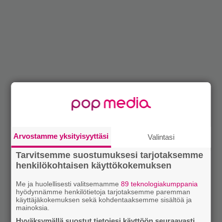
Arvostamme yksityisyyttäsi
Valintasi
Tarvitsemme suostumuksesi tarjotaksemme
henkilökohtaisen käyttökokemuksen
Me ja huolellisesti valitsemamme
89 teknologiakumppania
hyödynnämme henkilötietoja tarjotaksemme paremman
käyttäjäkokemuksen sekä kohdentaaksemme sisältöä ja
mainoksia.
Hyväksymällä suostut tietojesi käyttöön seuraavasti