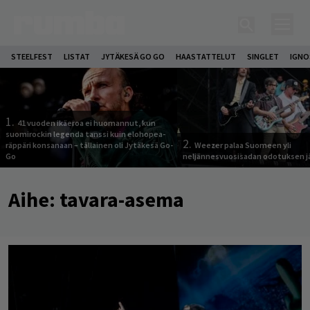
STEELFEST
LISTAT
JYTÄKESÄ GO GO
HAASTATTELUT
SINGLET
IGN
1.
41 vuoden ikäeroa ei huomannut, kun
suomirockin legenda tanssi kuin elohopea-
2.
räppäri konsanaan – tällainen oli Jytäkesä Go-
Weezer palaa Suomeen yli
Go
neljännesvuosisadan odotuksen j
Aihe:
tavara-asema