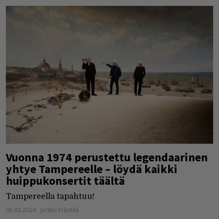
Vuonna 1974 perustettu legendaarinen
yhtye Tampereelle – löydä kaikki
huippukonsertit täältä
Tampereella tapahtuu!
06.09.2024
Jarkko Fräntilä