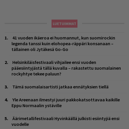
LUETUIMMAT
41 vuoden ikäeroa ei huomannut, kun suomirockin
legenda tanssi kuin elohopea-räppäri konsanaan –
tällainen oli Jytäkesä Go-Go
Helsinkiläisfestivaali vihjailee ensi vuoden
pääesiintyjästä tällä kuvalla – rakastettu suomalainen
rockyhtye tekee paluun?
Tämä suomalaisartisti jatkaa ennätyksien tiellä
Yle Areenaan ilmestyi juuri pakkokatsottavaa kaikille
Eppu Normaalin ystäville
Äärimetallifestivaali Hyvinkäällä julkisti esiintyjiä ensi
vuodelle