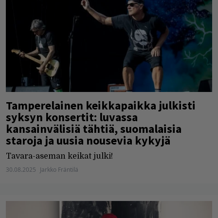
Tamperelainen keikkapaikka julkisti
syksyn konsertit: luvassa
kansainvälisiä tähtiä, suomalaisia
staroja ja uusia nousevia kykyjä
Tavara-aseman keikat julki!
30.08.2025
Jarkko Fräntilä