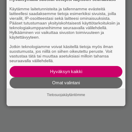
Käytämme laitetunnisteita ja tallennamme evästeitä
laitteellesi saadaksemme tietoja esimerkiksi sivuista, joilla
vierailit, IP-osoitteestasi sekä laitteesi ominaisuuksista.
Pääset tutustumaan yksityiskohtaisesti käyttötarkoituksiin ja
teknologiakumppaneihimme seuraavalla välilehdellä.
Hylkääminen voi vaikuttaa sivuston toimivuuteen ja
käytettävyyteen.
Jotkin teknologiamme voivat käsitellä tietoja myös ilman
suostumusta, jos niillä on siihen oikeutettu peruste. Voit
vastustaa tätä tai muuttaa asetuksiasi milloin tahansa
seuraavalla välilehdellä.
Hyväksyn kaikki
Omat valintani
Tietosuojakäytäntömme