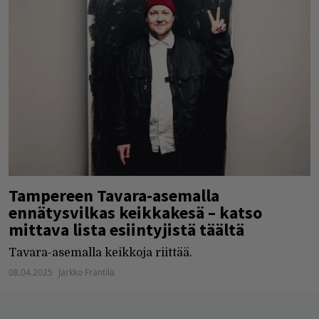
Tampereen Tavara-asemalla
ennätysvilkas keikkakesä – katso
mittava lista esiintyjistä täältä
Tavara-asemalla keikkoja riittää.
08.04.2025
Jarkko Fräntilä