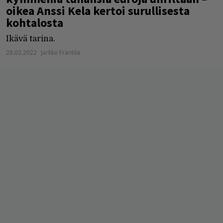
oikea Anssi Kela kertoi surullisesta
kohtalosta
Ikävä tarina.
28.03.2022
Jarkko Fräntilä