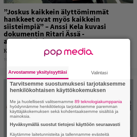
”Joskus kaikkein älyttömimmät
hankkeet ovat myös kaikkein
siisteimpiä” – Anssi Kela kuvasi
dokumentin Ritari Ässä -
autoprojektistaan
KITT-auton luomisprosessi tallennettiin videolle.
10.03.2022
Elli Muurikainen
Arvostamme yksityisyyttäsi
Valintasi
Tarvitsemme suostumuksesi tarjotaksemme
henkilökohtaisen käyttökokemuksen
Me ja huolellisesti valitsemamme
89 teknologiakumppania
hyödynnämme henkilötietoja tarjotaksemme paremman
käyttäjäkokemuksen sekä kohdentaaksemme sisältöä ja
mainoksia.
Hyväksymällä suostut tietojesi käyttöön seuraavasti
Käytämme laitetunnisteita ja tallennamme evästeitä