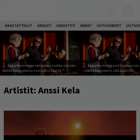
HAASTATTELUT
SINGLET
IGNOSTOT
KEIKAT
UUTUUSBIISIT
UUTUUS
1.
2.
Eppu Normaalin viimeinen keikka tänään –
Eppu Normaali soitti viimeisen
katso kuvagalleria torstailta täältä
– nämä kappaleet sillä kuultiin
Artistit:
Anssi Kela