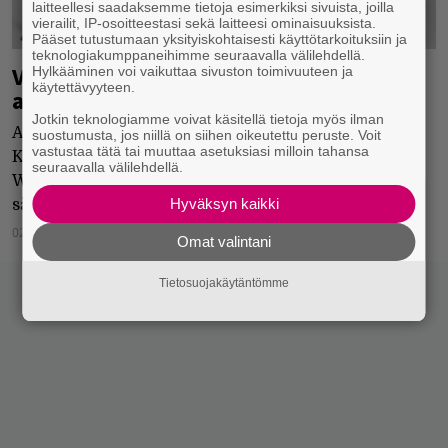
laitteellesi saadaksemme tietoja esimerkiksi sivuista, joilla
vierailit, IP-osoitteestasi sekä laitteesi ominaisuuksista.
Pääset tutustumaan yksityiskohtaisesti käyttötarkoituksiin ja
teknologiakumppaneihimme seuraavalla välilehdellä.
Vain elämää -konsertti Hartwall-
Hylkääminen voi vaikuttaa sivuston toimivuuteen ja
käytettävyyteen.
areenalle
Jotkin teknologiamme voivat käsitellä tietoja myös ilman
Abreu, Jukka Poika, Pyhimys, Chisu, Anssi
suostumusta, jos niillä on siihen oikeutettu peruste. Voit
vastustaa tätä tai muuttaa asetuksiasi milloin tahansa
Kela, Tuure Kilpeläinen, Suvi Teräsniska ja Arttu
seuraavalla välilehdellä.
Wiskari esiintyvät Leri Leskisen orkesterin
Hyväksyn kaikki
säestämänä.
02.11.2021
Jukka Hätinen
Omat valintani
Tietosuojakäytäntömme