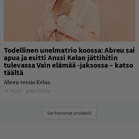
Todellinen unelmatrio koossa: Abreu sai
apua ja esitti Anssi Kelan jättihitin
tulevassa Vain elämää -jaksossa – katso
täältä
Abreu versio Kelaa.
14.10.2021
Jarkko Fräntilä
Artikkelien
Vanhemmat artikkelit
selaus