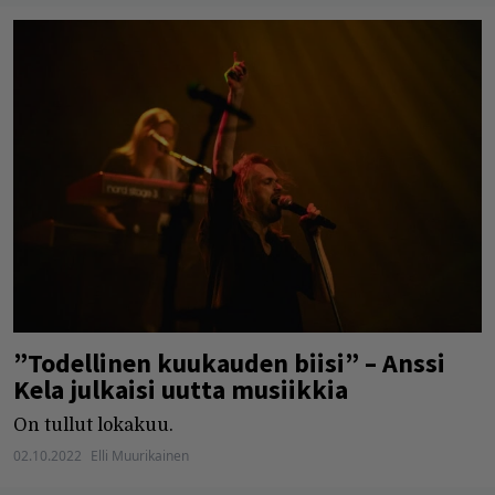
”Todellinen kuukauden biisi” – Anssi
Kela julkaisi uutta musiikkia
On tullut lokakuu.
02.10.2022
Elli Muurikainen