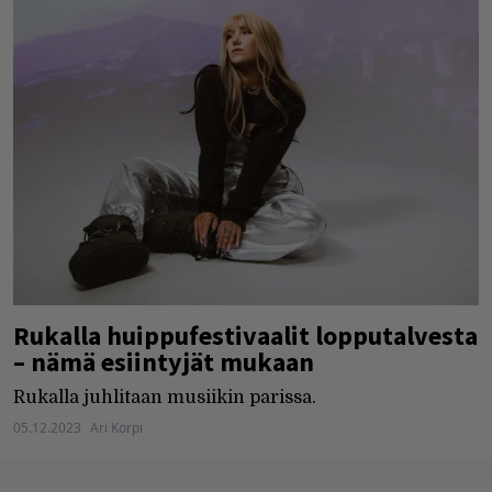
Rukalla huippufestivaalit lopputalvesta
– nämä esiintyjät mukaan
Rukalla juhlitaan musiikin parissa.
05.12.2023
Ari Korpi