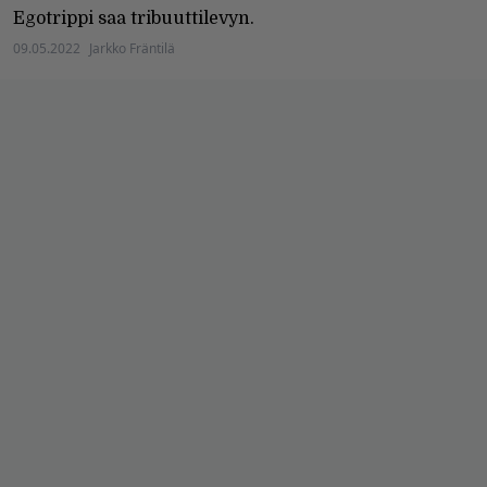
Egotrippi saa tribuuttilevyn.
09.05.2022
Jarkko Fräntilä