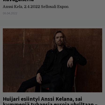
Anssi Kela, 2.4.2022 Sellosali Espoo.
06.04.2022
Huijari esiintyi Anssi Kelana, sai
kymmeniä tuhansia euroja uhriltaan –