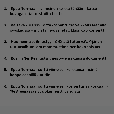
Eppu Normaalin viimeinen keikka tänään – katso
kuvagalleria torstailta täältä
Valtava Yle 100 vuotta -tapahtuma Veikkaus Arenalla
syyskuussa – muista myös metalliklassikot-konsertti
Huomenna se ilmestyy – CMX:stä tutun A.W. Yrjänän
uutuusalbumi om mammuttimainen kokonaisuus
Rushin Neil Peartista ilmestyy ensi kuussa dokumentti
Eppu Normaali soitti viimeisen keikkansa – nämä
kappaleet sillä kuultiin
Eppu Normaali soitti viimeisen konserttinsa koskaan –
Yle Areenassa nyt dokumentti bändistä