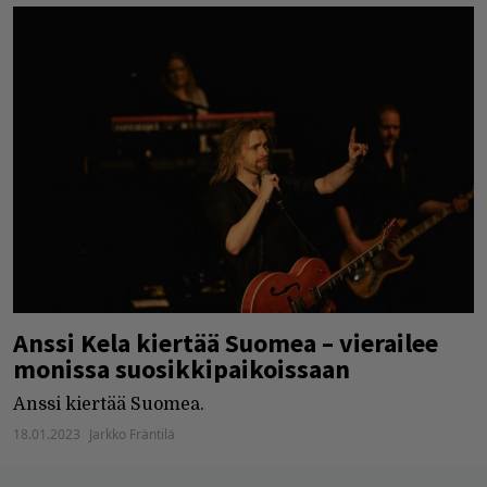
Anssi Kela kiertää Suomea – vierailee
monissa suosikkipaikoissaan
Anssi kiertää Suomea.
18.01.2023
Jarkko Fräntilä