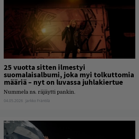
25 vuotta sitten ilmestyi
suomalaisalbumi, joka myi tolkuttomia
määriä – nyt on luvassa juhlakiertue
Nummela ns. räjäytti pankin.
04.05.2026
Jarkko Fräntilä