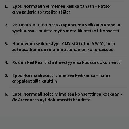
Eppu Normaalin viimeinen keikka tänään – katso
kuvagalleria torstailta täältä
Valtava Yle 100 vuotta -tapahtuma Veikkaus Arenalla
syyskuussa – muista myös metalliklassikot-konsertti
Huomenna se ilmestyy – CMX:stä tutun A.W. Yrjänän
uutuusalbumi om mammuttimainen kokonaisuus
Rushin Neil Peartista ilmestyy ensi kuussa dokumentti
Eppu Normaali soitti viimeisen keikkansa – nämä
kappaleet sillä kuultiin
Eppu Normaali soitti viimeisen konserttinsa koskaan –
Yle Areenassa nyt dokumentti bändistä