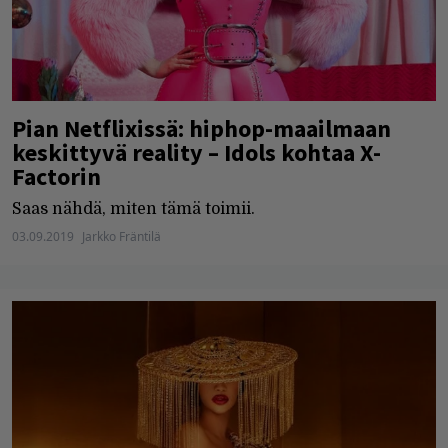
Pian Netflixissä: hiphop-maailmaan
keskittyvä reality – Idols kohtaa X-
Factorin
Saas nähdä, miten tämä toimii.
03.09.2019
Jarkko Fräntilä