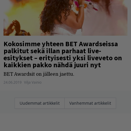
Kokosimme yhteen BET Awardseissa
palkitut sekä illan parhaat live-
esitykset – erityisesti yksi liveveto on
kaikkien pakko nähdä juuri nyt
BET Awardsit on jälleen jaettu.
24.06.2019
Vilja Vainio
Artikkelien
Uudemmat artikkelit
Vanhemmat artikkelit
selaus