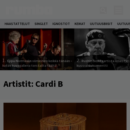
HAASTATTELUT
SINGLET
IGNOSTOT
KEIKAT
UUTUUSBIISIT
UUTUUS
1.
2.
Eppu Normaalin viimeinen keikka tänään –
Rushin Neil Peartista ilmestyy 
katso kuvagalleria torstailta täältä
kuussa dokumentti
Artistit:
Cardi B