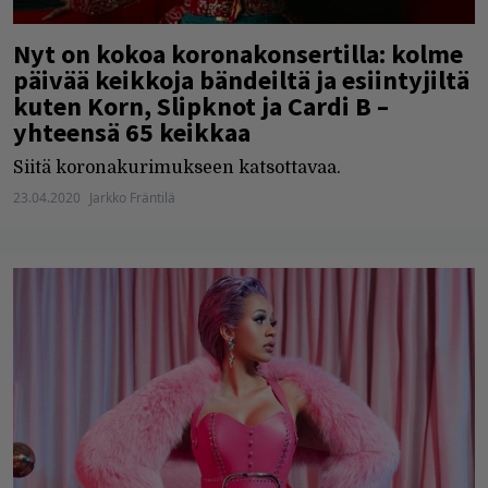
Nyt on kokoa koronakonsertilla: kolme
päivää keikkoja bändeiltä ja esiintyjiltä
kuten Korn, Slipknot ja Cardi B –
yhteensä 65 keikkaa
Siitä koronakurimukseen katsottavaa.
23.04.2020
Jarkko Fräntilä