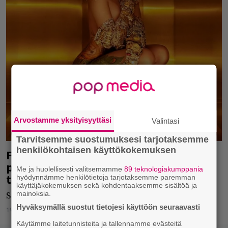
Arvostamme yksityisyyttäsi
Valintasi
Tarvitsemme suostumuksesi tarjotaksemme
henkilökohtaisen käyttökokemuksen
Flow-festivaalien perjantain
pääesiintyjä perui – korvaaja saatiin
Me ja huolellisesti valitsemamme
89 teknologiakumppania
tilalle
hyödynnämme henkilötietoja tarjotaksemme paremman
käyttäjäkokemuksen sekä kohdentaaksemme sisältöä ja
mainoksia.
Solange saapuu Flow-festivaaleille.
Hyväksymällä suostut tietojesi käyttöön seuraavasti
19.07.2019
Jarkko Fräntilä
Käytämme laitetunnisteita ja tallennamme evästeitä