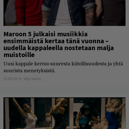
Maroon 5 julkaisi musiikkia
ensimmäistä kertaa tänä vuonna –
uudella kappaleella nostetaan malja
muistoille
Uusi kappale kertoo suuresta kiitollisuudesta ja yhtä
suurista menetyksistä.
22.09.2019
Vilja Vainio