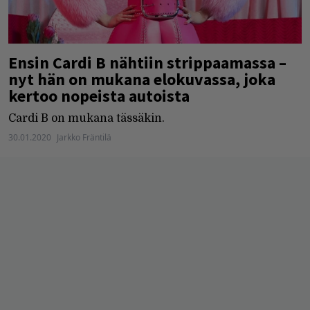
Ensin Cardi B nähtiin strippaamassa –
nyt hän on mukana elokuvassa, joka
kertoo nopeista autoista
Cardi B on mukana tässäkin.
30.01.2020
Jarkko Fräntilä