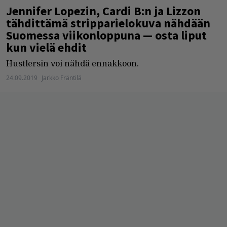
Jennifer Lopezin, Cardi B:n ja Lizzon
tähdittämä stripparielokuva nähdään
Suomessa viikonloppuna — osta liput
kun vielä ehdit
Hustlersin voi nähdä ennakkoon.
24.09.2019
Jarkko Fräntilä