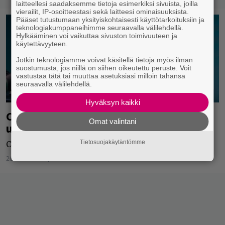
laitteellesi saadaksemme tietoja esimerkiksi sivuista, joilla
vierailit, IP-osoitteestasi sekä laitteesi ominaisuuksista.
Pääset tutustumaan yksityiskohtaisesti käyttötarkoituksiin ja
teknologiakumppaneihimme seuraavalla välilehdellä.
Hylkääminen voi vaikuttaa sivuston toimivuuteen ja
käytettävyyteen.
Jotkin teknologiamme voivat käsitellä tietoja myös ilman
suostumusta, jos niillä on siihen oikeutettu peruste. Voit
vastustaa tätä tai muuttaa asetuksiasi milloin tahansa
seuraavalla välilehdellä.
Hyväksyn kaikki
Cardi B julkaisi musiikkivideon
Omat valintani
uusimmalle kappaleen Press
Tietosuojakäytäntömme
Cardi don't need more press
26.06.2019
Vilja Vainio