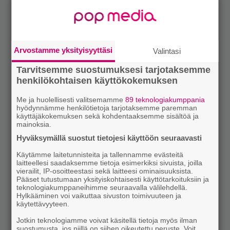
Arvostamme yksityisyyttäsi
Valintasi
Tarvitsemme suostumuksesi tarjotaksemme
henkilökohtaisen käyttökokemuksen
Me ja huolellisesti valitsemamme
89 teknologiakumppania
hyödynnämme henkilötietoja tarjotaksemme paremman
käyttäjäkokemuksen sekä kohdentaaksemme sisältöä ja
mainoksia.
Hyväksymällä suostut tietojesi käyttöön seuraavasti
Käytämme laitetunnisteita ja tallennamme evästeitä
laitteellesi saadaksemme tietoja esimerkiksi sivuista, joilla
vierailit, IP-osoitteestasi sekä laitteesi ominaisuuksista.
Pääset tutustumaan yksityiskohtaisesti käyttötarkoituksiin ja
teknologiakumppaneihimme seuraavalla välilehdellä.
Hylkääminen voi vaikuttaa sivuston toimivuuteen ja
käytettävyyteen.
Jotkin teknologiamme voivat käsitellä tietoja myös ilman
suostumusta, jos niillä on siihen oikeutettu peruste. Voit