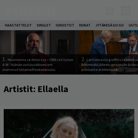
HAASTATTELUT
SINGLET
IGNOSTOT
KEIKAT
JYTÄKESÄ GO GO
UUTU
1.
2.
Huomenna se ilmestyy – CMX:stä tutun
Laittomasta graffitista kiinni 
A.W. Yrjänän uutuusalbumi om
Arhinmäki jälleen spraypullo kädes
mammuttimainen kokonaisuus
puolueita ei kiinnosta
Artistit:
Ellaella