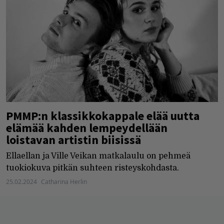
PMMP:n klassikkokappale elää uutta
elämää kahden lempeydellään
loistavan artistin biisissä
Ellaellan ja Ville Veikan matkalaulu on pehmeä
tuokiokuva pitkän suhteen risteyskohdasta.
25.02.2024
Catharina Herlin