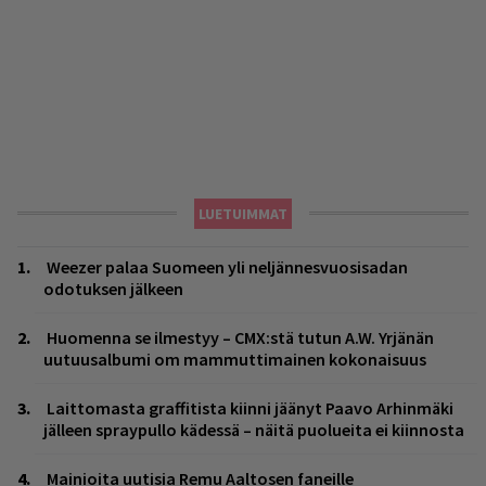
LUETUIMMAT
Weezer palaa Suomeen yli neljännesvuosisadan
odotuksen jälkeen
Huomenna se ilmestyy – CMX:stä tutun A.W. Yrjänän
uutuusalbumi om mammuttimainen kokonaisuus
Laittomasta graffitista kiinni jäänyt Paavo Arhinmäki
jälleen spraypullo kädessä – näitä puolueita ei kiinnosta
Mainioita uutisia Remu Aaltosen faneille