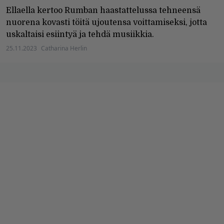
Ellaella kertoo Rumban haastattelussa tehneensä
nuorena kovasti töitä ujoutensa voittamiseksi, jotta
uskaltaisi esiintyä ja tehdä musiikkia.
25.11.2023
Catharina Herlin