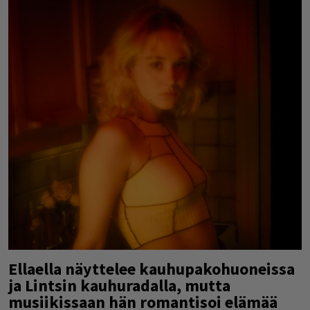
Ellaella näyttelee kauhupakohuoneissa
ja Lintsin kauhuradalla, mutta
musiikissaan hän romantisoi elämää