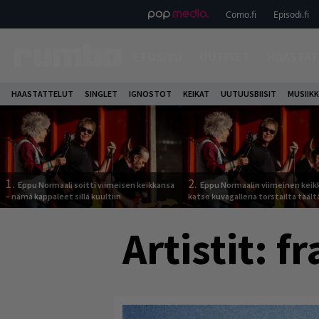
Como.fi
Episodi.fi
ETUSIVU
UUTISET
HAASTAT
HAASTATTELUT
SINGLET
IGNOSTOT
KEIKAT
UUTUUSBIISIT
MUSIIKK
1.
2.
Eppu Normaali soitti viimeisen keikkansa
Eppu Normaalin viimeinen keik
– nämä kappaleet sillä kuultiin
katso kuvagalleria torstailta täält
Artistit:
fr