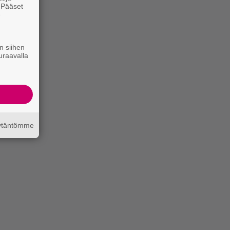
. Pääset
e
n siihen
uraavalla
äytäntömme