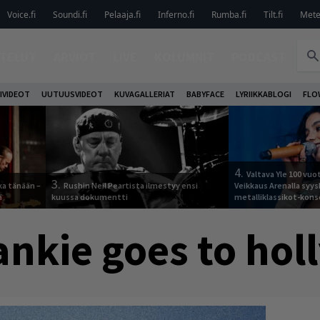
Voice.fi
Soundi.fi
Pelaaja.fi
Inferno.fi
Rumba.fi
Tilt.fi
Metel
TELUT
ARVIOT
LIVE
KOLUMNIT
PODCAST
IVIDEOT
UUTUUSVIDEOT
KUVAGALLERIAT
BABYFACE
LYRIIKKABLOGI
FLO
4.
Valtava Yle 100 vu
3.
ka tänään –
Rushin Neil Peartista ilmestyy ensi
Veikkaus Arenalla syy
ä
kuussa dokumentti
metalliklassikot-kons
ankie goes to ho