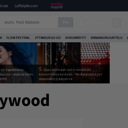
i.net
Leffatykki.com
Etsi
KIRJAUDU
W
FLOW FESTIVAL
JYTÄKESÄ GO GO
DOKUMENTIT
ENNAKKOKUUNTELU
5.
otta -tapahtuma
Eppu Normaali soitti viimeisen
skuussa – muista myös
konserttinsa koskaan – Yle Areenassa nyt
ertti
dokumentti bändistä
llywood