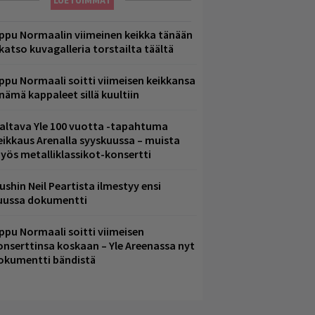
LUETUIMMAT
ppu Normaalin viimeinen keikka tänään
 katso kuvagalleria torstailta täältä
ppu Normaali soitti viimeisen keikkansa
 nämä kappaleet sillä kuultiin
altava Yle 100 vuotta -tapahtuma
eikkaus Arenalla syyskuussa – muista
yös metalliklassikot-konsertti
ushin Neil Peartista ilmestyy ensi
uussa dokumentti
ppu Normaali soitti viimeisen
onserttinsa koskaan – Yle Areenassa nyt
okumentti bändistä