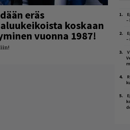
hdään eräs
E
–
paluukeikoista koskaan
ntyminen vuonna 1987!
E
–
iin!
V
V
m
R
k
E
k
d