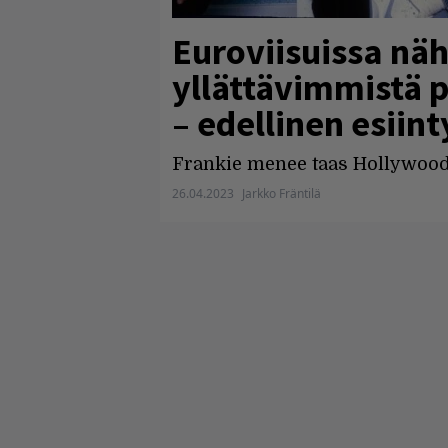
Euroviisuissa nä
yllättävimmistä 
– edellinen esii
Frankie menee taas Hollywood
26.04.2023
Jarkko Fräntilä