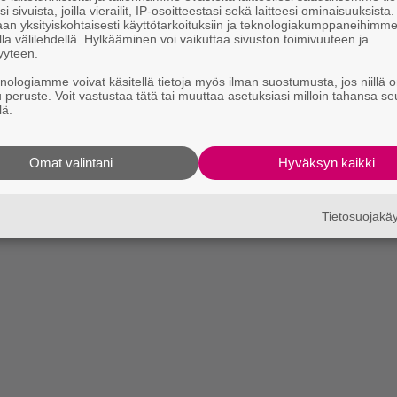
i sivuista, joilla vierailit, IP-osoitteestasi sekä laitteesi ominaisuuksista
an yksityiskohtaisesti käyttötarkoituksiin ja teknologiakumppaneihimm
la välilehdellä. Hylkääminen voi vaikuttaa sivuston toimivuuteen ja
yyteen.
knologiamme voivat käsitellä tietoja myös ilman suostumusta, jos niillä o
u peruste. Voit vastustaa tätä tai muuttaa asetuksiasi milloin tahansa se
lä.
Omat valintani
Hyväksyn kaikki
Tietosuojak