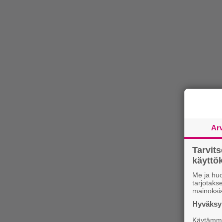
Ar
Tarvit
käytt
Me ja huo
tarjotak
mainoksi
Hyväksym
Käytämme 