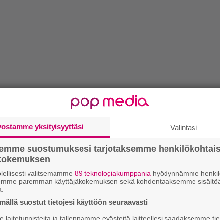
vostamme yksityisyyttäsi
Valintasi
semme suostumuksesi tarjotaksemme henkilökohtai
ökokemuksen
lellisesti valitsemamme
89 teknologiakumppania
hyödynnämme henkilö
semme paremman käyttäjäkokemuksen sekä kohdentaaksemme sisältöä
a.
ällä suostut tietojesi käyttöön seuraavasti
laitetunnisteita ja tallennamme evästeitä laitteellesi saadaksemme tie