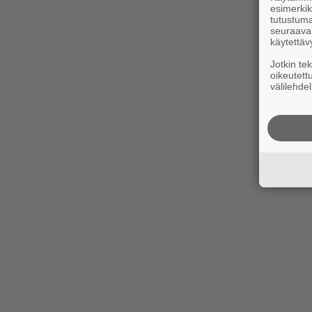
esimerkiks
tutustuma
seuraaval
käytettäv
Jotkin te
oikeutett
välilehdel