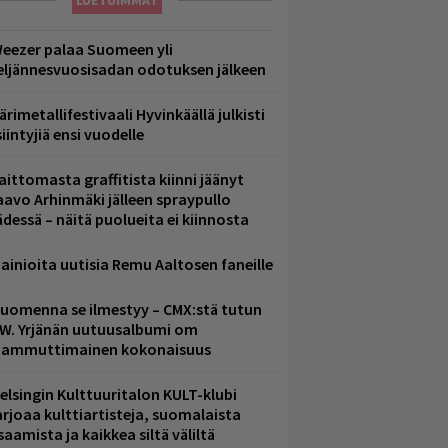
LUETUIMMAT
eezer palaa Suomeen yli
eljännesvuosisadan odotuksen jälkeen
ärimetallifestivaali Hyvinkäällä julkisti
iintyjiä ensi vuodelle
aittomasta graffitista kiinni jäänyt
aavo Arhinmäki jälleen spraypullo
ädessä – näitä puolueita ei kiinnosta
ainioita uutisia Remu Aaltosen faneille
uomenna se ilmestyy – CMX:stä tutun
.W. Yrjänän uutuusalbumi om
ammuttimainen kokonaisuus
elsingin Kulttuuritalon KULT-klubi
arjoaa kulttiartisteja, suomalaista
saamista ja kaikkea siltä väliltä