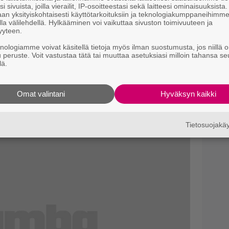
i sivuista, joilla vierailit, IP-osoitteestasi sekä laitteesi ominaisuuksista
an yksityiskohtaisesti käyttötarkoituksiin ja teknologiakumppaneihimm
la välilehdellä. Hylkääminen voi vaikuttaa sivuston toimivuuteen ja
yyteen.
knologiamme voivat käsitellä tietoja myös ilman suostumusta, jos niillä o
u peruste. Voit vastustaa tätä tai muuttaa asetuksiasi milloin tahansa se
lä.
Omat valintani
Hyväksyn kaikki
Tietosuojak