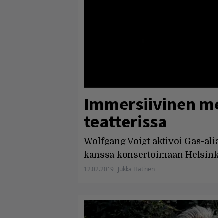
Immersiivinen me
teatterissa
Wolfgang Voigt aktivoi Gas-al
kanssa konsertoimaan Helsink
12.02.2019
Jukka Hätinen