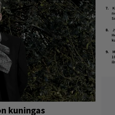
K
n
S
J
H
k
M
1
i
on kuningas