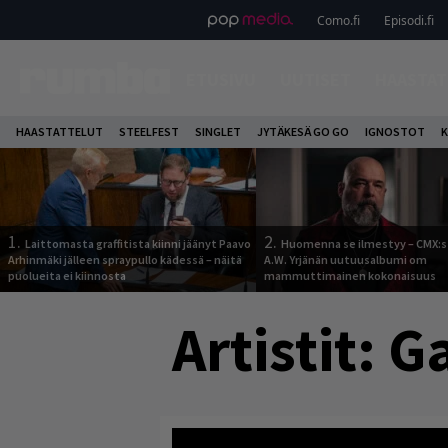
Como.fi
Episodi.fi
ETUSIVU
UUTISET
HAASTAT
HAASTATTELUT
STEELFEST
SINGLET
JYTÄKESÄ GO GO
IGNOSTOT
K
1.
2.
Laittomasta graffitista kiinni jäänyt Paavo
Huomenna se ilmestyy – CMX:s
Arhinmäki jälleen spraypullo kädessä – näitä
A.W. Yrjänän uutuusalbumi om
puolueita ei kiinnosta
mammuttimainen kokonaisuus
Artistit:
G