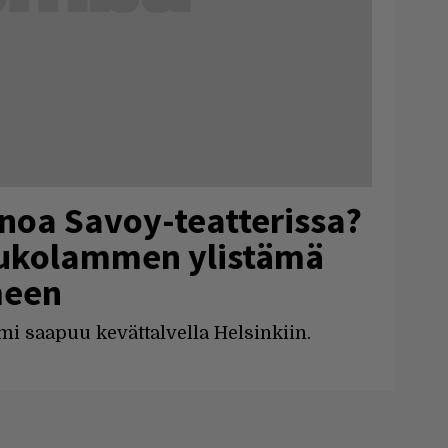
knoa Savoy-teatterissa?
ukolammen ylistämä
meen
mi saapuu kevättalvella Helsinkiin.