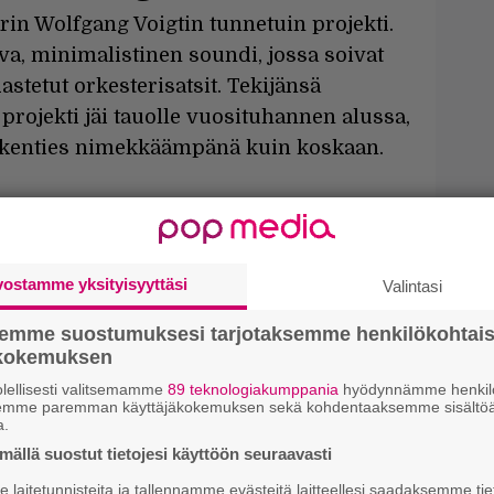
in Wolfgang Voigtin tunnetuin projekti.
ava, minimalistinen soundi, jossa soivat
stetut orkesterisatsit. Tekijänsä
rojekti jäi tauolle vuosituhannen alussa,
en kenties nimekkäämpänä kuin koskaan.
vostamme yksityisyyttäsi
Valintasi
semme suostumuksesi tarjotaksemme henkilökohtai
ökokemuksen
lellisesti valitsemamme
89 teknologiakumppania
hyödynnämme henkilö
semme paremman käyttäjäkokemuksen sekä kohdentaaksemme sisältöä
a.
ällä suostut tietojesi käyttöön seuraavasti
laitetunnisteita ja tallennamme evästeitä laitteellesi saadaksemme tie