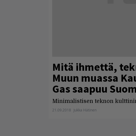
Mitä ihmettä, te
Muun muassa Ka
Gas saapuu Suo
Minimalistisen teknon kulttini
21.09.2018
Jukka Hätinen