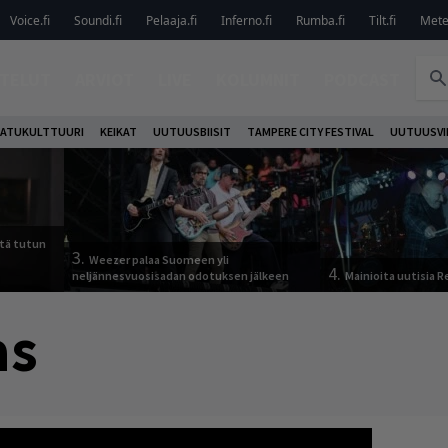
Voice.fi
Soundi.fi
Pelaaja.fi
Inferno.fi
Rumba.fi
Tilt.fi
Metel
TELUT
ARVIOT
LIVE
KOLUMNIT
PODCAST
ATUKULTTUURI
KEIKAT
UUTUUSBIISIT
TAMPERE CITY FESTIVAL
UUTUUSVI
tä tutun
3.
Weezer palaa Suomeen yli
4.
neljännesvuosisadan odotuksen jälkeen
Mainioita uutisia 
as