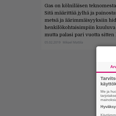
Gas on kölniläisen teknomestar
Sitä määrittää jylhä ja painost
metsä ja äärimmäisyyksiin hida
henkilökohtaisimpiin kuuluva p
mutta palasi pari vuotta sitt
05.02.2019
Mikael Mattila
Ar
Tarvit
käytt
Me ja huo
tarjotak
mainoksi
Hyväksym
Käytämme 