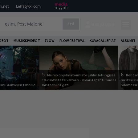
i.net
Leffatykki.com
Etsi
KIRJAUDU
DEOT
MUSIIKKIVIDEOT
FLOW
FLOW FESTIVAL
KUVAGALLERIAT
ALBUMIT
5.
6.
Mainio ohjelmatoimisto juhlii Helsingissä
Kent ma
10-vuotista taivaltaan – ilmaistapahtumassa
nosteessa
Remu Aaltosen faneille
loistoesiintyjät
Suomeen