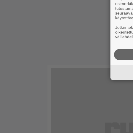
esimerkiks
tutustuma
seuraaval
käytettäv
Jotkin te
oikeutett
välilehdel