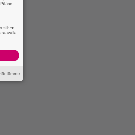
. Pääset
e
n siihen
uraavalla
äytäntömme