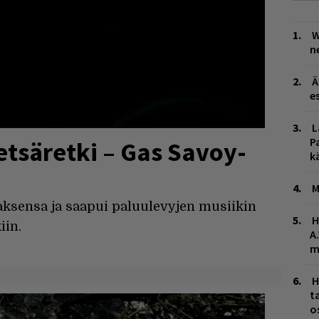
W
n
Ä
es
L
P
tsäretki – Gas Savoy-
k
M
iaksensa ja saapui paluulevyjen musiikin
H
iin.
A
m
H
t
o