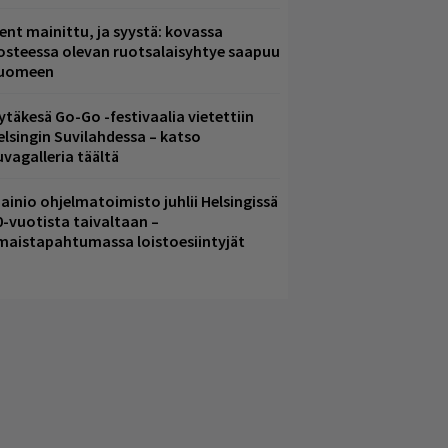
ent mainittu, ja syystä: kovassa
osteessa olevan ruotsalaisyhtye saapuu
uomeen
ytäkesä Go-Go -festivaalia vietettiin
elsingin Suvilahdessa – katso
uvagalleria täältä
ainio ohjelmatoimisto juhlii Helsingissä
0-vuotista taivaltaan –
lmaistapahtumassa loistoesiintyjät