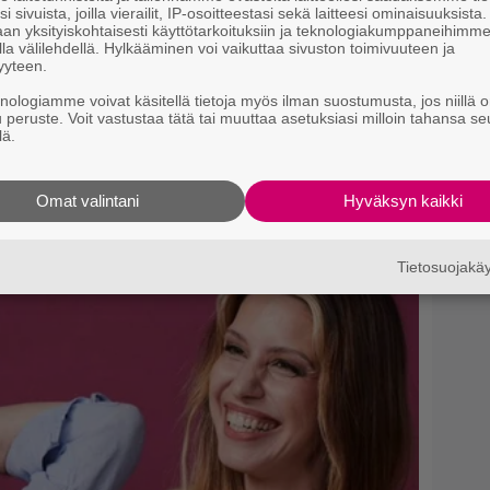
i sivuista, joilla vierailit, IP-osoitteestasi sekä laitteesi ominaisuuksista
n
an yksityiskohtaisesti käyttötarkoituksiin ja teknologiakumppaneihimm
S
la välilehdellä. Hylkääminen voi vaikuttaa sivuston toimivuuteen ja
yyteen.
J
knologiamme voivat käsitellä tietoja myös ilman suostumusta, jos niillä o
H
u peruste. Voit vastustaa tätä tai muuttaa asetuksiasi milloin tahansa se
k
lä.
M
Omat valintani
Hyväksyn kaikki
1
i
Tietosuojak