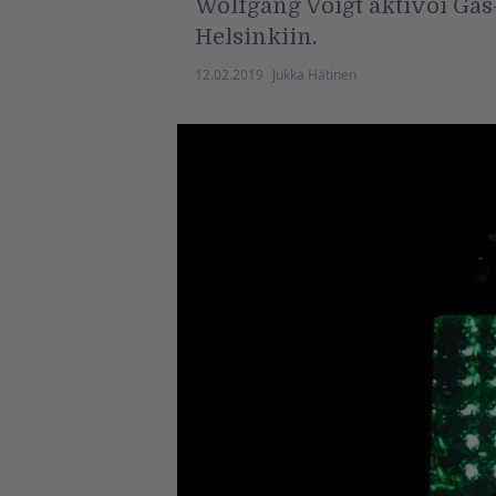
Wolfgang Voigt aktivoi Gas
Helsinkiin.
12.02.2019
Jukka Hätinen