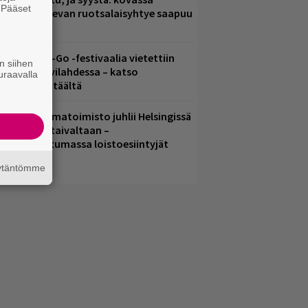
. Pääset
osteessa olevan ruotsalaisyhtye saapuu
e
uomeen
ytäkesä Go-Go -festivaalia vietettiin
n siihen
elsingin Suvilahdessa – katso
uraavalla
uvagalleria täältä
ainio ohjelmatoimisto juhlii Helsingissä
0-vuotista taivaltaan –
lmaistapahtumassa loistoesiintyjät
äytäntömme