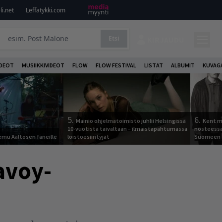
i.net
Leffatykki.com
Etsi
KIRJAUDU
DEOT
MUSIIKKIVIDEOT
FLOW
FLOW FESTIVAL
LISTAT
ALBUMIT
KUVAG
5.
6.
Mainio ohjelmatoimisto juhlii Helsingissä
Kent ma
10-vuotista taivaltaan – ilmaistapahtumassa
nosteessa
Remu Aaltosen faneille
loistoesiintyjät
Suomeen
avoy-