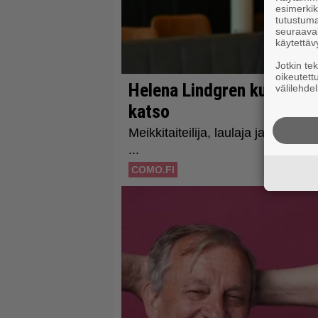
esimerkiks
tutustuma
seuraaval
käytettäv
Jotkin te
oikeutett
välilehdel