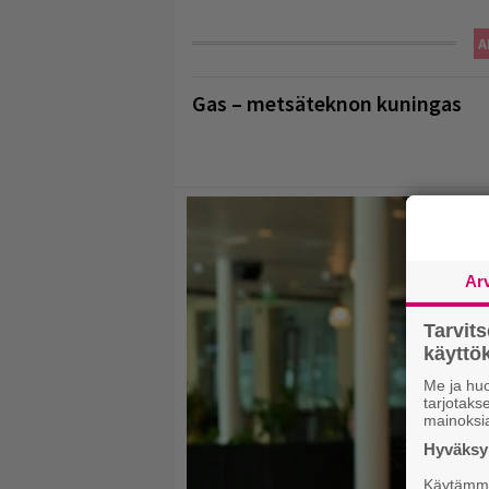
A
Gas – metsäteknon kuningas
Ar
Tarvit
käytt
Me ja huo
tarjotak
mainoksi
Hyväksym
Käytämme 