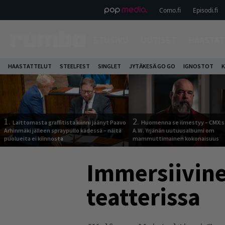
Como.fi
Episodi.fi
ETUSIVU
UUTISET
HAASTAT
HAASTATTELUT
STEELFEST
SINGLET
JYTÄKESÄ GO GO
IGNOSTOT
K
1.
2.
Laittomasta graffitista kiinni jäänyt Paavo
Huomenna se ilmestyy – CMX:s
Arhinmäki jälleen spraypullo kädessä – näitä
A.W. Yrjänän uutuusalbumi om
puolueita ei kiinnosta
mammuttimainen kokonaisuus
Immersiivine
teatterissa