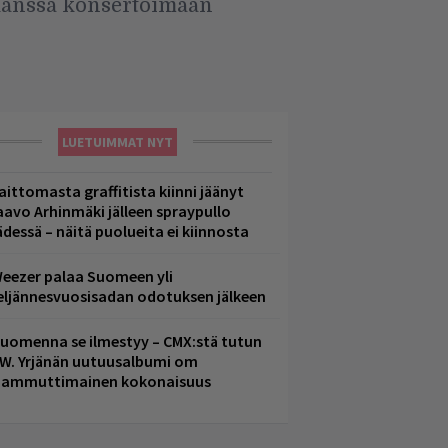
 kanssa konsertoimaan
LUETUIMMAT NYT
aittomasta graffitista kiinni jäänyt
aavo Arhinmäki jälleen spraypullo
ädessä – näitä puolueita ei kiinnosta
eezer palaa Suomeen yli
eljännesvuosisadan odotuksen jälkeen
uomenna se ilmestyy – CMX:stä tutun
.W. Yrjänän uutuusalbumi om
ammuttimainen kokonaisuus