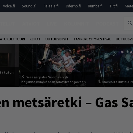
Voice.fi
Soundi.fi
Pelaaja.fi
Inferno.fi
Rumba.fi
Tilt.fi
Metel
TELUT
ARVIOT
LIVE
KOLUMNIT
PODCAST
ATUKULTTUURI
KEIKAT
UUTUUSBIISIT
TAMPERE CITY FESTIVAL
UUTUUSVI
tä tutun
3.
Weezer palaa Suomeen yli
4.
neljännesvuosisadan odotuksen jälkeen
Mainioita uutisia 
n metsäretki – Gas S