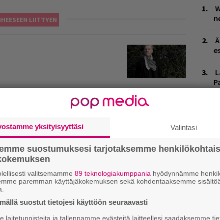
W
n
IHEESEEN LIITTYEN
Ä
es
L
P
k
M
vostamme yksityisyyttäsi
Valintasi
H
A
semme suostumuksesi tarjotaksemme henkilökohtai
m
ökokemuksen
lellisesti valitsemamme
89 teknologiakumppania
hyödynnämme henkilö
H
semme paremman käyttäjäkokemuksen sekä kohdentaaksemme sisältöä
t
a.
o
ällä suostut tietojesi käyttöön seuraavasti
laitetunnisteita ja tallennamme evästeitä laitteellesi saadaksemme tie
K