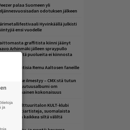
eezer palaa Suomeen yli
eljännesvuosisadan odotuksen jälkeen
ärimetallifestivaali Hyvinkäällä julkisti
iintyjiä ensi vuodelle
aittomasta graffitista kiinni jäänyt
aavo Arhinmäki jälleen spraypullo
ädessä – näitä puolueita ei kiinnosta
ainioita uutisia Remu Aaltosen faneille
uomenna se ilmestyy – CMX:stä tutun
.W. Yrjänän uutuusalbumi om
sen
ammuttimainen kokonaisuus
tietoja
elsingin Kulttuuritalon KULT-klubi
 ja
arjoaa kulttiartisteja, suomalaista
saamista ja kaikkea siltä väliltä
toja
ent mainittu, ja syystä: kovassa