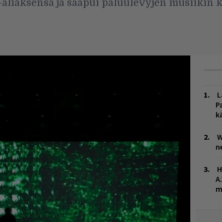
-aliaksensa ja saapui paluulevyjen musiikin
L
P
k
W
n
H
A
m