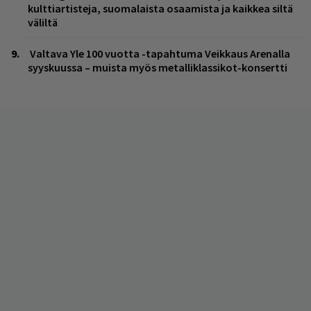
kulttiartisteja, suomalaista osaamista ja kaikkea siltä
väliltä
Valtava Yle 100 vuotta -tapahtuma Veikkaus Arenalla
syyskuussa – muista myös metalliklassikot-konsertti