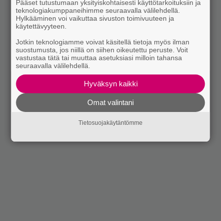
Pääset tutustumaan yksityiskohtaisesti käyttötarkoituksiin ja
teknologiakumppaneihimme seuraavalla välilehdellä.
Hylkääminen voi vaikuttaa sivuston toimivuuteen ja
käytettävyyteen.
Jotkin teknologiamme voivat käsitellä tietoja myös ilman
suostumusta, jos niillä on siihen oikeutettu peruste. Voit
vastustaa tätä tai muuttaa asetuksiasi milloin tahansa
seuraavalla välilehdellä.
Hyväksyn kaikki
Omat valintani
Tietosuojakäytäntömme