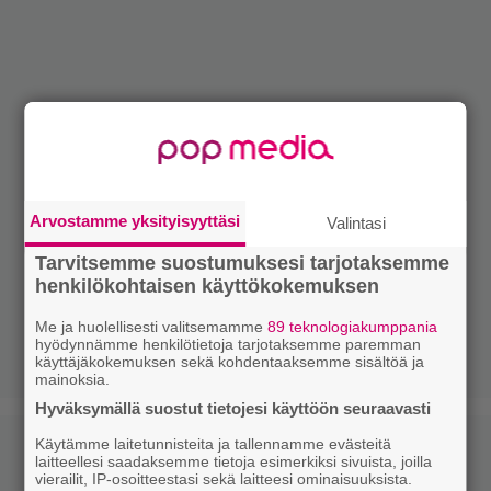
Arvostamme yksityisyyttäsi
Valintasi
Tarvitsemme suostumuksesi tarjotaksemme
henkilökohtaisen käyttökokemuksen
Me ja huolellisesti valitsemamme
89 teknologiakumppania
hyödynnämme henkilötietoja tarjotaksemme paremman
käyttäjäkokemuksen sekä kohdentaaksemme sisältöä ja
mainoksia.
Hyväksymällä suostut tietojesi käyttöön seuraavasti
Käytämme laitetunnisteita ja tallennamme evästeitä
laitteellesi saadaksemme tietoja esimerkiksi sivuista, joilla
vierailit, IP-osoitteestasi sekä laitteesi ominaisuuksista.