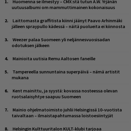
Huomenna se ilmestyy – CMX:stä tutun A.W. Yrjänän
uutuusalbumi om mammuttimainen kokonaisuus
Laittomasta graffitista kiinni jäänyt Paavo Arhinmäki
jälleen spraypullo kädessä – näitä puolueita ei kiinnosta
Weezer palaa Suomeen yli neljännesvuosisadan
odotuksen jälkeen
Mainioita uutisia Remu Aaltosen faneille
Tampereella sunnuntaina superpäivä – nämä artistit
mukana
Kent mainittu, ja syystä: kovassa nosteessa olevan
ruotsalaisyhtye saapuu Suomeen
Mainio ohjelmatoimisto juhlii Helsingissä 10-vuotista
taivaltaan – ilmaistapahtumassa loistoesiintyjät
Helsingin Kulttuuritalon KULT-klubi tarjoaa