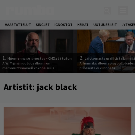
HAASTATTELUT
SINGLET
IGNOSTOT
KEIKAT
UUTUUSBIISIT
JYTÄKE
1.
2.
Huomenna se ilmestyy – CMX:stä tutun
Laittomasta graffitista kiinni 
A.W. Yrjänän uutuusalbumi om
Arhinmäki jälleen spraypullo kädes
mammuttimainen kokonaisuus
puolueita ei kiinnosta
Artistit:
jack black