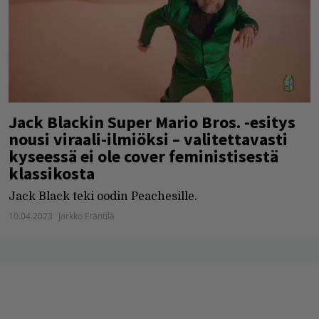
Jack Blackin Super Mario Bros. -esitys
nousi viraali-ilmiöksi – valitettavasti
kyseessä ei ole cover feministisestä
klassikosta
Jack Black teki oodin Peachesille.
10.04.2023
Jarkko Fräntilä