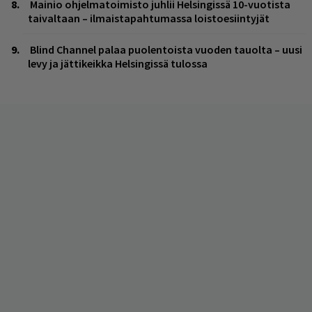
Mainio ohjelmatoimisto juhlii Helsingissä 10-vuotista
taivaltaan – ilmaistapahtumassa loistoesiintyjät
Blind Channel palaa puolentoista vuoden tauolta – uusi
levy ja jättikeikka Helsingissä tulossa