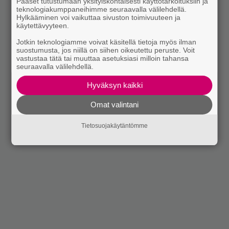
Pääset tutustumaan yksityiskohtaisesti käyttötarkoituksiin ja
teknologiakumppaneihimme seuraavalla välilehdellä.
Hylkääminen voi vaikuttaa sivuston toimivuuteen ja
käytettävyyteen.
Jotkin teknologiamme voivat käsitellä tietoja myös ilman
suostumusta, jos niillä on siihen oikeutettu peruste. Voit
vastustaa tätä tai muuttaa asetuksiasi milloin tahansa
seuraavalla välilehdellä.
Hyväksyn kaikki
Omat valintani
Tietosuojakäytäntömme