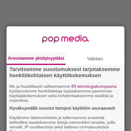
Arvostamme yksityisyyttäsi
Valintasi
Tarvitsemme suostumuksesi tarjotaksemme
henkilökohtaisen käyttökokemuksen
Me ja huolellisesti valitsemamme
89 teknologiakumppania
hyödynnämme henkilötietoja tarjotaksemme paremman
käyttäjäkokemuksen sekä kohdentaaksemme sisältöä ja
mainoksia.
Hyväksymällä suostut tietojesi käyttöön seuraavasti
Käytämme laitetunnisteita ja tallennamme evästeitä
laitteellesi saadaksemme tietoja esimerkiksi sivuista, joilla
vierailit, IP-osoitteestasi sekä laitteesi ominaisuuksista.