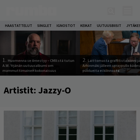
HAASTATTELUT
SINGLET
IGNOSTOT
KEIKAT
UUTUUSBIISIT
JYTÄKE
1.
2.
Huomenna se ilmestyy – CMX:stä tutun
Laittomasta graffitista kiinni 
A.W. Yrjänän uutuusalbumi om
Arhinmäki jälleen spraypullo kädes
mammuttimainen kokonaisuus
puolueita ei kiinnosta
Artistit:
Jazzy-O