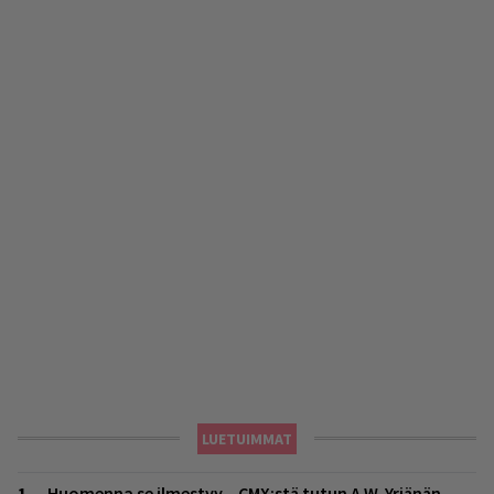
LUETUIMMAT
Huomenna se ilmestyy – CMX:stä tutun A.W. Yrjänän