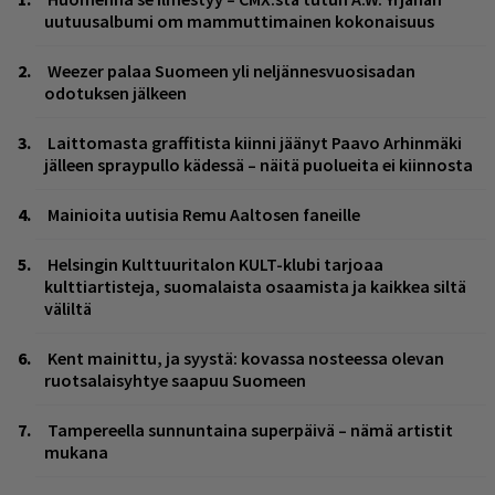
uutuusalbumi om mammuttimainen kokonaisuus
Weezer palaa Suomeen yli neljännesvuosisadan
odotuksen jälkeen
Laittomasta graffitista kiinni jäänyt Paavo Arhinmäki
jälleen spraypullo kädessä – näitä puolueita ei kiinnosta
Mainioita uutisia Remu Aaltosen faneille
Helsingin Kulttuuritalon KULT-klubi tarjoaa
kulttiartisteja, suomalaista osaamista ja kaikkea siltä
väliltä
Kent mainittu, ja syystä: kovassa nosteessa olevan
ruotsalaisyhtye saapuu Suomeen
Tampereella sunnuntaina superpäivä – nämä artistit
mukana