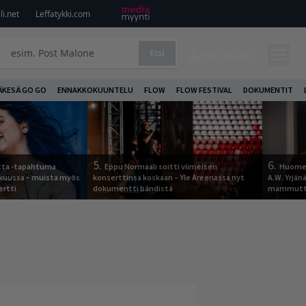
i.net
Leffatykki.com
Etsi
KIRJAUDU
ÄKESÄ GO GO
ENNAKKOKUUNTELU
FLOW
FLOW FESTIVAL
DOKUMENTIT
5.
6.
otta -tapahtuma
Eppu Normaali soitti viimeisen
Huomen
skuussa – muista myös
konserttinsa koskaan – Yle Areenassa nyt
A.W. Yrjä
ertti
dokumentti bändistä
mammutti