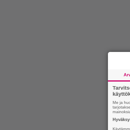
Ar
Tarvit
käytt
Me ja huo
tarjotak
mainoksi
Hyväksym
Käytämme 