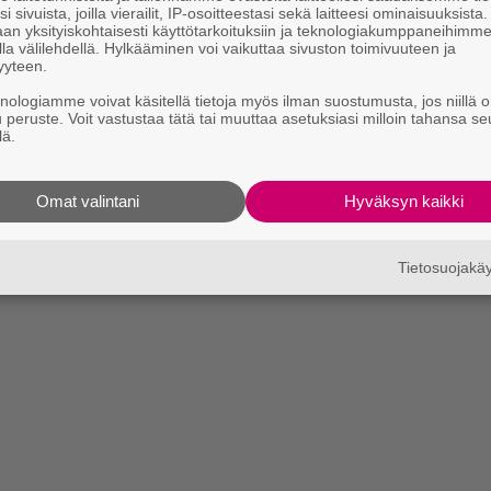
i sivuista, joilla vierailit, IP-osoitteestasi sekä laitteesi ominaisuuksista
an yksityiskohtaisesti käyttötarkoituksiin ja teknologiakumppaneihimm
la välilehdellä. Hylkääminen voi vaikuttaa sivuston toimivuuteen ja
yyteen.
knologiamme voivat käsitellä tietoja myös ilman suostumusta, jos niillä o
u peruste. Voit vastustaa tätä tai muuttaa asetuksiasi milloin tahansa se
lä.
Omat valintani
Hyväksyn kaikki
Tietosuojak