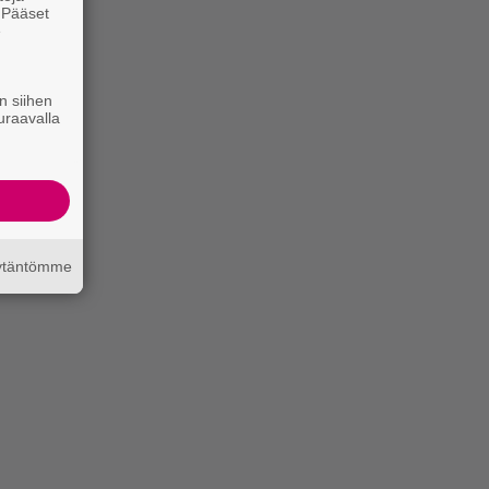
. Pääset
e
n siihen
uraavalla
äytäntömme