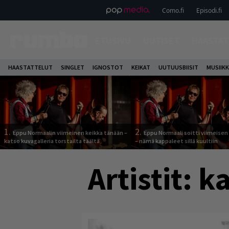
Como.fi
Episodi.fi
ETUSIVU
UUTISET
HAASTAT
HAASTATTELUT
SINGLET
IGNOSTOT
KEIKAT
UUTUUSBIISIT
MUSIIKK
1.
2.
Eppu Normaalin viimeinen keikka tänään –
Eppu Normaali soitti viimeisen
katso kuvagalleria torstailta täältä
– nämä kappaleet sillä kuultiin
Artistit:
ka