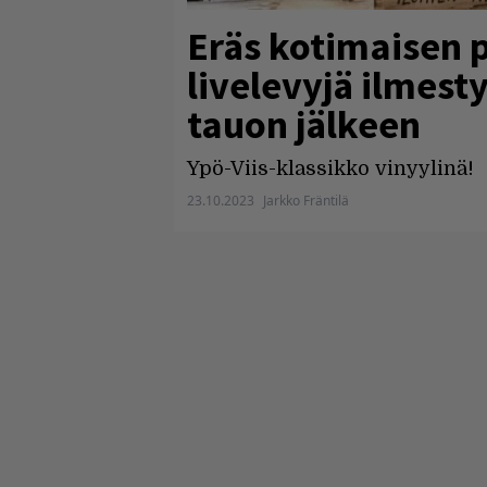
Eräs kotimaisen 
livelevyjä ilmest
tauon jälkeen
Ypö-Viis-klassikko vinyylinä!
23.10.2023
Jarkko Fräntilä