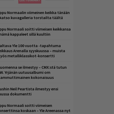
LUETUIMMAT
ppu Normaalin viimeinen keikka tänään
 katso kuvagalleria torstailta täältä
ppu Normaali soitti viimeisen keikkansa
 nämä kappaleet sillä kuultiin
altava Yle 100 vuotta -tapahtuma
eikkaus Arenalla syyskuussa – muista
yös metalliklassikot-konsertti
uomenna se ilmestyy – CMX:stä tutun
.W. Yrjänän uutuusalbumi om
ammuttimainen kokonaisuus
ushin Neil Peartista ilmestyy ensi
uussa dokumentti
ppu Normaali soitti viimeisen
onserttinsa koskaan – Yle Areenassa nyt