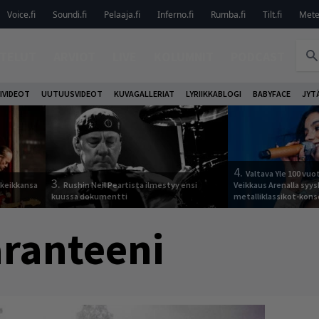
Voice.fi
Soundi.fi
Pelaaja.fi
Inferno.fi
Rumba.fi
Tilt.fi
Metel
TELUT
ARVIOT
LIVE
KOLUMNIT
PODCAST
IVIDEOT
UUTUUSVIDEOT
KUVAGALLERIAT
LYRIIKKABLOGI
BABYFACE
JYT
4.
Valtava Yle 100 vu
3.
 keikkansa
Rushin Neil Peartista ilmestyy ensi
Veikkaus Arenalla syy
kuussa dokumentti
metalliklassikot-kons
ranteeni