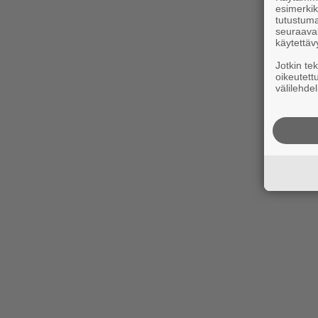
esimerkiks
tutustuma
seuraaval
käytettäv
Jotkin te
oikeutett
välilehdel