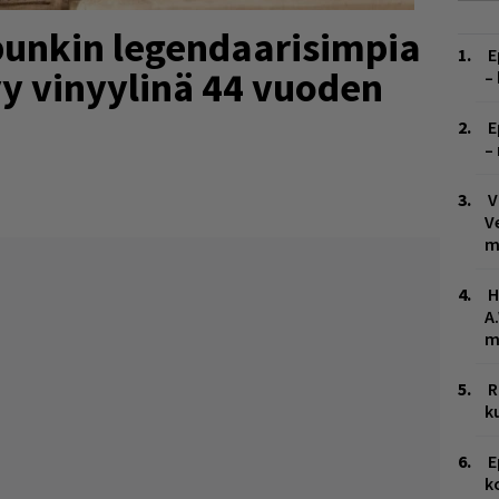
punkin legendaarisimpia
E
yy vinyylinä 44 vuoden
–
E
–
V
V
m
H
A
m
R
k
E
k