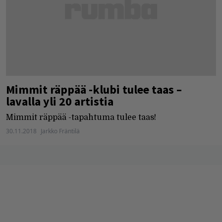
Mimmit räppää -klubi tulee taas –
lavalla yli 20 artistia
Mimmit räppää -tapahtuma tulee taas!
30.11.2018
Jarkko Fräntilä