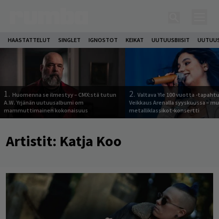
HAASTATTELUT
SINGLET
IGNOSTOT
KEIKAT
UUTUUSBIISIT
UUTUUS
1.
2.
Huomenna se ilmestyy – CMX:stä tutun
Valtava Yle 100 vuotta -tapah
A.W. Yrjänän uutuusalbumi om
Veikkaus Arenalla syyskuussa – m
mammuttimainen kokonaisuus
metalliklassikot-konsertti
Artistit:
Katja Koo