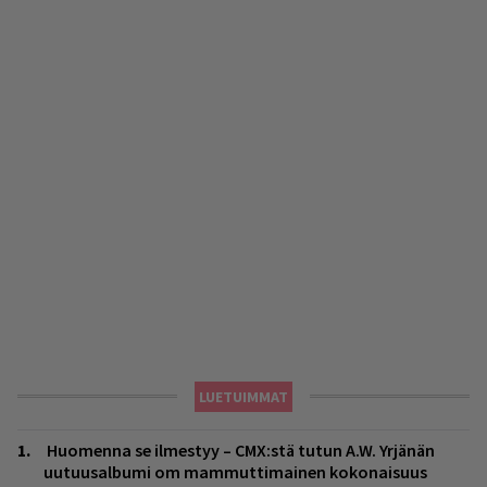
LUETUIMMAT
Huomenna se ilmestyy – CMX:stä tutun A.W. Yrjänän
uutuusalbumi om mammuttimainen kokonaisuus