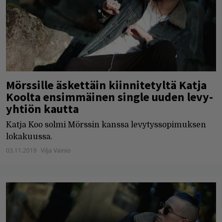
Mörssille äskettäin kiinnitetyltä Katja
Koolta ensimmäinen single uuden levy-
yhtiön kautta
Katja Koo solmi Mörssin kanssa levytyssopimuksen
lokakuussa.
03.11.2019
Vilja Vainio