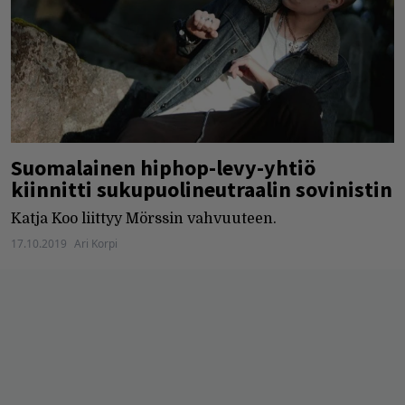
Suomalainen hiphop-levy-yhtiö
kiinnitti sukupuolineutraalin sovinistin
Katja Koo liittyy Mörssin vahvuuteen.
17.10.2019
Ari Korpi