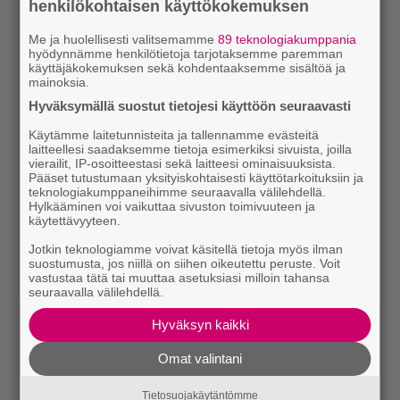
henkilökohtaisen käyttökokemuksen
Me ja huolellisesti valitsemamme
89 teknologiakumppania
hyödynnämme henkilötietoja tarjotaksemme paremman
käyttäjäkokemuksen sekä kohdentaaksemme sisältöä ja
mainoksia.
Hyväksymällä suostut tietojesi käyttöön seuraavasti
Käytämme laitetunnisteita ja tallennamme evästeitä
laitteellesi saadaksemme tietoja esimerkiksi sivuista, joilla
vierailit, IP-osoitteestasi sekä laitteesi ominaisuuksista.
Pääset tutustumaan yksityiskohtaisesti käyttötarkoituksiin ja
teknologiakumppaneihimme seuraavalla välilehdellä.
Hylkääminen voi vaikuttaa sivuston toimivuuteen ja
käytettävyyteen.
Jotkin teknologiamme voivat käsitellä tietoja myös ilman
suostumusta, jos niillä on siihen oikeutettu peruste. Voit
vastustaa tätä tai muuttaa asetuksiasi milloin tahansa
seuraavalla välilehdellä.
Hyväksyn kaikki
Omat valintani
Tietosuojakäytäntömme