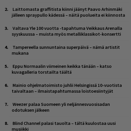
Laittomasta graffitista kiinni jäänyt Paavo Arhinmäki
jälleen spraypullo kädessä – näitä puolueita ei kiinnosta
Valtava Yle 100 vuotta -tapahtuma Veikkaus Arenalla
syyskuussa – muista myös metalliklassikot-konsertti
Tampereella sunnuntaina superpäivä – nämä artistit
mukana
Eppu Normaalin viimeinen keikka tänään – katso
kuvagalleria torstailta täältä
Mainio ohjelmatoimisto juhlii Helsingissä 10-vuotista
taivaltaan – ilmaistapahtumassa loistoesiintyjät
Weezer palaa Suomeen yli neljännesvuosisadan
odotuksen jälkeen
Blind Channel palasi tauolta – tältä kuulostaa uusi
musiikki